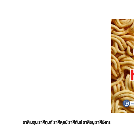
ราศีเมถุน ราศีกุมภ์ ราศีตุลย์ ราศีกันย์ ราศีธนู ราศีมังกร