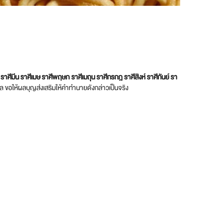
์ ราศีมีน ราศีเมษ ราศีพฤษภ ราศีเมถุน ราศีกรกฎ ราศีสิงห์ ราศีกันย์ รา
็นกุศล ขอให้ผลบุญส่งเสริมให้คำทำนายดังกล่าวเป็นจริง