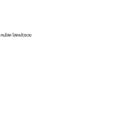
่ๆ คนโสด โสดแล้วรวย