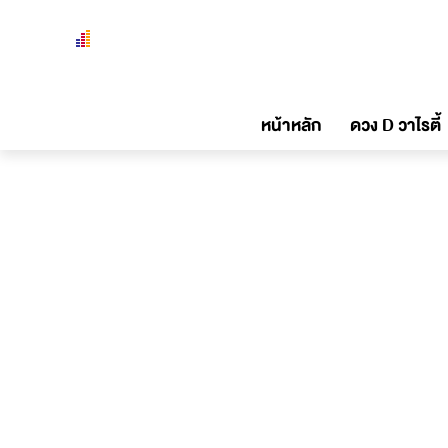
หน้าหลัก
ดวง D วาไรตี้