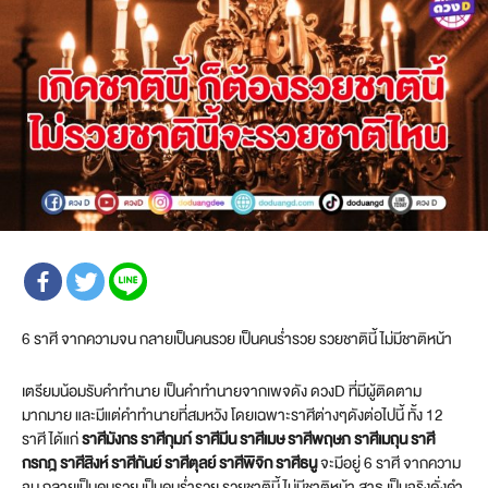
6 ราศี จากความจน กลายเป็นคนรวย เป็นคนร่ำรวย รวยชาตินี้ ไม่มีชาติหน้า
เตรียมน้อมรับคำทำนาย เป็นคำทำนายจากเพจดัง ดวงD ที่มีผู้ติดตาม
มากมาย และมีแต่คำทำนายที่สมหวัง โดยเฉพาะราศีต่างๆดังต่อไปนี้ ทั้ง 12
ราศี ได้แก่
ราศีมังกร ราศีกุมภ์ ราศีมีน ราศีเมษ ราศีพฤษภ ราศีเมถุน ราศี
กรกฎ ราศีสิงห์ ราศีกันย์ ราศีตุลย์ ราศีพิจิก ราศีธนู
จะมีอยู่ 6 ราศี จากความ
จน กลายเป็นคนรวย เป็นคนร่ำรวย รวยชาตินี้ ไม่มีชาติหน้า สาธุ เป็นจริงดั่งคำ