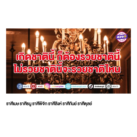
ราศีเมษ ราศีธนู ราศีพิจิก ราศีสิงห์ ราศีกันย์ ราศีตุลย์