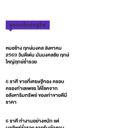
ดูดวงเอ็กซ์คลูซีฟ
หมอช้าง ฤกษ์มงคล สิงหาคม
2569 วันดีเด่น มันมงคลชัย ฤกษ์
ใหญ่ฤกษ์ร่ำรวย
6 ราศี ขายที่เศรษฐีทอง ครอบ
ครองทำเลเพชร ได้โชคจาก
อสังหาริมทรัพย์ ของเก่าขายดีมี
ราคา
6 ราศี ทำงานอย่างหนัก แต่
ผลลัพธ์ร่ำรวย รายรับเข้าตาม