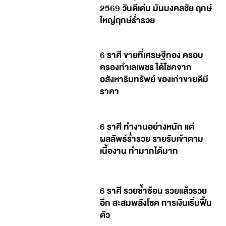
2569 วันดีเด่น มันมงคลชัย ฤกษ์
ใหญ่ฤกษ์ร่ำรวย
6 ราศี ขายที่เศรษฐีทอง ครอบ
ครองทำเลเพชร ได้โชคจาก
อสังหาริมทรัพย์ ของเก่าขายดีมี
ราคา
6 ราศี ทำงานอย่างหนัก แต่
ผลลัพธ์ร่ำรวย รายรับเข้าตาม
เนื้องาน ทำมากได้มาก
6 ราศี รวยซ้ำซ้อน รวยแล้วรวย
อีก สะสมพลังโชค การเงินเริ่มฟื้น
ตัว