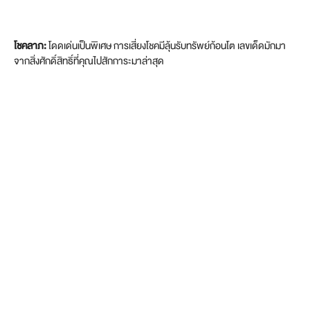
โชคลาภ:
โดดเด่นเป็นพิเศษ การเสี่ยงโชคมีลุ้นรับทรัพย์ก้อนโต เลขเด็ดมักมา
จากสิ่งศักดิ์สิทธิ์ที่คุณไปสักการะมาล่าสุด