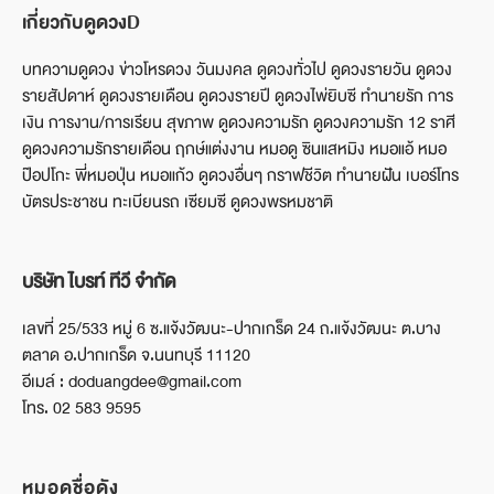
เกี่ยวกับดูดวงD
บทความดูดวง ข่าวโหรดวง วันมงคล ดูดวงทั่วไป ดูดวงรายวัน ดูดวง
รายสัปดาห์ ดูดวงรายเดือน ดูดวงรายปี ดูดวงไพ่ยิบซี ทำนายรัก การ
เงิน การงาน/การเรียน สุขภาพ ดูดวงความรัก ดูดวงความรัก 12 ราศี
ดูดวงความรักรายเดือน ฤกษ์แต่งงาน หมอดู ซินแสหมิง หมอแอ้ หมอ
ป๊อปโกะ พี่หมอปุ่น หมอแก้ว ดูดวงอื่นๆ กราฟชีวิต ทำนายฝัน เบอร์โทร
บัตรประชาชน ทะเบียนรถ เซียมซี ดูดวงพรหมชาติ
บริษัท ไบรท์ ทีวี จำกัด
เลขที่ 25/533 หมู่ 6 ซ.แจ้งวัฒนะ-ปากเกร็ด 24 ถ.แจ้งวัฒนะ ต.บาง
ตลาด อ.ปากเกร็ด จ.นนทบุรี 11120
อีเมล์ : doduangdee@gmail.com
โทร. 02 583 9595
หมอดูชื่อดัง