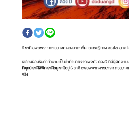
6 ราศี อพยพจากดาวยาจก ดวงมาตกที่ดาวเศรษฐีทอง ดวงโชคลาภ โด
เตรียมน้อมรับคำทำนาย เป็นคำทำนายจากเพจดัง ดวงD ที่มีผู้ติดตามมาก
ศีตุลย์ ราศีพิจิก ราศีธนู
จะมีอยู่ 6 ราศี อพยพจากดาวยาจก ดวงมาตกที่
จริง