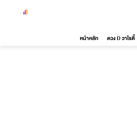
หน้าหลัก
ดวง D วาไรตี้