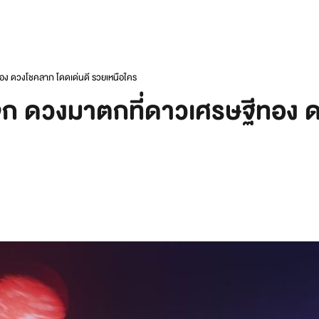
ง ดวงโชคลาภ โดดเด่นดี รวยเหนือใคร
 ดวงมาตกที่ดาวเศรษฐีทอง ด