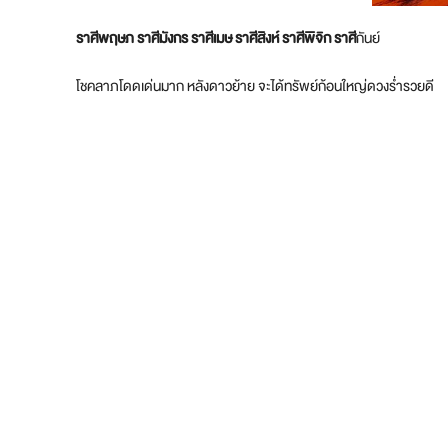
ราศีพฤษภ ราศีมังกร ราศีเมษ ราศีสิงห์ ราศีพิจิก ราศี
กันย์
โชคลาภโดดเด่นมาก หลังดาวย้าย จะได้ทรัพย์ก้อนใหญ่ดวงร่ำรวยดี