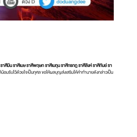
์ ราศีมีน ราศีเมษ ราศีพฤษภ ราศีเมถุน ราศีกรกฎ ราศีสิงห์ ราศีกันย์ รา
อมรับไว้ด้วยใจเป็นกุศล ขอให้ผลบุญส่งเสริมให้คำทำนายดังกล่าวเป็น