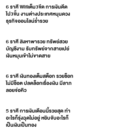
6 ราศี Wifiเต็ม3ขีด การเงินดีด
ไป3ขั้น งานต่างประเทศหนุนดวง
ธุรกิจออนไลน์ร่ำรวย
6 ราศี สิงหาพารวย ทรัพย์สวย
บัญชีงาม รับทรัพย์จากสายเปย์
เงินหมุนเข้าไม่ขาดสาย
6 ราศี เงินทองเต็มสต็อก รวยช็อก
ไม่มีช็อต ปลดล็อกเรื่องเงิน มีลาภ
ลอยจ่อคิว
5 ราศี การเงินเดือนนี้รวยสุด ทำ
อะไรก็รุ่งฉุดไม่อยู่ หยิบจับอะไรก็
เป็นเงินเป็นทอง