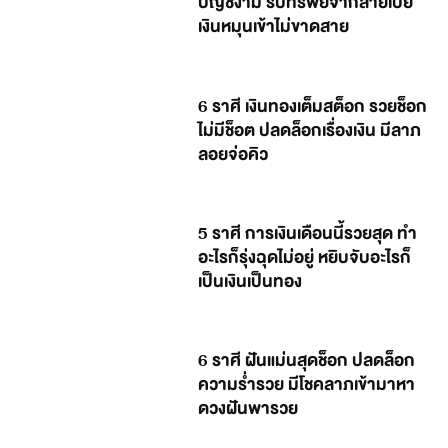
บัญชีงาม รับทรัพย์จากสายเปย์
เงินหมุนเข้าไม่ขาดสาย
6 ราศี เงินทองเต็มสต็อก รวยช็อก
ไม่มีช็อต ปลดล็อกเรื่องเงิน มีลาภ
ลอยจ่อคิว
5 ราศี การเงินเดือนนี้รวยสุด ทำ
อะไรก็รุ่งฉุดไม่อยู่ หยิบจับอะไรก็
เป็นเงินเป็นทอง
6 ราศี ฝันแม่นสุดช็อก ปลดล็อก
ความร่ำรวย มีโชคลาภเข้ามาหา
ดวงฝันพารวย