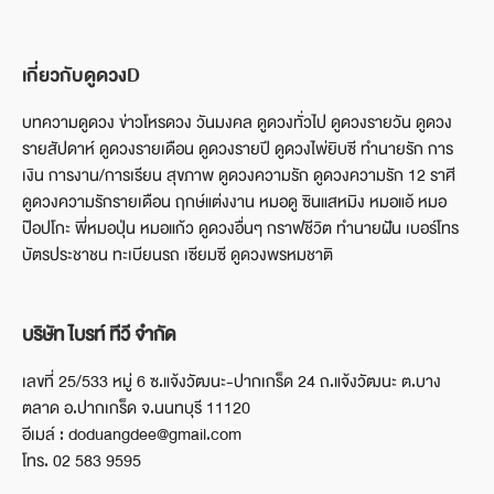
เกี่ยวกับดูดวงD
บทความดูดวง ข่าวโหรดวง วันมงคล ดูดวงทั่วไป ดูดวงรายวัน ดูดวง
รายสัปดาห์ ดูดวงรายเดือน ดูดวงรายปี ดูดวงไพ่ยิบซี ทำนายรัก การ
เงิน การงาน/การเรียน สุขภาพ ดูดวงความรัก ดูดวงความรัก 12 ราศี
ดูดวงความรักรายเดือน ฤกษ์แต่งงาน หมอดู ซินแสหมิง หมอแอ้ หมอ
ป๊อปโกะ พี่หมอปุ่น หมอแก้ว ดูดวงอื่นๆ กราฟชีวิต ทำนายฝัน เบอร์โทร
บัตรประชาชน ทะเบียนรถ เซียมซี ดูดวงพรหมชาติ
บริษัท ไบรท์ ทีวี จำกัด
เลขที่ 25/533 หมู่ 6 ซ.แจ้งวัฒนะ-ปากเกร็ด 24 ถ.แจ้งวัฒนะ ต.บาง
ตลาด อ.ปากเกร็ด จ.นนทบุรี 11120
อีเมล์ : doduangdee@gmail.com
โทร. 02 583 9595