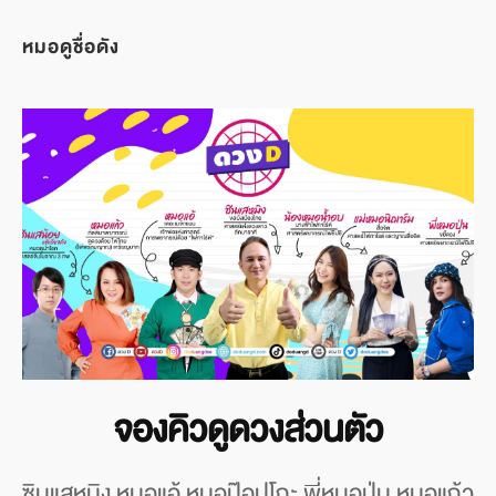
หมอดูชื่อดัง
จองคิวดูดวงส่วนตัว
ซินแสหมิง หมอแอ้ หมอป๊อปโกะ พี่หมอปุ่น หมอแก้ว