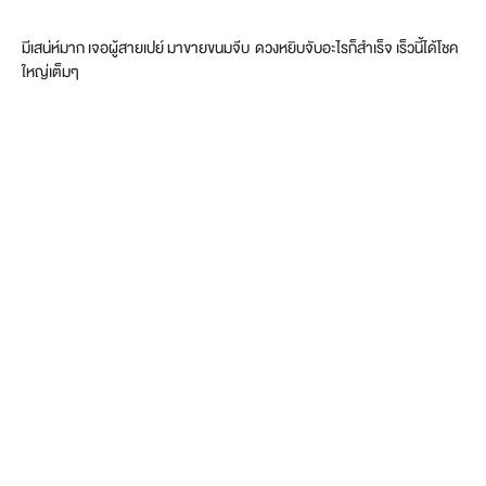
มีเสน่ห์มาก เจอผู้สายเปย์ มาขายขนมจีบ ดวงหยิบจับอะไรก็สำเร็จ เร็วนี้ได้โชค
ใหญ่เต็มๆ