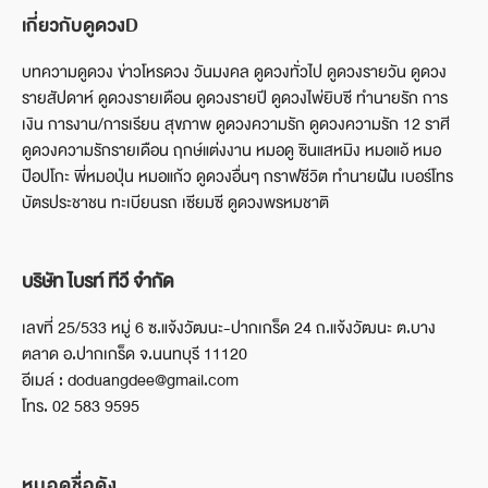
เกี่ยวกับดูดวงD
บทความดูดวง ข่าวโหรดวง วันมงคล ดูดวงทั่วไป ดูดวงรายวัน ดูดวง
รายสัปดาห์ ดูดวงรายเดือน ดูดวงรายปี ดูดวงไพ่ยิบซี ทำนายรัก การ
เงิน การงาน/การเรียน สุขภาพ ดูดวงความรัก ดูดวงความรัก 12 ราศี
ดูดวงความรักรายเดือน ฤกษ์แต่งงาน หมอดู ซินแสหมิง หมอแอ้ หมอ
ป๊อปโกะ พี่หมอปุ่น หมอแก้ว ดูดวงอื่นๆ กราฟชีวิต ทำนายฝัน เบอร์โทร
บัตรประชาชน ทะเบียนรถ เซียมซี ดูดวงพรหมชาติ
บริษัท ไบรท์ ทีวี จำกัด
เลขที่ 25/533 หมู่ 6 ซ.แจ้งวัฒนะ-ปากเกร็ด 24 ถ.แจ้งวัฒนะ ต.บาง
ตลาด อ.ปากเกร็ด จ.นนทบุรี 11120
อีเมล์ : doduangdee@gmail.com
โทร. 02 583 9595
หมอดูชื่อดัง