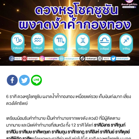
6 ราศี ดวงหรูโชคชูชัน ผงาดง้ำค้ำกองทอง เหนื่อยแต่รวย เก็บเงินเก่งมาก เสี่ยง
ดวงได้ทรัพย์
เตรียมน้อมรับคำทำนาย เป็นคำทำนายจากเพจดัง ดวงD ที่มีผู้ติดตาม
มากมาย และมีแต่คำทำนายที่สมหวัง ทั้ง 12 ราศี ได้แก่
ราศีมังกร ราศีกุมภ์
ราศีมีน ราศีเมษ ราศีพฤษภ ราศีเมถุน ราศีกรกฎ ราศีสิงห์ ราศีกันย์ ราศีตุลย์
ราศีพิจิก ราศีธนู
โดยเฉพาะราศีต่างๆดังต่อไปนี้ 6 ราศี ดวงหรูโชคชูชัน ผงาด