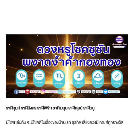
ราศีกุมภ์ ราศีมังกร
ราศีพิจิก ราศีเมถุน ราศีตุลย์ ราศี
ธนู
มีโชคหล่นทับ จะมีโชคดีในเรื่องของบ้าน รถ ธุรกิจ เสี่ยงดวงมีเกณฑ์ถูกรางวัล