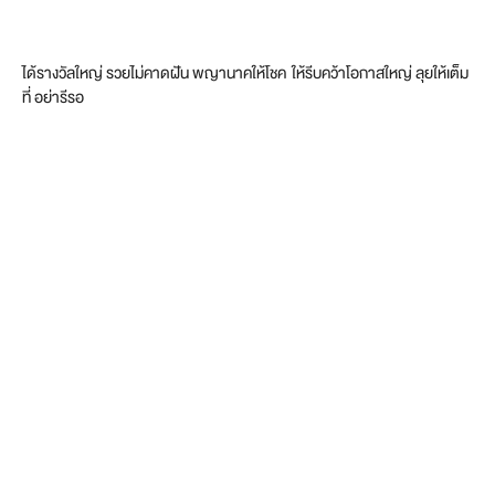
ได้รางวัลใหญ่ รวยไม่คาดฝัน พญานาคให้โชค ให้รีบคว้าโอกาสใหญ่ ลุยให้เต็ม
ที่ อย่ารีรอ