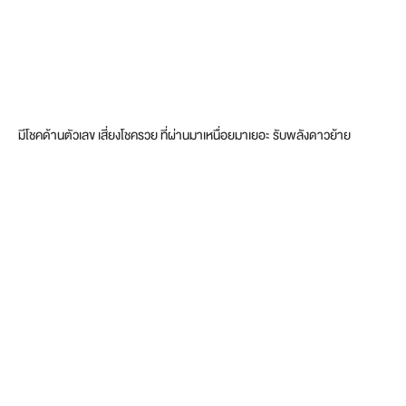
มีโชคด้านตัวเลข เสี่ยงโชครวย ที่ผ่านมาเหนื่อยมาเยอะ รับพลังดาวย้าย