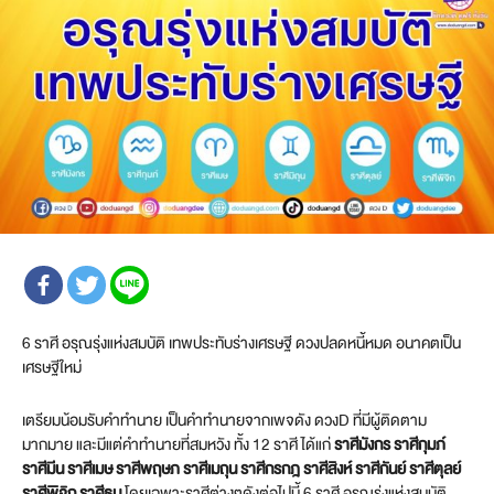
6 ราศี อรุณรุ่งแห่งสมบัติ เทพประทับร่างเศรษฐี ดวงปลดหนี้หมด อนาคตเป็น
เศรษฐีใหม่
เตรียมน้อมรับคำทำนาย เป็นคำทำนายจากเพจดัง ดวงD ที่มีผู้ติดตาม
มากมาย และมีแต่คำทำนายที่สมหวัง ทั้ง 12 ราศี ได้แก่
ราศีมังกร ราศีกุมภ์
ราศีมีน ราศีเมษ ราศีพฤษภ ราศีเมถุน ราศีกรกฎ ราศีสิงห์ ราศีกันย์ ราศีตุลย์
ราศีพิจิก ราศีธนู
โดยเฉพาะราศีต่างๆดังต่อไปนี้ 6 ราศี อรุณรุ่งแห่งสมบัติ