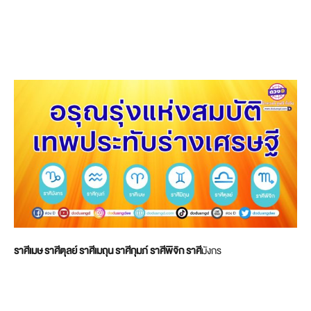
ราศีเมษ ราศีตุลย์ ราศีเมถุน ราศีกุมภ์ ราศีพิจิก ราศี
มังกร