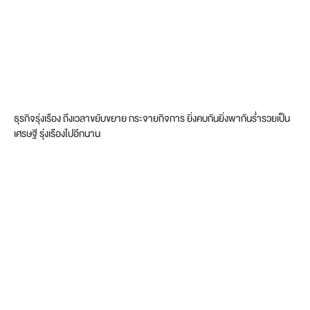
ธุรกิจรุ่งเรือง ถึงเวลาขยับขยาย กระจายกิจการ ยิ่งคบกันยิ่งพากันร่ำรวยเป็น
เศรษฐี รุ่งเรืองไปอีกนาน