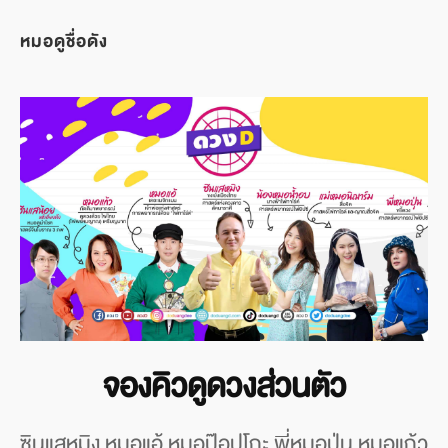
หมอดูชื่อดัง
จองคิวดูดวงส่วนตัว
ซินแสหมิง หมอแอ้ หมอป๊อปโกะ พี่หมอปุ่น หมอแก้ว