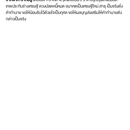
เทพประทับร่างเศรษฐี ดวงปลดหนี้หมด อนาคตเป็นเศรษฐีใหม่ สาธุ เป็นจริงดั่ง
คำทำนาย ขอให้น้อมรับไว้ด้วยใจเป็นกุศล ขอให้ผลบุญส่งเสริมให้คำทำนายดัง
กล่าวเป็นจริง