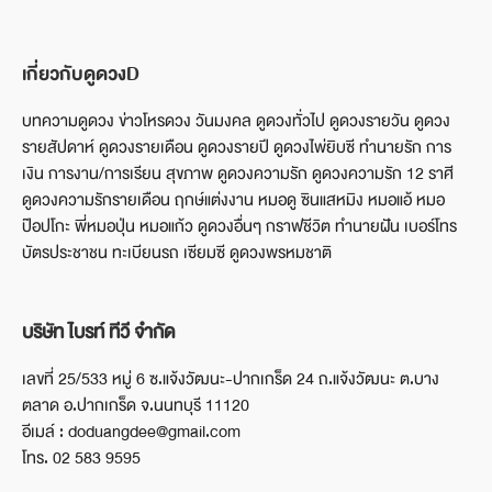
เกี่ยวกับดูดวงD
บทความดูดวง ข่าวโหรดวง วันมงคล ดูดวงทั่วไป ดูดวงรายวัน ดูดวง
รายสัปดาห์ ดูดวงรายเดือน ดูดวงรายปี ดูดวงไพ่ยิบซี ทำนายรัก การ
เงิน การงาน/การเรียน สุขภาพ ดูดวงความรัก ดูดวงความรัก 12 ราศี
ดูดวงความรักรายเดือน ฤกษ์แต่งงาน หมอดู ซินแสหมิง หมอแอ้ หมอ
ป๊อปโกะ พี่หมอปุ่น หมอแก้ว ดูดวงอื่นๆ กราฟชีวิต ทำนายฝัน เบอร์โทร
บัตรประชาชน ทะเบียนรถ เซียมซี ดูดวงพรหมชาติ
บริษัท ไบรท์ ทีวี จำกัด
เลขที่ 25/533 หมู่ 6 ซ.แจ้งวัฒนะ-ปากเกร็ด 24 ถ.แจ้งวัฒนะ ต.บาง
ตลาด อ.ปากเกร็ด จ.นนทบุรี 11120
อีเมล์ : doduangdee@gmail.com
โทร. 02 583 9595