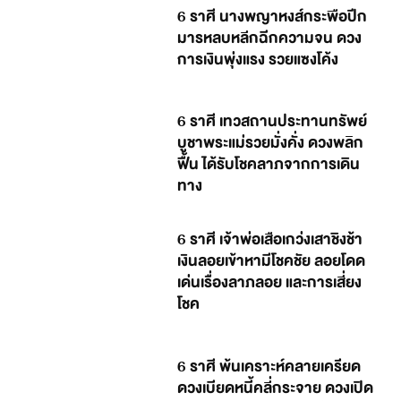
6 ราศี นางพญาหงส์กระพือปีก
มารหลบหลีกฉีกความจน ดวง
การเงินพุ่งแรง รวยแซงโค้ง
6 ราศี เทวสถานประทานทรัพย์
บูชาพระแม่รวยมั่งคั่ง ดวงพลิก
ฟื้น ได้รับโชคลาภจากการเดิน
ทาง
6 ราศี เจ้าพ่อเสือเกว่งเสาชิงช้า
เงินลอยเข้าหามีโชคชัย ลอยโดด
เด่นเรื่องลาภลอย และการเสี่ยง
โชค
6 ราศี พ้นเคราะห์คลายเครียด
ดวงเบียดหนี้คลี่กระจาย ดวงเปิด