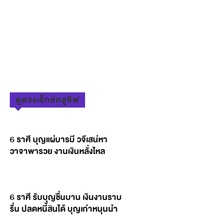
ดูดวงเอ็กซ์คลูซีฟ
6 ราศี บุญแผ่บารมี วจีเสน่หา
วาจาพารวย งานเงินหลั่งไหล
6 ราศี รับบุญชื่นบาน เงินงานราบ
รื่น ปลดหนี้สินได้ บุญเก่าหนุนนำ