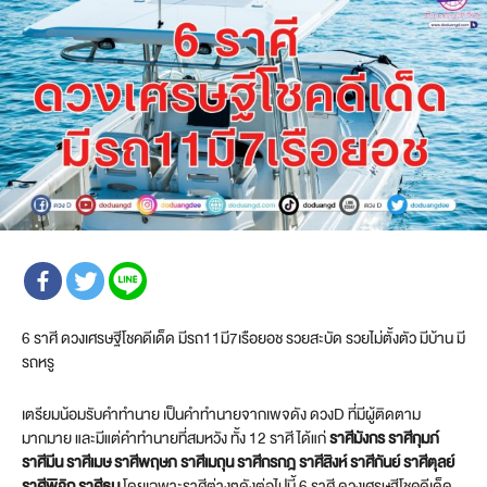
6 ราศี ดวงเศรษฐีโชคดีเด็ด มีรถ11มี7เรือยอช รวยสะบัด รวยไม่ตั้งตัว มีบ้าน มี
รถหรู
เตรียมน้อมรับคำทำนาย เป็นคำทำนายจากเพจดัง ดวงD ที่มีผู้ติดตาม
มากมาย และมีแต่คำทำนายที่สมหวัง ทั้ง 12 ราศี ได้แก่
ราศีมังกร ราศีกุมภ์
ราศีมีน ราศีเมษ ราศีพฤษภ ราศีเมถุน ราศีกรกฎ ราศีสิงห์ ราศีกันย์ ราศีตุลย์
ราศีพิจิก ราศีธนู
โดยเฉพาะราศีต่างๆดังต่อไปนี้ 6 ราศี ดวงเศรษฐีโชคดีเด็ด