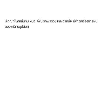
มีเกณฑ์โชคหล่นทับ เงินจะดีขึ้น รักพารวย หลังจากนี้จะมีข่าวดีเรื่องการเงิน
ดวงจะมีคนอุปถัมภ์