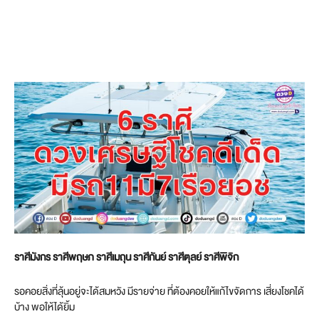
ราศีมังกร ราศีพฤษภ ราศีเมถุน ราศีกันย์ ราศีตุลย์ ราศีพิจิก
รอคอยสิ่งที่ลุ้นอยู่จะได้สมหวัง มีรายจ่าย ที่ต้องคอยให้แก้ไขจัดการ เสี่ยงโชคได้
บ้าง พอให้ได้ยิ้ม