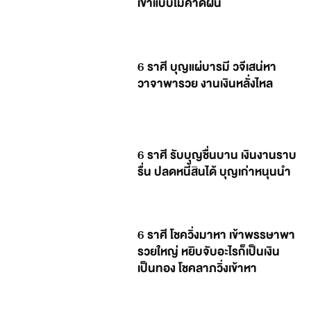
เข้าแบบไม่คาดฝัน
6 ราศี บุญแผ่บารมี วจีเสน่หา
วาจาพารวย งานเงินหลั่งไหล
6 ราศี รับบุญชื่นบาน เงินงานราบ
รื่น ปลดหนี้สินได้ บุญเก่าหนุนนำ
6 ราศี โชควิ่งมาหา เข้าพรรษาพา
รวยใหญ่ หยิบจับอะไรก็เป็นเงิน
เป็นทอง โชคลาภวิ่งเข้าหา