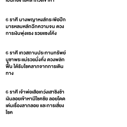
เป็นทอง โชคลาภวิ่งเข้าหา
6 ราศี นางพญาหงส์กระพือปีก
มารหลบหลีกฉีกความจน ดวง
การเงินพุ่งแรง รวยแซงโค้ง
6 ราศี เทวสถานประทานทรัพย์
บูชาพระแม่รวยมั่งคั่ง ดวงพลิก
ฟื้น ได้รับโชคลาภจากการเดิน
ทาง
6 ราศี เจ้าพ่อเสือเกว่งเสาชิงช้า
เงินลอยเข้าหามีโชคชัย ลอยโดด
เด่นเรื่องลาภลอย และการเสี่ยง
โชค