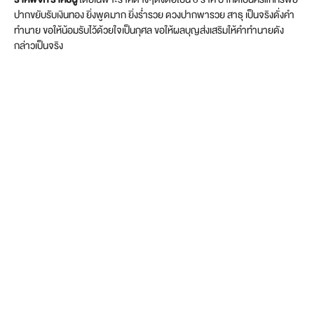
ปากขยับรับเงินทอง ยิ่งพูดมาก ยิ่งร่ำรวย ดวงปากพารวย สาธุ เป็นจริงดั่งคำ
ทำนาย ขอให้น้อมรับไว้ด้วยใจเป็นกุศล ขอให้ผลบุญส่งเสริมให้คำทำนายดัง
กล่าวเป็นจริง