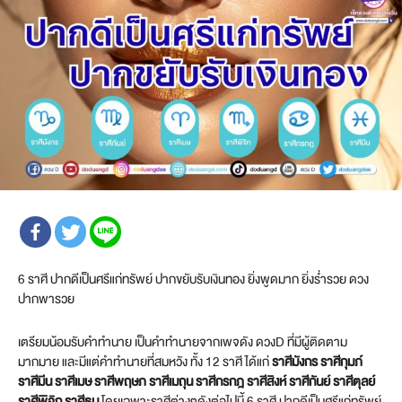
6 ราศี ปากดีเป็นศรีแก่ทรัพย์ ปากขยับรับเงินทอง ยิ่งพูดมาก ยิ่งร่ำรวย ดวง
ปากพารวย
เตรียมน้อมรับคำทำนาย เป็นคำทำนายจากเพจดัง ดวงD ที่มีผู้ติดตาม
มากมาย และมีแต่คำทำนายที่สมหวัง ทั้ง 12 ราศี ได้แก่
ราศีมังกร ราศีกุมภ์
ราศีมีน ราศีเมษ ราศีพฤษภ ราศีเมถุน ราศีกรกฎ ราศีสิงห์ ราศีกันย์ ราศีตุลย์
ราศีพิจิก ราศีธนู
โดยเฉพาะราศีต่างๆดังต่อไปนี้ 6 ราศี ปากดีเป็นศรีแก่ทรัพย์