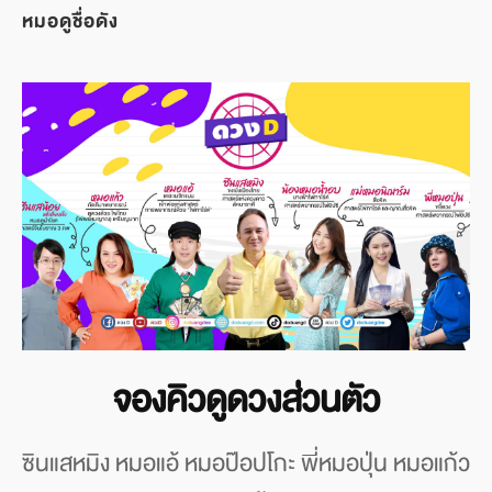
หมอดูชื่อดัง
จองคิวดูดวงส่วนตัว
ซินแสหมิง หมอแอ้ หมอป๊อปโกะ พี่หมอปุ่น หมอแก้ว