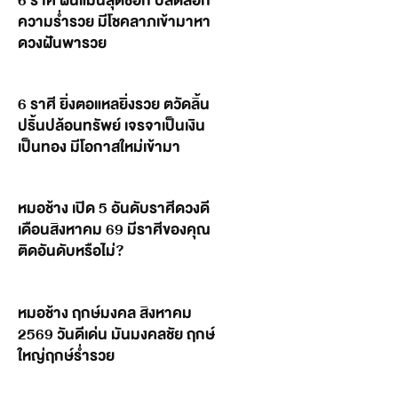
6 ราศี ฝันแม่นสุดช็อก ปลดล็อก
ความร่ำรวย มีโชคลาภเข้ามาหา
ดวงฝันพารวย
6 ราศี ยิ่งตอแหลยิ่งรวย ตวัดลิ้น
ปริ้นปล้อนทรัพย์ เจรจาเป็นเงิน
เป็นทอง มีโอกาสใหม่เข้ามา
หมอช้าง เปิด 5 อันดับราศีดวงดี
เดือนสิงหาคม 69 มีราศีของคุณ
ติดอันดับหรือไม่?
หมอช้าง ฤกษ์มงคล สิงหาคม
2569 วันดีเด่น มันมงคลชัย ฤกษ์
ใหญ่ฤกษ์ร่ำรวย