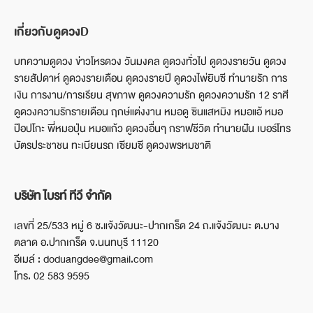
เกี่ยวกับดูดวงD
บทความดูดวง ข่าวโหรดวง วันมงคล ดูดวงทั่วไป ดูดวงรายวัน ดูดวง
รายสัปดาห์ ดูดวงรายเดือน ดูดวงรายปี ดูดวงไพ่ยิบซี ทำนายรัก การ
เงิน การงาน/การเรียน สุขภาพ ดูดวงความรัก ดูดวงความรัก 12 ราศี
ดูดวงความรักรายเดือน ฤกษ์แต่งงาน หมอดู ซินแสหมิง หมอแอ้ หมอ
ป๊อปโกะ พี่หมอปุ่น หมอแก้ว ดูดวงอื่นๆ กราฟชีวิต ทำนายฝัน เบอร์โทร
บัตรประชาชน ทะเบียนรถ เซียมซี ดูดวงพรหมชาติ
บริษัท ไบรท์ ทีวี จำกัด
เลขที่ 25/533 หมู่ 6 ซ.แจ้งวัฒนะ-ปากเกร็ด 24 ถ.แจ้งวัฒนะ ต.บาง
ตลาด อ.ปากเกร็ด จ.นนทบุรี 11120
อีเมล์ : doduangdee@gmail.com
โทร. 02 583 9595