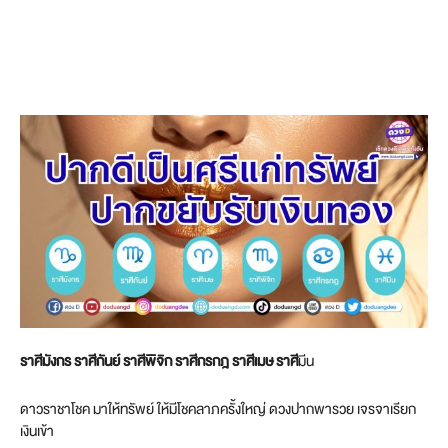
ราศีมังกร ราศีกันย์ ราศีพิจิก ราศีกรกฎ ราศีเมษ ราศี
มีน
ดาวราชาโชค มาให้ทรัพย์ ให้มีโชคลาภครั้งใหญ่ ดวงปากพารวย เจรจาเรียก
เงินเข้า