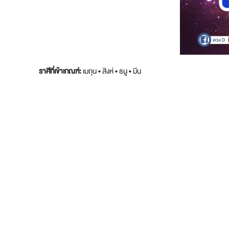
ราศีที่เข้าเกณฑ์:
เมถุน • สิงห์ • ธนู • มีน