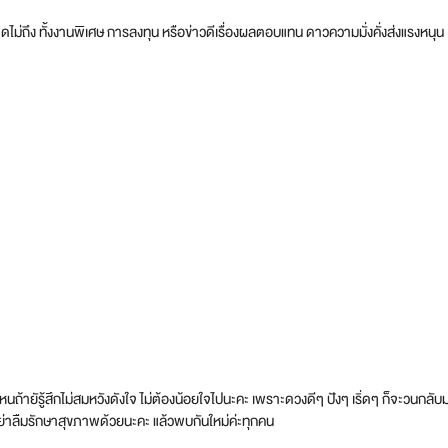
ดไม่ถึง ทั้งงานพิเศษ การลงทุน หรือข่าวดีเรื่องผลตอบแทน ดาวความมั่งคั่งส่งแรงหนุ
ไหนถ้ายัรู้สึกไม่สมหวังดังใจ ไม่ต้องน้อยใจไปนะคะ เพราะดวงดีๆ ปังๆ เริ่ดๆ ก็จะวนก
ะอย่าลืมรักษาสุขภาพด้วยนะคะ แล้วพบกันใหม่ค่ะทุกคน