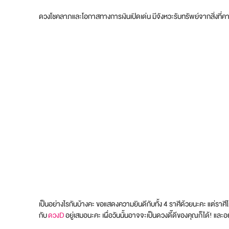
ดวงโชคลาภและโอกาสทางการเงินเปิดเด่น มีจังหวะรับทรัพย์จากสิ่งที่คา
เป็นอย่างไรกันบ้างคะ ขอแสดงความยินดีกับทั้ง 4 ราศีด้วยนะคะ แต่ราศี
กับ
ดวงD
อยู่เสมอนะคะ เผื่อวันนั้นอาจจะเป็นดวงดี๊ดีของคุณก็ได้! แล