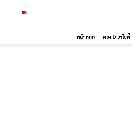
หน้าหลัก
ดวง D วาไรตี้