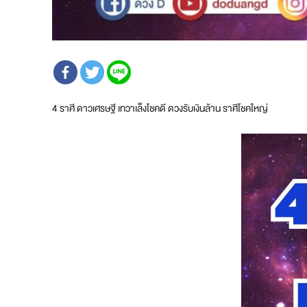
4 ราศี ดาวเศรษฐี เทวาเล็งโชคดี ดวงรับเงินล้าน ราศีโชคใหญ่