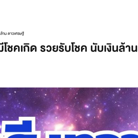
ินล้าน ดาวเศรษฐี
 มีโชคเกิด รวยรับโชค นับเงินล้