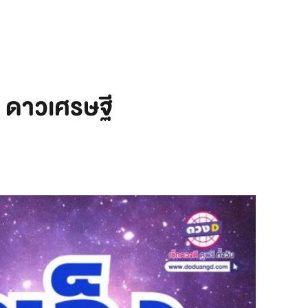
าน ดาวเศรษฐี