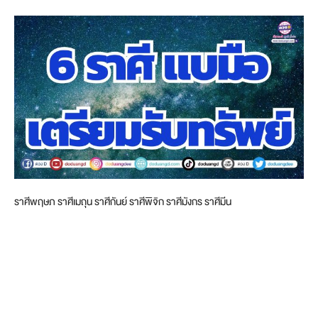
ราศีพฤษภ ราศีเมถุน ราศีกันย์ ราศีพิจิก ราศีมังกร ราศีมีน