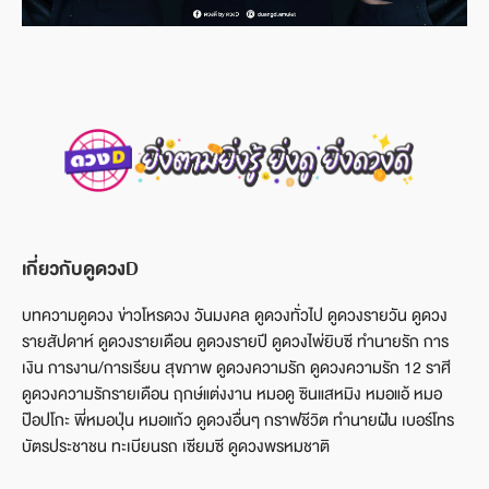
เกี่ยวกับดูดวงD
บทความดูดวง ข่าวโหรดวง วันมงคล ดูดวงทั่วไป ดูดวงรายวัน ดูดวง
รายสัปดาห์ ดูดวงรายเดือน ดูดวงรายปี ดูดวงไพ่ยิบซี ทำนายรัก การ
เงิน การงาน/การเรียน สุขภาพ ดูดวงความรัก ดูดวงความรัก 12 ราศี
ดูดวงความรักรายเดือน ฤกษ์แต่งงาน หมอดู ซินแสหมิง หมอแอ้ หมอ
ป๊อปโกะ พี่หมอปุ่น หมอแก้ว ดูดวงอื่นๆ กราฟชีวิต ทำนายฝัน เบอร์โทร
บัตรประชาชน ทะเบียนรถ เซียมซี ดูดวงพรหมชาติ