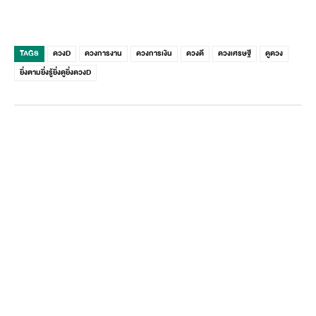
TAGS
ดวงD
ดวงการงาน
ดวงการเงิน
ดวงดี
ดวงเศรษฐี
ดูดวง
ยิ่งตามยิ่งรู้ยิ่งดูยิ่งดวงD