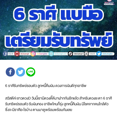
6 ราศีรับทรัพย์รอบตัว ลูกหนี้คืนเงิน ดวงการเงินดีทุกอาชีพ
สวัสดีค่ะชาวดวงD วันนี้เรามีดวงดี๊ดีมาฝากกันอีกแล้ว สำหรับดวงชะตา 6 ราศี
รับทรัพย์รอบตัว รับเงินทอง อาชีพไหนก็รุ่ง ลูกหนี้คืนเงิน มีโชคจากคนใกล้ตัว
ซึ่งจะมีราศีอะไรบ้าง ตามมาดูพร้อมพร้อมกันเลย