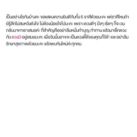
เป็นอย่างไรกันบ้างคะ ขอแสดงความยินดีกับทั้ง 6 ราศีด้วยนะคะ แต่ราศีไหนถ้า
ยัรู้สึกไม่สมหวังดังใจ ไม่ต้องน้อยใจไปนะคะ เพราะดวงดีๆ ปังๆ เริ่ดๆ ก็จะวน
กลับมาหาเราเสมอค่ะ ที่สำคัญคืออย่าลืมหมั่นทำบุญ ทำทาน แล้วมาเช็กดวง
กับ
ดวงD
อยู่เสมอนะคะ เผื่อวันนั้นอาจจะเป็นดวงดี๊ดีของคุณก็ได้! และอย่าลืม
รักษาสุขภาพด้วยนะคะ แล้วพบกันใหม่ค่ะทุกคน