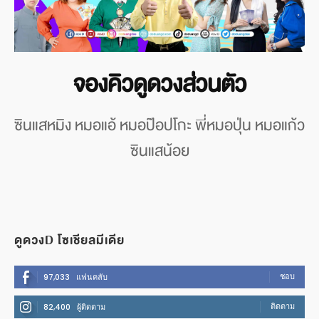
จองคิวดูดวงส่วนตัว
ซินแสหมิง หมอแอ้ หมอป๊อปโกะ พี่หมอปุ่น หมอแก้ว
ซินแสน้อย
ดูดวงD โซเชียลมีเดีย
ชอบ
97,033
แฟนคลับ
ติดตาม
82,400
ผู้ติดตาม