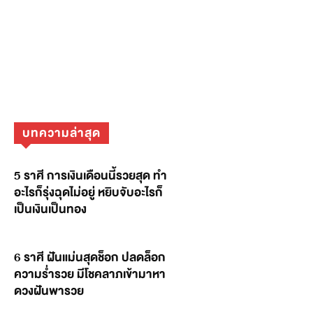
บทความล่าสุด
5 ราศี การเงินเดือนนี้รวยสุด ทำ
อะไรก็รุ่งฉุดไม่อยู่ หยิบจับอะไรก็
เป็นเงินเป็นทอง
6 ราศี ฝันแม่นสุดช็อก ปลดล็อก
ความร่ำรวย มีโชคลาภเข้ามาหา
ดวงฝันพารวย