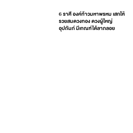
6 ราศี องค์ท้าวมหาพรหม เสกให้
รวยสมดวงทอง ดวงผู้ใหญ่
อุปถัมภ์ มีเกณฑ์ได้ลาภลอย