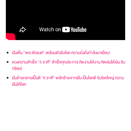
ฝันเห็น “พระพิฆเนศ” เตรียมตัวรับโชค ความมั่งคั่งกำลังมาเยือน!
ดวงความสำเร็จ “5 ราศี” สำเร็จทุกประการ คิดงานได้งาน คิดเงินได้เงิน รับ
ทรัพย์
ฝันร้ายกลายเป็นดี “6 ราศี” พลิกร้ายจากฝัน เป็นโชคดี รับโชคใหญ่ ความ
ฝันให้โชค