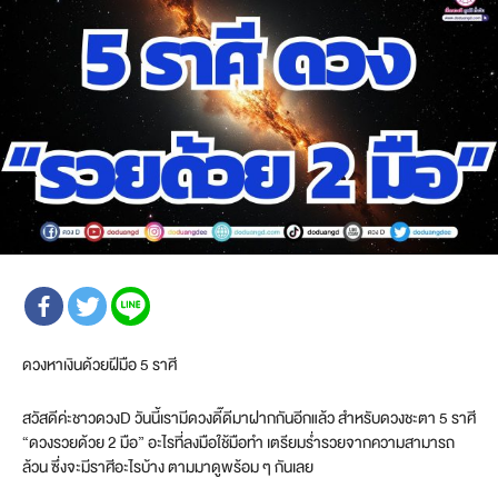
ดวงหาเงินด้วยฝีมือ 5 ราศี
สวัสดีค่ะชาวดวงD วันนี้เรามีดวงดี๊ดีมาฝากกันอีกแล้ว สำหรับดวงชะตา 5 ราศี
“ดวงรวยด้วย 2 มือ” อะไรที่ลงมือใช้มือทำ เตรียมร่ำรวยจากความสามารถ
ล้วน ซึ่งจะมีราศีอะไรบ้าง ตามมาดูพร้อม ๆ กันเลย