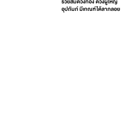
รวยสมดวงทอง ดวงผู้ใหญ่
อุปถัมภ์ มีเกณฑ์ได้ลาภลอย