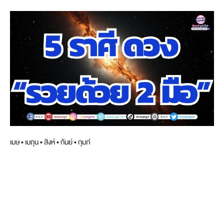
เมษ • เมถุน • สิงห์ • กันย์ • กุมภ์