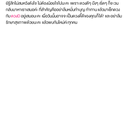
ยัรู้สึกไม่สมหวังดังใจ ไม่ต้องน้อยใจไปนะคะ เพราะดวงดีๆ ปังๆ เริ่ดๆ ก็จะวน
กลับมาหาเราเสมอค่ะ ที่สำคัญคืออย่าลืมหมั่นทำบุญ ทำทาน แล้วมาเช็กดวง
กับ
ดวงD
อยู่เสมอนะคะ เผื่อวันนั้นอาจจะเป็นดวงดี๊ดีของคุณก็ได้! และอย่าลืม
รักษาสุขภาพด้วยนะคะ แล้วพบกันใหม่ค่ะทุกคน