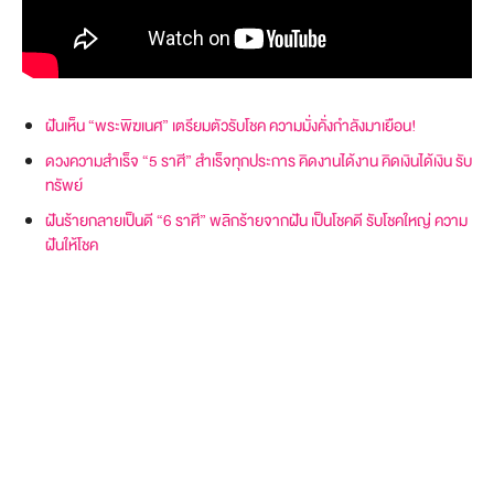
ฝันเห็น “พระพิฆเนศ” เตรียมตัวรับโชค ความมั่งคั่งกำลังมาเยือน!
ดวงความสำเร็จ “5 ราศี” สำเร็จทุกประการ คิดงานได้งาน คิดเงินได้เงิน รับ
ทรัพย์
ฝันร้ายกลายเป็นดี “6 ราศี” พลิกร้ายจากฝัน เป็นโชคดี รับโชคใหญ่ ความ
ฝันให้โชค