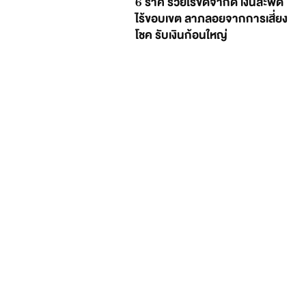
6 ราศี รวยไร้ขีดจำกัด เงินสะพัด
ไร้ขอบเขต ลาภลอยจากการเสี่ยง
โชค รับเงินก้อนใหญ่