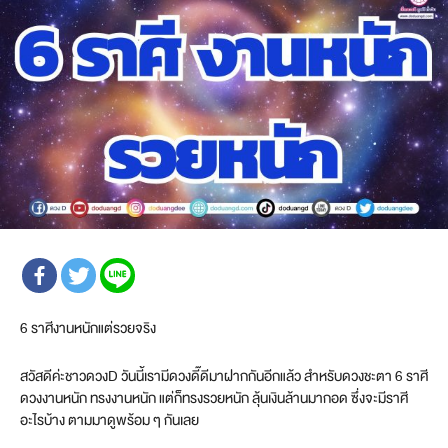
6 ราศีงานหนักแต่รวยจริง
สวัสดีค่ะชาวดวงD วันนี้เรามีดวงดี๊ดีมาฝากกันอีกแล้ว สำหรับดวงชะตา 6 ราศี
ดวงงานหนัก ทรงงานหนัก แต่ก็ทรงรวยหนัก ลุ้นเงินล้านมากอด ซึ่งจะมีราศี
อะไรบ้าง ตามมาดูพร้อม ๆ กันเลย