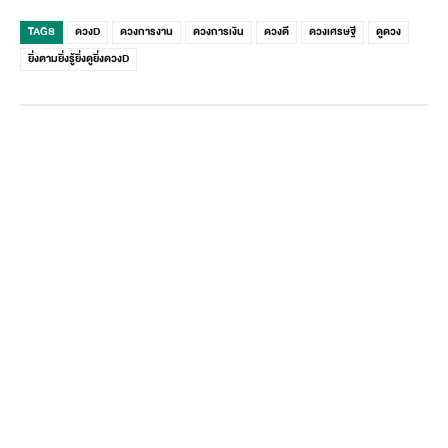
TAGS
ดวงD
ดวงการงาน
ดวงการเงิน
ดวงดี
ดวงเศรษฐี
ดูดวง
ยิ่งตามยิ่งรู้ยิ่งดูยิ่งดวงD