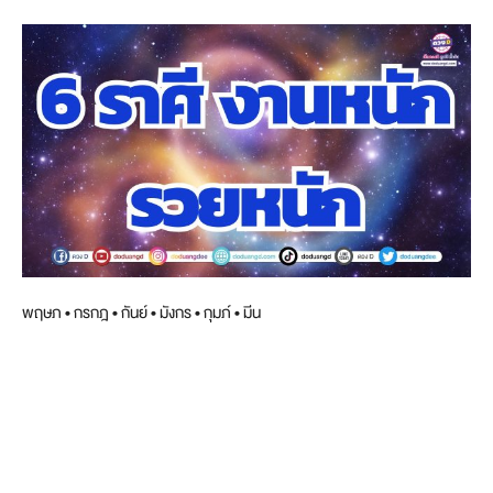
พฤษภ • กรกฎ • กันย์ • มังกร • กุมภ์ • มีน