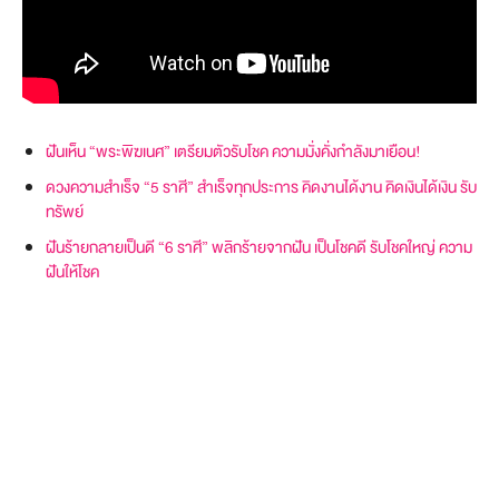
ฝันเห็น “พระพิฆเนศ” เตรียมตัวรับโชค ความมั่งคั่งกำลังมาเยือน!
ดวงความสำเร็จ “5 ราศี” สำเร็จทุกประการ คิดงานได้งาน คิดเงินได้เงิน รับ
ทรัพย์
ฝันร้ายกลายเป็นดี “6 ราศี” พลิกร้ายจากฝัน เป็นโชคดี รับโชคใหญ่ ความ
ฝันให้โชค