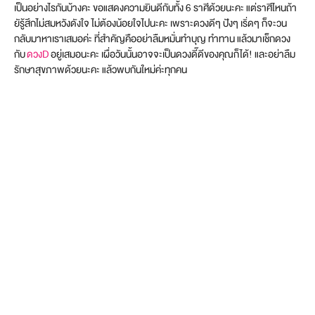
เป็นอย่างไรกันบ้างคะ ขอแสดงความยินดีกับทั้ง 6 ราศีด้วยนะคะ แต่ราศีไหนถ้า
ยัรู้สึกไม่สมหวังดังใจ ไม่ต้องน้อยใจไปนะคะ เพราะดวงดีๆ ปังๆ เริ่ดๆ ก็จะวน
กลับมาหาเราเสมอค่ะ ที่สำคัญคืออย่าลืมหมั่นทำบุญ ทำทาน แล้วมาเช็กดวง
กับ
ดวงD
อยู่เสมอนะคะ เผื่อวันนั้นอาจจะเป็นดวงดี๊ดีของคุณก็ได้! และอย่าลืม
รักษาสุขภาพด้วยนะคะ แล้วพบกันใหม่ค่ะทุกคน