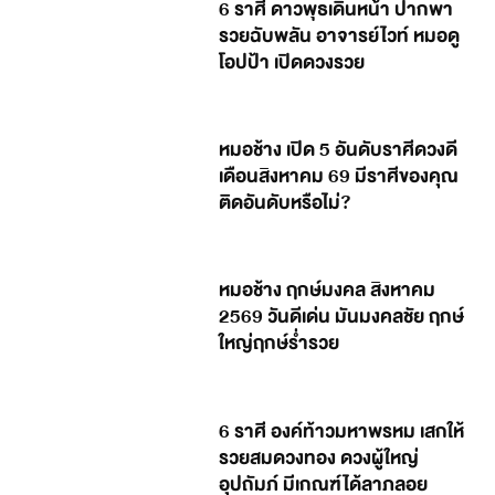
6 ราศี ดาวพุธเดินหน้า ปากพา
รวยฉับพลัน อาจารย์ไวท์ หมอดู
โอปป้า เปิดดวงรวย
หมอช้าง เปิด 5 อันดับราศีดวงดี
เดือนสิงหาคม 69 มีราศีของคุณ
ติดอันดับหรือไม่?
หมอช้าง ฤกษ์มงคล สิงหาคม
2569 วันดีเด่น มันมงคลชัย ฤกษ์
ใหญ่ฤกษ์ร่ำรวย
6 ราศี องค์ท้าวมหาพรหม เสกให้
รวยสมดวงทอง ดวงผู้ใหญ่
อุปถัมภ์ มีเกณฑ์ได้ลาภลอย