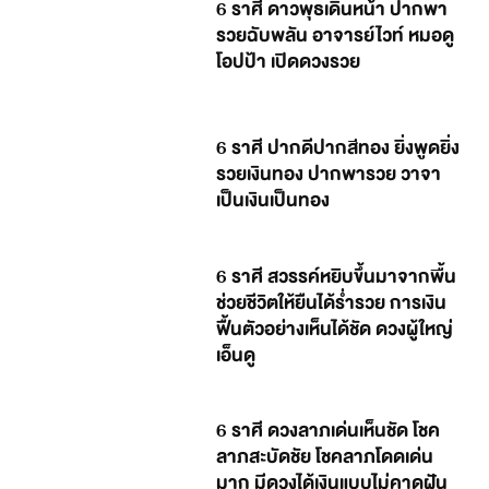
6 ราศี ดาวพุธเดินหน้า ปากพา
รวยฉับพลัน อาจารย์ไวท์ หมอดู
โอปป้า เปิดดวงรวย
6 ราศี ปากดีปากสีทอง ยิ่งพูดยิ่ง
รวยเงินทอง ปากพารวย วาจา
เป็นเงินเป็นทอง
6 ราศี สวรรค์หยิบขึ้นมาจากพื้น
ช่วยชีวิตให้ยืนได้ร่ำรวย การเงิน
ฟื้นตัวอย่างเห็นได้ชัด ดวงผู้ใหญ่
เอ็นดู
6 ราศี ดวงลาภเด่นเห็นชัด โชค
ลาภสะบัดชัย โชคลาภโดดเด่น
มาก มีดวงได้เงินแบบไม่คาดฝัน