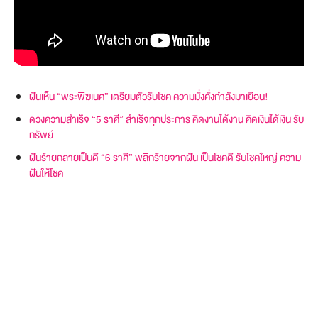
ฝันเห็น “พระพิฆเนศ” เตรียมตัวรับโชค ความมั่งคั่งกำลังมาเยือน!
ดวงความสำเร็จ “5 ราศี” สำเร็จทุกประการ คิดงานได้งาน คิดเงินได้เงิน รับ
ทรัพย์
ฝันร้ายกลายเป็นดี “6 ราศี” พลิกร้ายจากฝัน เป็นโชคดี รับโชคใหญ่ ความ
ฝันให้โชค