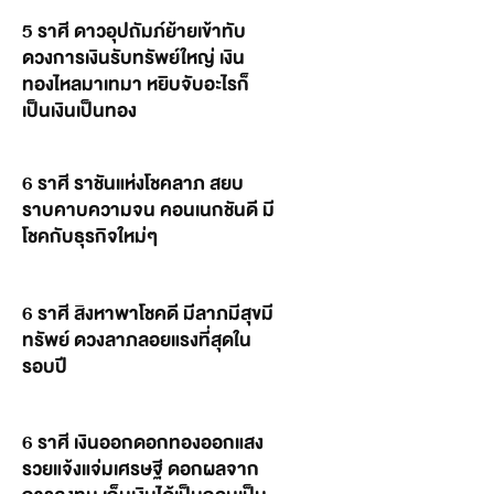
5 ราศี ดาวอุปถัมภ์ย้ายเข้าทับ
ดวงการเงินรับทรัพย์ใหญ่ เงิน
ทองไหลมาเทมา หยิบจับอะไรก็
เป็นเงินเป็นทอง
6 ราศี ราชันแห่งโชคลาภ สยบ
ราบคาบความจน คอนเนกชันดี มี
โชคกับธุรกิจใหม่ๆ
6 ราศี สิงหาพาโชคดี มีลาภมีสุขมี
ทรัพย์ ดวงลาภลอยแรงที่สุดใน
รอบปี
6 ราศี เงินออกดอกทองออกแสง
รวยแจ้งแจ่มเศรษฐี ดอกผลจาก