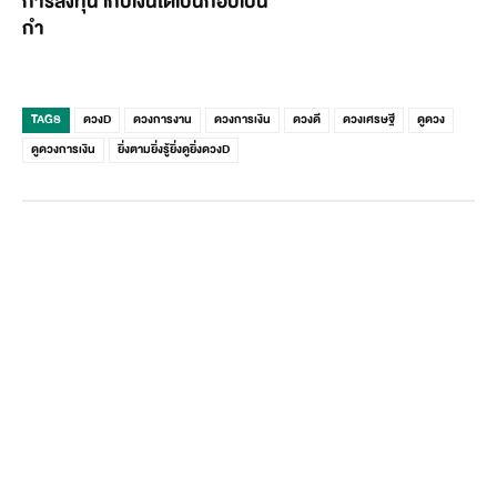
การลงทุน เก็บเงินได้เป็นกอบเป็น
กำ
TAGS
ดวงD
ดวงการงาน
ดวงการเงิน
ดวงดี
ดวงเศรษฐี
ดูดวง
ดูดวงการเงิน
ยิ่งตามยิ่งรู้ยิ่งดูยิ่งดวงD