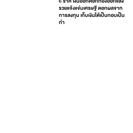
6 ราศี เงินออกดอกทองออกแสง
รวยแจ้งแจ่มเศรษฐี ดอกผลจาก
การลงทุน เก็บเงินได้เป็นกอบเป็น
กำ