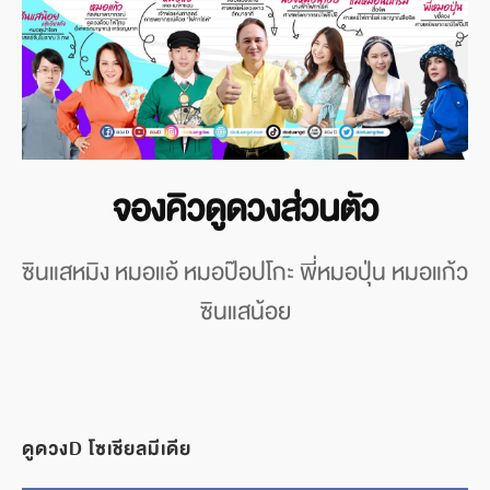
จองคิวดูดวงส่วนตัว
ซินแสหมิง หมอแอ้ หมอป๊อปโกะ พี่หมอปุ่น หมอแก้ว
ซินแสน้อย
ดูดวงD โซเชียลมีเดีย