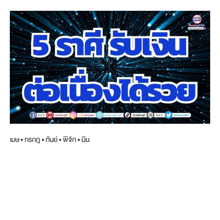
เมษ • กรกฎ • กันย์ • พิจิก • มีน