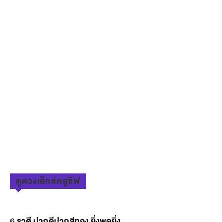
ดูดวงเอ็กซ์คลูซีฟ
6 ราศี ปากดีปากสีทอง ยิ่งพูดยิ่ง