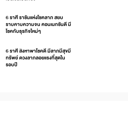
6 ราศี ราชันแห่งโชคลาภ สยบ
ราบคาบความจน คอนเนกชันดี มี
โชคกับธุรกิจใหม่ๆ
6 ราศี สิงหาพาโชคดี มีลาภมีสุขมี
ทรัพย์ ดวงลาภลอยแรงที่สุดใน
รอบปี