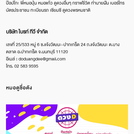
ป๊อปโกะ พี่หมอปุ่น หมอแก้ว ดูดวงอื่นๆ กราฟชีวิต ทำนายฝัน เบอร์โทร
บัตรประชาชน ทะเบียนรถ เซียมซี ดูดวงพรหมชาติ
บริษัท ไบรท์ ทีวี จำกัด
เลขที่ 25/533 หมู่ 6 ซ.แจ้งวัฒนะ-ปากเกร็ด 24 ถ.แจ้งวัฒนะ ต.บาง
ตลาด อ.ปากเกร็ด จ.นนทบุรี 11120
อีเมล์ : doduangdee@gmail.com
โทร. 02 583 9595
หมอดูชื่อดัง