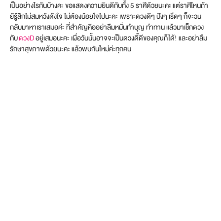
เป็นอย่างไรกันบ้างคะ ขอแสดงความยินดีกับทั้ง 5 ราศีด้วยนะคะ แต่ราศีไหนถ้า
ยัรู้สึกไม่สมหวังดังใจ ไม่ต้องน้อยใจไปนะคะ เพราะดวงดีๆ ปังๆ เริ่ดๆ ก็จะวน
กลับมาหาเราเสมอค่ะ ที่สำคัญคืออย่าลืมหมั่นทำบุญ ทำทาน แล้วมาเช็กดวง
กับ
ดวงD
อยู่เสมอนะคะ เผื่อวันนั้นอาจจะเป็นดวงดี๊ดีของคุณก็ได้! และอย่าลืม
รักษาสุขภาพด้วยนะคะ แล้วพบกันใหม่ค่ะทุกคน