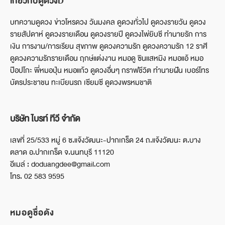
เกี่ยวกับดูดวงD
บทความดูดวง ข่าวโหรดวง วันมงคล ดูดวงทั่วไป ดูดวงรายวัน ดูดวง
รายสัปดาห์ ดูดวงรายเดือน ดูดวงรายปี ดูดวงไพ่ยิบซี ทำนายรัก การ
เงิน การงาน/การเรียน สุขภาพ ดูดวงความรัก ดูดวงความรัก 12 ราศี
ดูดวงความรักรายเดือน ฤกษ์แต่งงาน หมอดู ซินแสหมิง หมอแอ้ หมอ
ป๊อปโกะ พี่หมอปุ่น หมอแก้ว ดูดวงอื่นๆ กราฟชีวิต ทำนายฝัน เบอร์โทร
บัตรประชาชน ทะเบียนรถ เซียมซี ดูดวงพรหมชาติ
บริษัท ไบรท์ ทีวี จำกัด
เลขที่ 25/533 หมู่ 6 ซ.แจ้งวัฒนะ-ปากเกร็ด 24 ถ.แจ้งวัฒนะ ต.บาง
ตลาด อ.ปากเกร็ด จ.นนทบุรี 11120
อีเมล์ : doduangdee@gmail.com
โทร. 02 583 9595
หมอดูชื่อดัง