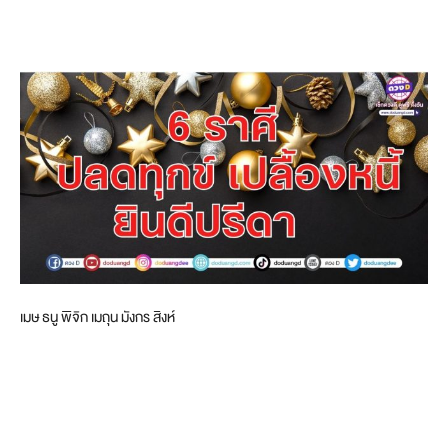
เมษ ธนู พิจิก เมถุน มังกร สิงห์