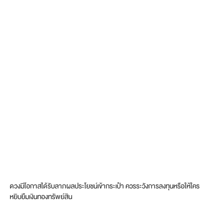
ดวงมีโอกาสได้รับลาภผลประโยชน์เข้ากระเป๋า ควรระวังการลงทุนหรือให้ใคร
หยิบยืมเงินทองทรัพย์สิน