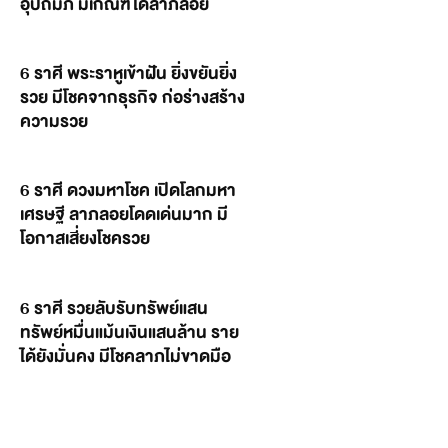
อุปถัมภ์ มีเกณฑ์ได้ลาภลอย
6 ราศี พระราหูเข้าฝัน ยิ่งขยันยิ่ง
รวย มีโชคจากธุรกิจ ก่อร่างสร้าง
ความรวย
6 ราศี ดวงมหาโชค เปิดโลกมหา
เศรษฐี ลาภลอยโดดเด่นมาก มี
โอกาสเสี่ยงโชครวย
6 ราศี รวยลับรับทรัพย์แสน
ทรัพย์หมื่นแม้นเงินแสนล้าน ราย
ได้ยังมั่นคง มีโชคลาภไม่ขาดมือ