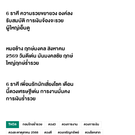
6 ราศี ความรวยขยายวง องค์ลง
รับสมบัติ การเงินจ้องจะรวย
ผู้ใหญ่เอ็นดู
หมอช้าง ฤกษ์มงคล สิงหาคม
2569 วันดีเด่น มันมงคลชัย ฤกษ์
ใหญ่ฤกษ์ร่ำรวย
6 ราศี เพื่อนรักนักเสี่ยงโชค เดือน
นี้ดวงเศรษฐีเด่น การงานมั่นคง
การเงินร่ำรวย
TAGS
กอบโกยร่ำรวย
ดวงD
ดวงการงาน
ดวงการเงิน
ดวงชะตาตุลาคม 2568
ดวงดี
ดวงเจริญทรัพย์
ดวงโชคลาภ