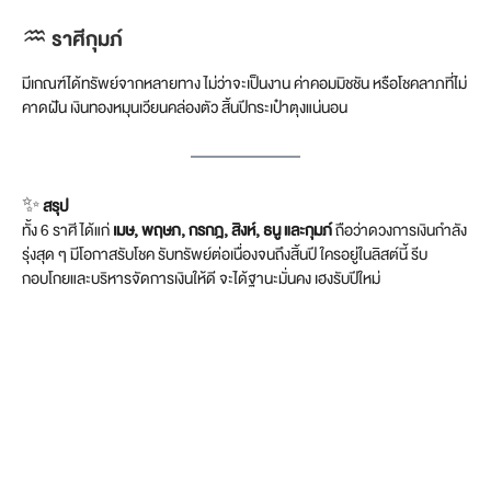
♒ ราศีกุมภ์
มีเกณฑ์ได้ทรัพย์จากหลายทาง ไม่ว่าจะเป็นงาน ค่าคอมมิชชัน หรือโชคลาภที่ไม่
คาดฝัน เงินทองหมุนเวียนคล่องตัว สิ้นปีกระเป๋าตุงแน่นอน
✨
สรุป
ทั้ง 6 ราศี ได้แก่
เมษ, พฤษภ, กรกฎ, สิงห์, ธนู และกุมภ์
ถือว่าดวงการเงินกำลัง
รุ่งสุด ๆ มีโอกาสรับโชค รับทรัพย์ต่อเนื่องจนถึงสิ้นปี ใครอยู่ในลิสต์นี้ รีบ
กอบโกยและบริหารจัดการเงินให้ดี จะได้ฐานะมั่นคง เฮงรับปีใหม่