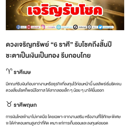
ดวงเจริญทรัพย์
“6 ราศี” รับโชคถึงสิ้นปี
ชะตาเป็นเงินเป็นทอง รีบกอบโกย
♈ ราศีเมษ
มีเกณฑ์รับเงินก้อนจากงานหรือธุรกิจที่ลงทุนไว้ก่อนหน้านี้ ผลลัพธ์เริ่มชัดเจน
ดวงเสี่ยงโชคก็พอมีโอกาส ได้ลาภลอยเล็ก ๆ น้อย ๆ มาให้ยิ้มออก
♉ ราศีพฤษภ
การเงินไหลเข้ามาไม่ขาดมือ โดยเฉพาะจากงานเสริม หรืองานที่ใช้ทักษะพิเศษ
จะได้ค่าตอบแทนสูงกว่าที่คิด เหมาะแก่การเก็บออมและลงทุนต่อยอด