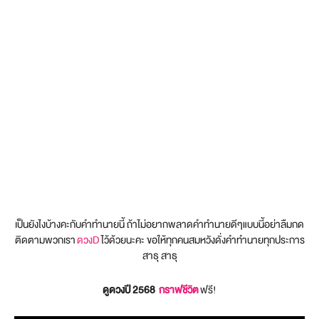
เป็นยังไงบ้างคะกับคำทำนายนี้ ถ้าไม่อยากพลาดคำทำนายดีๆแบบนี้อย่าลืมกด
ติดตามพวกเรา
ดวงD
ไว้ด้วยนะคะ ขอให้ทุกคนสมหวังดั่งคำทำนายทุกประการ
สาธุ สาธุ
ดูดวงปี 2568
กราฟชีวิต
ฟรี!