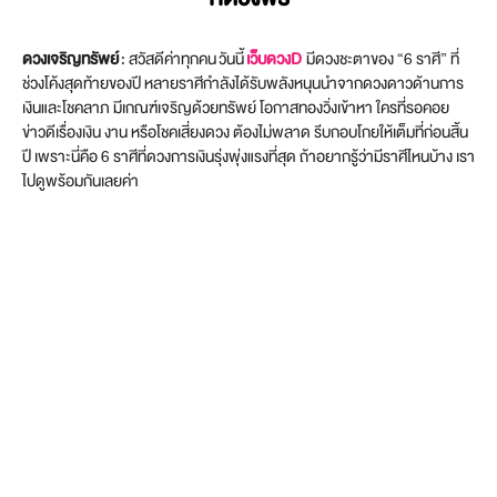
ดวงเจริญทรัพย์
: สวัสดีค่าทุกคน วันนี้
เว็บดวงD
มีดวงชะตาของ “6 ราศี” ที่
ช่วงโค้งสุดท้ายของปี หลายราศีกำลังได้รับพลังหนุนนำจากดวงดาวด้านการ
เงินและโชคลาภ มีเกณฑ์เจริญด้วยทรัพย์ โอกาสทองวิ่งเข้าหา ใครที่รอคอย
ข่าวดีเรื่องเงิน งาน หรือโชคเสี่ยงดวง ต้องไม่พลาด รีบกอบโกยให้เต็มที่ก่อนสิ้น
ปี เพราะนี่คือ 6 ราศีที่ดวงการเงินรุ่งพุ่งแรงที่สุด ถ้าอยากรู้ว่ามีราศีไหนบ้าง เรา
ไปดูพร้อมกันเลยค่า