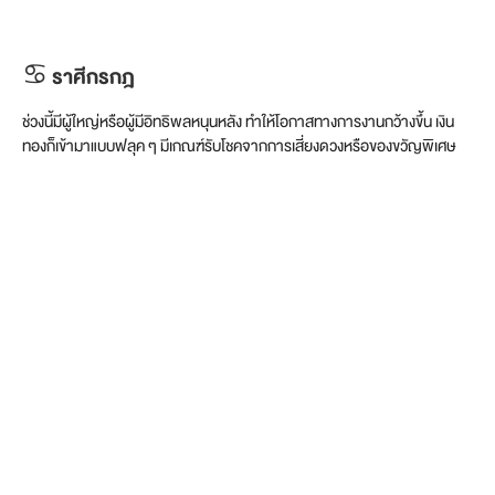
♋ ราศีกรกฎ
ช่วงนี้มีผู้ใหญ่หรือผู้มีอิทธิพลหนุนหลัง ทำให้โอกาสทางการงานกว้างขึ้น เงิน
ทองก็เข้ามาแบบฟลุค ๆ มีเกณฑ์รับโชคจากการเสี่ยงดวงหรือของขวัญพิเศษ