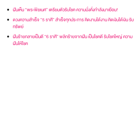
ฝันเห็น “พระพิฆเนศ” เตรียมตัวรับโชค ความมั่งคั่งกำลังมาเยือน!
ดวงความสำเร็จ “5 ราศี” สำเร็จทุกประการ คิดงานได้งาน คิดเงินได้เงิน รับ
ทรัพย์
ฝันร้ายกลายเป็นดี “6 ราศี” พลิกร้ายจากฝัน เป็นโชคดี รับโชคใหญ่ ความ
ฝันให้โชค