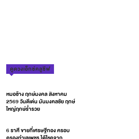
ดูดวงเอ็กซ์คลูซีฟ
หมอช้าง ฤกษ์มงคล สิงหาคม
2569 วันดีเด่น มันมงคลชัย ฤกษ์
ใหญ่ฤกษ์ร่ำรวย
6 ราศี ขายที่เศรษฐีทอง ครอบ
ครองทำเลเพชร ได้โชคจาก