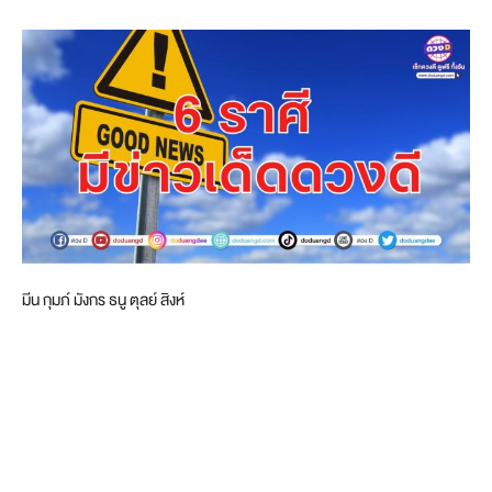
มีน กุมภ์ มังกร ธนู ตุลย์ สิงห์