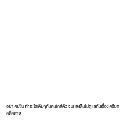
อย่าเคยชิน ทำอะไรเดิมๆกับคนใกล้ตัว จนหลงลืมไม่ดูแลกันเรื่องเครียด
คลี่คลาย