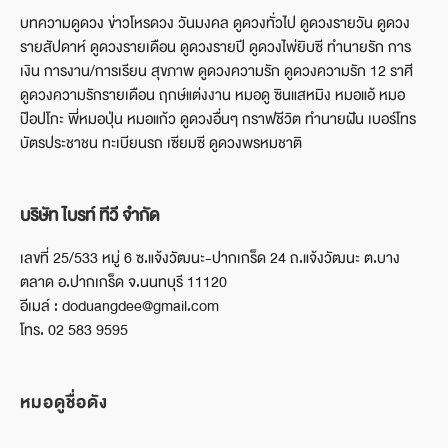
บทความดูดวง ข่าวโหรดวง วันมงคล ดูดวงทั่วไป ดูดวงรายวัน ดูดวง
รายสัปดาห์ ดูดวงรายเดือน ดูดวงรายปี ดูดวงไพ่ยิบซี ทำนายรัก การ
เงิน การงาน/การเรียน สุขภาพ ดูดวงความรัก ดูดวงความรัก 12 ราศี
ดูดวงความรักรายเดือน ฤกษ์แต่งงาน หมอดู ซินแสหมิง หมอแอ้ หมอ
ป๊อปโกะ พี่หมอปุ่น หมอแก้ว ดูดวงอื่นๆ กราฟชีวิต ทำนายฝัน เบอร์โทร
บัตรประชาชน ทะเบียนรถ เซียมซี ดูดวงพรหมชาติ
บริษัท ไบรท์ ทีวี จำกัด
เลขที่ 25/533 หมู่ 6 ซ.แจ้งวัฒนะ-ปากเกร็ด 24 ถ.แจ้งวัฒนะ ต.บาง
ตลาด อ.ปากเกร็ด จ.นนทบุรี 11120
อีเมล์ : doduangdee@gmail.com
โทร. 02 583 9595
หมอดูชื่อดัง