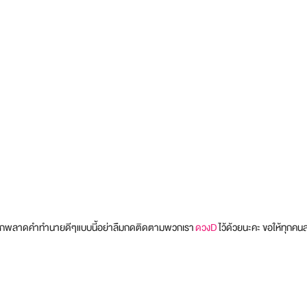
ม่อยากพลาดคำทำนายดีๆแบบนี้อย่าลืมกดติดตามพวกเรา
ดวงD
ไว้ด้วยนะคะ ขอให้ทุกคน