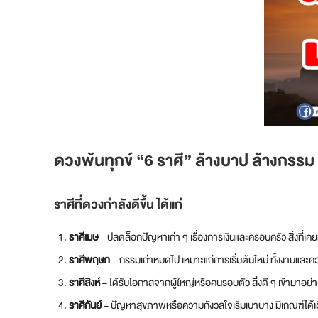
ดวงพ้นทุกข์
“6 ราศี” ล้างบาป ล้างกรรม
ราศีที่ดวงกำลังดีขึ้น ได้แก่
ราศีเมษ
– ปลดล็อกปัญหาเก่า ๆ เรื่องการเงินและครอบครัว สิ่งที่เค
ราศีพฤษภ
– กรรมเก่าหมดไป เหมาะแก่การเริ่มต้นใหม่ ทั้งงานและค
ราศีสิงห์
– ได้รับโอกาสจากผู้ใหญ่หรือคนรอบตัว สิ่งดี ๆ เข้ามาอย่
ราศีกันย์
– ปัญหาสุขภาพหรือความกังวลใจเริ่มเบาบาง มีเกณฑ์ได้เ