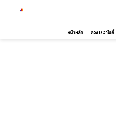
หน้าหลัก
ดวง D วาไรตี้