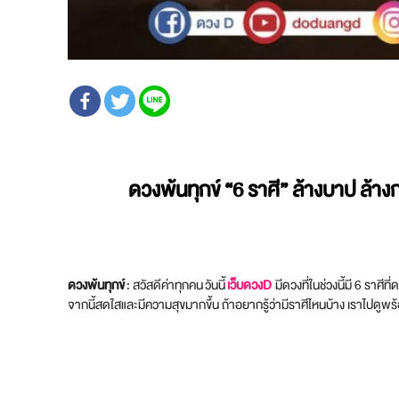
ดวงพ้นทุกข์
“6 ราศี” ล้างบาป ล้า
ดวงพ้นทุกข์
: สวัสดีค่าทุกคน วันนี้
เว็บดวงD
มีดวงที่ในช่วงนี้มี 6 ราศ
จากนี้สดใสและมีความสุขมากขึ้น ถ้าอยากรู้ว่ามีราศีไหนบ้าง เราไปดูพร