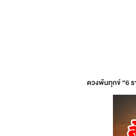
ดวงพ้นทุกข์
“6 รา