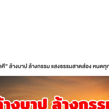
ศี” ล้างบาป ล้างกรรม แสงธรรมสาดส่อง หมดทุกข์