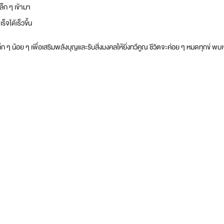
ล็ก ๆ เข้ามา
จได้เร็วขึ้น
็ก ๆ น้อย ๆ เพื่อเสริมพลังบุญและรับสิ่งมงคลให้ยิ่งทวีคูณ ชีวิตจะค่อย ๆ หมดทุกข์ 