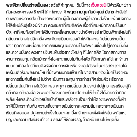
พระศิวะเปลี่ยนร้ายเป็นเฮง :
สวัสดีค่ะทุกคน! วันนี้ทาง
เว็บดวงD
มีข่าวดีมาฝาก
กับดวงชะตาของ
5 ราศี
ได้แก่ชาวราศี
พฤษภ เมถุน กันย์ ตุลย์ มังกร
กำลังได้
รับพลังแห่งการปัดเป่าจากพระศิวะ ผู้เป็นองค์เทพผู้ทำลายสิ่งร้าย เพื่อเปิดทาง
ให้สิ่งใหม่อันรุ่งโรจน์เข้ามา ดวงชะตาที่เคยติดขัด เรื่องที่เคยหนักกลายเป็นเบา
ปัญหาที่เคยกังวลใจจะได้รับการคลี่คลายอย่างน่าอัศจรรย์ เหมือนฟ้าหลังฝนที่
กลับมาสว่างไสวอีกครั้ง พระศิวะเสมือนแรงผลักให้เกิดการ “เปลี่ยนร้ายเป็น
เฮง” ทุกความเหนื่อยยากที่เคยเผชิญ จะกลายเป็นสะพานเชื่อมไปสู่ความมั่งคั่ง
และความมั่นคง ดวงการเงินจะเห็นช่องทางใหม่ ๆ ที่ไม่คาดคิด โอกาสทางการ
งาน การลงทุน หรือแม้กระทั่งโชคลาภแบบไม่ทันตั้งตัว ก็มีเกณฑ์หลั่งไหลเข้ามา
แบบต่อเนื่อง ใครที่เคยติดขัดด้านการเงินหรือเจออุปสรรคในการสร้างรายได้
เตรียมตัวรับพลังงานใหม่ที่นำพาเงินทองเข้ามาไม่ขาดสาย ช่วงนี้ยังเป็นจังหวะ
แห่งการเริ่มต้นสิ่งใหม่ ไม่ว่าจะเป็นการลงทุน การทำธุรกิจส่วนตัว หรือการ
เปลี่ยนแปลงทิศทางในชีวิต เพราะทุกการเปลี่ยนแปลงจะนำไปสู่ความรุ่งเรือง ผู้ที่
กล้าคิด กล้าลงมือ จะพบว่าโชคชะตาเหมือนเปิดทางให้สำเร็จได้ง่ายกว่าที่คิด
พลังแห่งพระศิวะยังช่วยปัดเป่าภัยและพลังงานร้าย ทำให้ดวงชะตาของทั้งห้า
ราศีนี้มีเกราะคุ้มกัน ความเสี่ยงกลายเป็นโอกาส ความล้มเหลวกลายเป็นบท
เรียนที่ต่อยอดไปสู่ความสำเร็จในอนาคต ยิ่งศรัทธาและตั้งจิตให้มั่น พลังแห่ง
บุญและความเฮงยิ่งจะทำงาน ส่งผลให้ชีวิตเจริญก้าวหน้าแบบไม่หยุดยั้ง