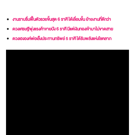
งานราบรื่นฟื้นตัวรวยขั้นสุด 6 ราศี ได้เลื่อนขั้น ย้ายงานที่ดีกว่า
ดวงเศรษฐีพุ่งแรงค้าขายปัง 6 ราศี มีแต่เงินทองเข้ามาไม่ขาดสาย
ดวงเฮงองค์พ่อเล็งประทานทรัพย์ 5 ราศี ได้รับพลังแห่งโชคลาภ