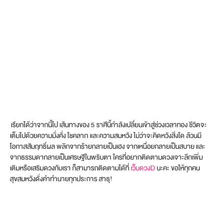
เรียกได้ว่าจากนี้ไป เส้นทางของ 5 ราศีนี้กำลังเปลี่ยนเข้าสู่ช่วงเวลาทอง ชีวิตจะ
เต็มไปด้วยความมั่งคั่ง โชคลาภ และความสมหวัง ไม่ว่าจะคิดหวังสิ่งใด ล้วนมี
โอกาสสัมฤทธิ์ผล พลิกจากร้ายกลายเป็นเฮง จากเหนื่อยกลายเป็นสบาย และ
จากธรรมดากลายเป็นเศรษฐีในพริบตา ใครที่อยากติดตามดวงเจาะลึกเพิ่ม
เติมหรือเสริมดวงกับเรา ก็สามารถติดตามได้ที่
เว็บดวงD
นะคะ ขอให้ทุกคน
สุขสมหวังดั่งคำทำนายทุกประการ สาธุ!