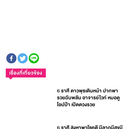
เรื่องที่เกี่ยวข้อง
6 ราศี ดาวพุธเดินหน้า ปากพา
รวยฉับพลัน อาจารย์ไวท์ หมอดู
โอปป้า เปิดดวงรวย
6 ราศี สิงหาพาโชคดี มีลาภมีสุขมี