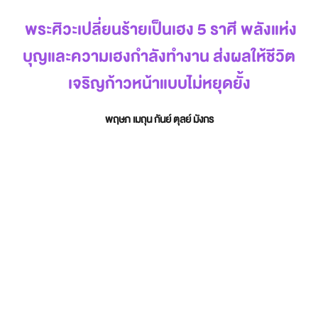
พระศิวะเปลี่ยนร้ายเป็นเฮง 5 ราศี พลังแห่ง
บุญและความเฮงกำลังทำงาน ส่งผลให้ชีวิต
เจริญก้าวหน้าแบบไม่หยุดยั้ง
พฤษภ เมถุน กันย์ ตุลย์ มังกร