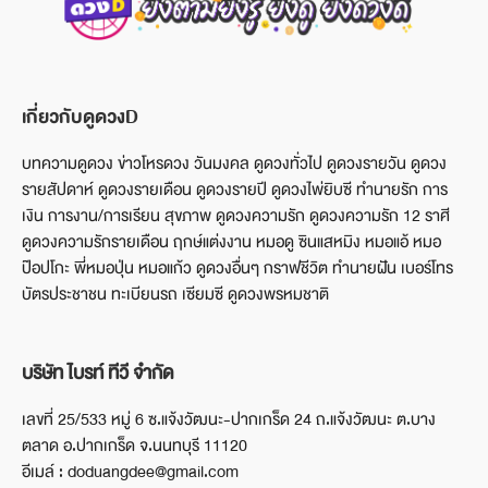
เกี่ยวกับดูดวงD
บทความดูดวง ข่าวโหรดวง วันมงคล ดูดวงทั่วไป ดูดวงรายวัน ดูดวง
รายสัปดาห์ ดูดวงรายเดือน ดูดวงรายปี ดูดวงไพ่ยิบซี ทำนายรัก การ
เงิน การงาน/การเรียน สุขภาพ ดูดวงความรัก ดูดวงความรัก 12 ราศี
ดูดวงความรักรายเดือน ฤกษ์แต่งงาน หมอดู ซินแสหมิง หมอแอ้ หมอ
ป๊อปโกะ พี่หมอปุ่น หมอแก้ว ดูดวงอื่นๆ กราฟชีวิต ทำนายฝัน เบอร์โทร
บัตรประชาชน ทะเบียนรถ เซียมซี ดูดวงพรหมชาติ
บริษัท ไบรท์ ทีวี จำกัด
เลขที่ 25/533 หมู่ 6 ซ.แจ้งวัฒนะ-ปากเกร็ด 24 ถ.แจ้งวัฒนะ ต.บาง
ตลาด อ.ปากเกร็ด จ.นนทบุรี 11120
อีเมล์ : doduangdee@gmail.com