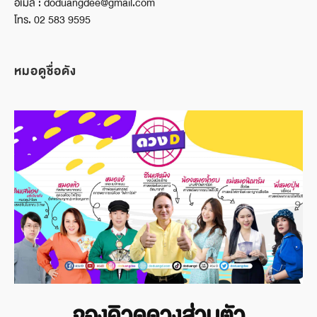
อีเมล์ : doduangdee@gmail.com
โทร. 02 583 9595
หมอดูชื่อดัง
จองคิวดูดวงส่วนตัว