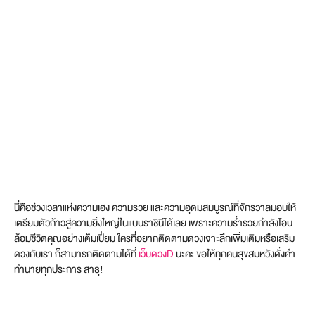
นี่คือช่วงเวลาแห่งความเฮง ความรวย และความอุดมสมบูรณ์ที่จักรวาลมอบให้
เตรียมตัวก้าวสู่ความยิ่งใหญ่ในแบบราชินีได้เลย เพราะความร่ำรวยกำลังโอบ
ล้อมชีวิตคุณอย่างเต็มเปี่ยม ใครที่อยากติดตามดวงเจาะลึกเพิ่มเติมหรือเสริม
ดวงกับเรา ก็สามารถติดตามได้ที่
เว็บดวงD
นะคะ ขอให้ทุกคนสุขสมหวังดั่งคำ
ทำนายทุกประการ สาธุ!