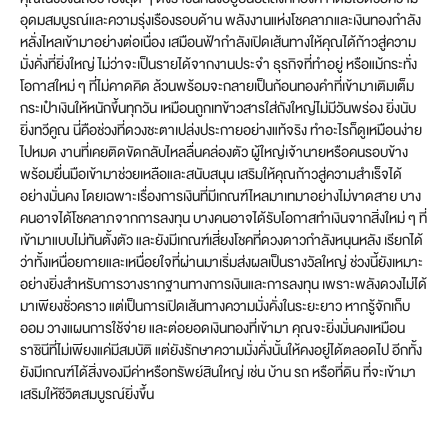
อุดมสมบูรณ์และความรุ่งเรืองรอบด้าน พลังงานแห่งโชคลาภและเงินทองกำลัง
หลั่งไหลเข้ามาอย่างต่อเนื่อง เสมือนฟ้ากำลังเปิดเส้นทางให้คุณได้ก้าวสู่ความ
มั่งคั่งที่ยิ่งใหญ่ ไม่ว่าจะเป็นรายได้จากงานประจำ ธุรกิจที่ทำอยู่ หรือแม้กระทั่ง
โอกาสใหม่ ๆ ที่ไม่คาดคิด ล้วนพร้อมจะกลายเป็นก้อนทองคำที่เข้ามาเติมเต็ม
กระเป๋าเงินให้หนักขึ้นทุกวัน เหมือนถูกเทข้าวสารใส่ถังใหญ่ไม่มีวันพร่อง ยิ่งนับ
ยิ่งทวีคูณ นี่คือช่วงที่ดวงชะตาเปล่งประกายอย่างแท้จริง ทำอะไรก็ดูเหมือนง่าย
ไปหมด งานที่เคยติดขัดกลับไหลลื่นคล่องตัว ผู้ใหญ่เจ้านายหรือคนรอบข้าง
พร้อมยื่นมือเข้ามาช่วยเหลือและสนับสนุน เสริมให้คุณก้าวสู่ความสำเร็จได้
อย่างมั่นคง โดยเฉพาะเรื่องการเงินที่มีเกณฑ์ไหลมาเทมาอย่างไม่ขาดสาย บาง
คนอาจได้โชคลาภจากการลงทุน บางคนอาจได้รับโอกาสทำเงินจากสิ่งใหม่ ๆ ที่
เข้ามาแบบไม่ทันตั้งตัว และยังมีเกณฑ์เสี่ยงโชคที่ดวงดาวกำลังหนุนหลัง เรียกได้
ว่าทั้งเหนื่อยกายและเหนื่อยใจที่ผ่านมาเริ่มส่งผลเป็นรางวัลใหญ่ ช่วงนี้ยังเหมาะ
อย่างยิ่งสำหรับการวางรากฐานทางการเงินและการลงทุน เพราะพลังดวงไม่ได้
มาเพียงชั่วคราว แต่เป็นการเปิดเส้นทางความมั่งคั่งในระยะยาว หากรู้จักเก็บ
ออม วางแผนการใช้จ่าย และต่อยอดเงินทองที่เข้ามา คุณจะยิ่งมั่นคงเหมือน
ราชินีที่ไม่เพียงแค่มีสมบัติ แต่ยังรักษาความมั่งคั่งนั้นให้คงอยู่ได้ตลอดไป อีกทั้ง
ยังมีเกณฑ์ได้สิ่งของมีค่าหรือทรัพย์สินใหญ่ เช่น บ้าน รถ หรือที่ดิน ที่จะเข้ามา
เสริมให้ชีวิตสมบูรณ์ยิ่งขึ้น