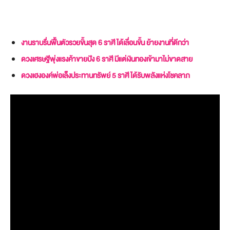
งานราบรื่นฟื้นตัวรวยขั้นสุด 6 ราศี ได้เลื่อนขั้น ย้ายงานที่ดีกว่า
ดวงเศรษฐีพุ่งแรงค้าขายปัง 6 ราศี มีแต่เงินทองเข้ามาไม่ขาดสาย
ดวงเฮงองค์พ่อเล็งประทานทรัพย์ 5 ราศี ได้รับพลังแห่งโชคลาภ