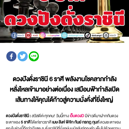
ดวงปังดั่งราชินี 6 ราศี พลังงานโชคลาภกำลัง
หลั่งไหลเข้ามาอย่างต่อเนื่อง เสมือนฟ้ากำลังเปิด
เส้นทางให้คุณได้ก้าวสู่ความมั่งคั่งที่ยิ่งใหญ่
ดวงปังดั่งราชินี :
สวัสดีค่ะทุกคน! วันนี้ทาง
เว็บดวงD
มีข่าวดีมาฝากกับดวง
ชะตาของ
5 ราศี
ได้แก่ชาวราศี
เมษ สิงห์ พิจิก กันย์ กรกฎ กุมภ์
ดวงชะตาของ
คุณในช่วงนี้ถือว่าปังสุด ๆ ดั่งราชินีที่นั่งอยู่บนบัลลังก์ทองคำ เต็มไปด้วยความ