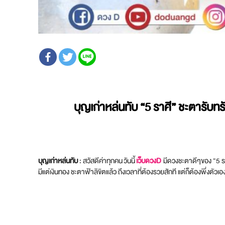
บุญเก่าหล่นทับ
“5 ราศี” ชะตารับทร
บุญเก่าหล่นทับ
: สวัสดีค่าทุกคน วันนี้
เว็บดวงD
มีดวงชะตาดีๆของ “5 ราศี
มีแต่เงินทอง ชะตาฟ้าลิขิตแล้ว ถึงเวลาที่ต้องรวยสักที แต่ก็ต้องพึ่งตัว