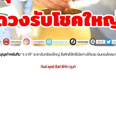
บุญเก่าหล่นทับ
“5 ราศี” ชะตารับทรัพย์ใหญ่ สิ่งศักดิ์สิทธิ์เปิดทางให้รวย เงินทองไหลม
กันย์ ตุลย์ สิงห์ พิจิก กุมภ์