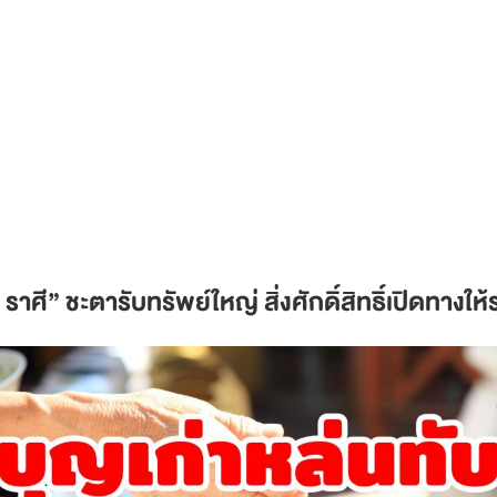
ราศี” ชะตารับทรัพย์ใหญ่ สิ่งศักดิ์สิทธิ์เปิดทางใ