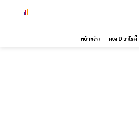
หน้าหลัก
ดวง D วาไรตี้