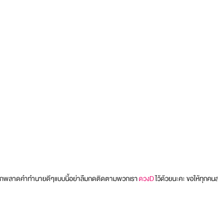
ม่อยากพลาดคำทำนายดีๆแบบนี้อย่าลืมกดติดตามพวกเรา
ดวงD
ไว้ด้วยนะคะ ขอให้ทุกคน