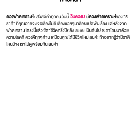
ดวงฟาดเคราะห์
: สวัสดีค่าทุกคน วันนี้
เว็บดวงD
มี
ดวงฟาดเคราะห์
ของ “5
ราศี” ที่คุณอาจจะเจอเรื่องไม่ดี เรื่องซวยๆมาร้อยแปดพันเรื่อง แต่หลังจาก
ฟาดเคราะห์ตรงนี้แล้ว ชัตาชีวิตครึ่งปีหลัง 2568 เป็นต้นไป จะถาโถมมาด้วย
ความโชคดี ดวงดีทุกๆด้าน เหมือนคุณได้มีชีวิตใหม่เลยค่ะ ถ้าอยากรู้ว่ามีราศี
ไหนบ้าง เราไปดูพร้อมกันเลยค่า