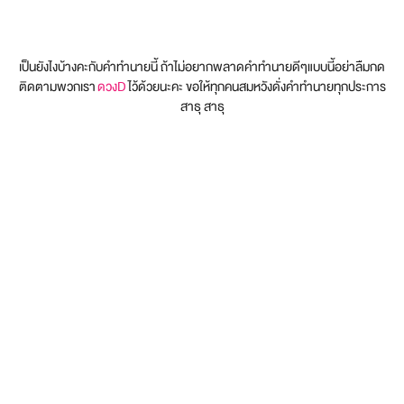
เป็นยังไงบ้างคะกับคำทำนายนี้ ถ้าไม่อยากพลาดคำทำนายดีๆแบบนี้อย่าลืมกด
ติดตามพวกเรา
ดวงD
ไว้ด้วยนะคะ ขอให้ทุกคนสมหวังดั่งคำทำนายทุกประการ
สาธุ สาธุ