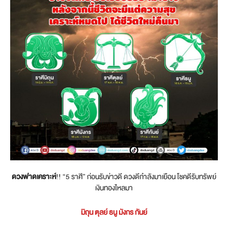
ดวงฟาดเคราะห์
!! “5 ราศี” ก่อนรับข่าวดี ดวงดีกำลังมาเยือน โชคดีรับทรัพย์
เงินทองไหลมา
มิถุน ตุลย์ ธนู มังกร กันย์