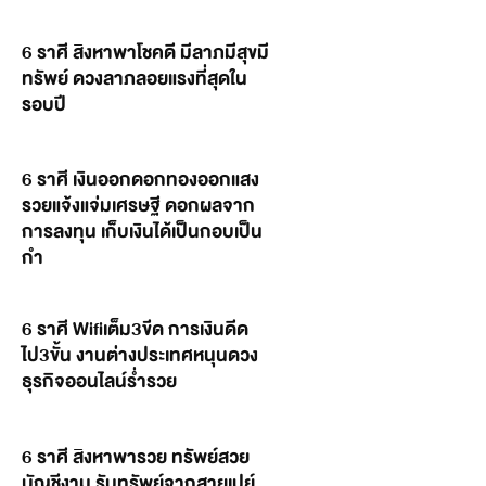
6 ราศี สิงหาพาโชคดี มีลาภมีสุขมี
ทรัพย์ ดวงลาภลอยแรงที่สุดใน
รอบปี
6 ราศี เงินออกดอกทองออกแสง
รวยแจ้งแจ่มเศรษฐี ดอกผลจาก
การลงทุน เก็บเงินได้เป็นกอบเป็น
กำ
6 ราศี Wifiเต็ม3ขีด การเงินดีด
ไป3ขั้น งานต่างประเทศหนุนดวง
ธุรกิจออนไลน์ร่ำรวย
6 ราศี สิงหาพารวย ทรัพย์สวย
บัญชีงาม รับทรัพย์จากสายเปย์