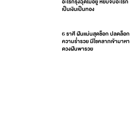
อะไรก็รุ่งฉุดไม่อยู่ หยิบจับอะไรก็
เป็นเงินเป็นทอง
6 ราศี ฝันแม่นสุดช็อก ปลดล็อก
ความร่ำรวย มีโชคลาภเข้ามาหา
ดวงฝันพารวย