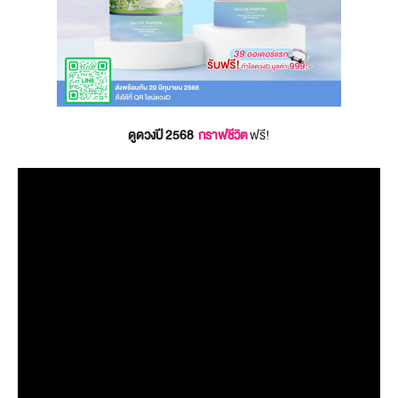
ดูดวงปี 2568
กราฟชีวิต
ฟรี!