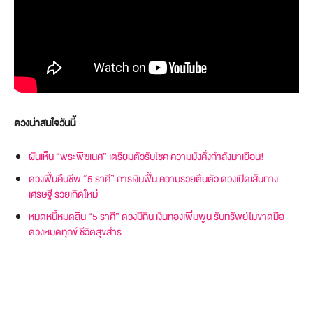
ดวงน่าสนใจวันนี้
ฝันเห็น “พระพิฆเนศ” เตรียมตัวรับโชค ความมั่งคั่งกำลังมาเยือน!
ดวงฟื้นคืนชีพ “5 ราศี” การเงินฟื้น ความรวยตื่นตัว ดวงเปิดเส้นทาง
เศรษฐี รวยเกิดใหม่
หมดหนี้หมดสิน “5 ราศี” ดวงมีกิน เงินทองเพิ่มพูน รับทรัพย์ไม่ขาดมือ
ดวงหมดทุกข์ ชีวิตสุขสำร