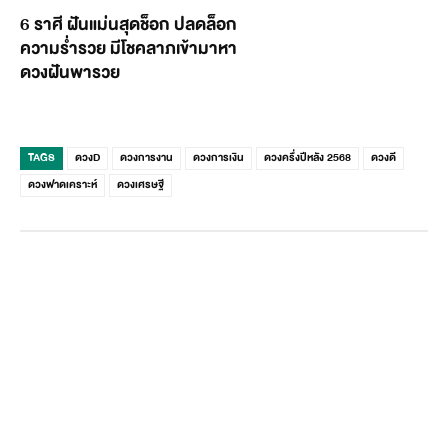
6 ราศี ฝันแม่นสุดช็อก ปลดล็อก
ความร่ำรวย มีโชคลาภเข้ามาหา
ดวงฝันพารวย
TAGS
ดวงD
ดวงการงาน
ดวงการเงิน
ดวงครึ่งปีหลัง 2568
ดวงดี
ดวงฟาดเคราะห์
ดวงเศรษฐี