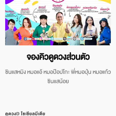
จองคิวดูดวงส่วนตัว
ซินแสหมิง หมอแอ้ หมอป๊อปโกะ พี่หมอปุ่น หมอแก้ว
ซินแสน้อย
ดูดวงD โซเชียลมีเดีย