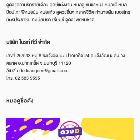
ดูดวงความรักรายเดือน ฤกษ์แต่งงาน หมอดู ซินแสหมิง หมอแอ้ หมอ
ป๊อปโกะ พี่หมอปุ่น หมอแก้ว ดูดวงอื่นๆ กราฟชีวิต ทำนายฝัน เบอร์โทร
บัตรประชาชน ทะเบียนรถ เซียมซี ดูดวงพรหมชาติ
บริษัท ไบรท์ ทีวี จำกัด
เลขที่ 25/533 หมู่ 6 ซ.แจ้งวัฒนะ-ปากเกร็ด 24 ถ.แจ้งวัฒนะ ต.บาง
ตลาด อ.ปากเกร็ด จ.นนทบุรี 11120
อีเมล์ : doduangdee@gmail.com
โทร. 02 583 9595
หมอดูชื่อดัง