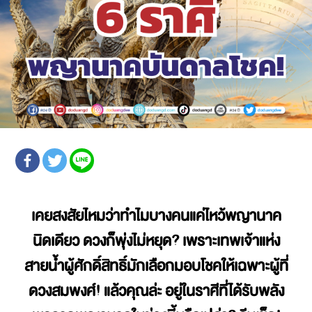
เคยสงสัยไหมว่าทำไมบางคนแค่ไหว้พญานาค
นิดเดียว ดวงก็พุ่งไม่หยุด? เพราะเทพเจ้าแห่ง
สายน้ำผู้ศักดิ์สิทธิ์มักเลือกมอบโชคให้เฉพาะผู้ที่
ดวงสมพงศ์! แล้วคุณล่ะ อยู่ในราศีที่ได้รับพลัง