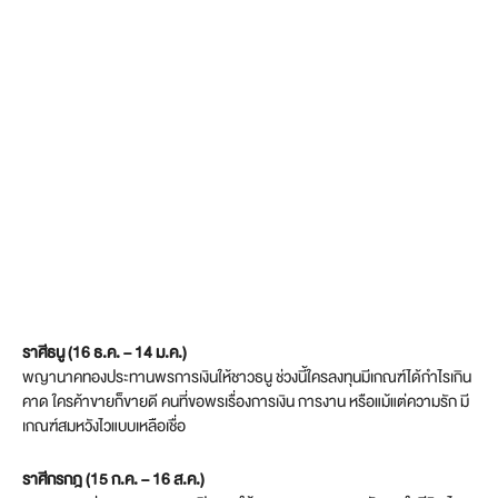
ราศีธนู (16 ธ.ค. – 14 ม.ค.)
พญานาคทองประทานพรการเงินให้ชาวธนู ช่วงนี้ใครลงทุนมีเกณฑ์ได้กำไรเกิน
คาด ใครค้าขายก็ขายดี คนที่ขอพรเรื่องการเงิน การงาน หรือแม้แต่ความรัก มี
เกณฑ์สมหวังไวแบบเหลือเชื่อ
ราศีกรกฎ (15 ก.ค. – 16 ส.ค.)