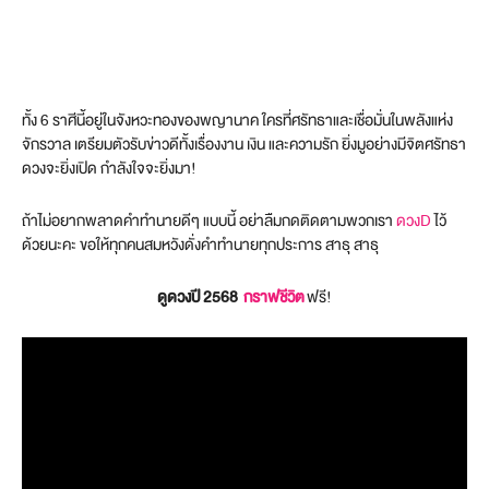
ทั้ง 6 ราศีนี้อยู่ในจังหวะทองของพญานาค ใครที่ศรัทธาและเชื่อมั่นในพลังแห่ง
จักรวาล เตรียมตัวรับข่าวดีทั้งเรื่องงาน เงิน และความรัก ยิ่งมูอย่างมีจิตศรัทธา
ดวงจะยิ่งเปิด กำลังใจจะยิ่งมา!
ถ้าไม่อยากพลาดคำทำนายดีๆ แบบนี้ อย่าลืมกดติดตามพวกเรา
ดวงD
ไว้
ด้วยนะคะ ขอให้ทุกคนสมหวังดั่งคำทำนายทุกประการ สาธุ สาธุ
ดูดวงปี 2568
กราฟชีวิต
ฟรี!