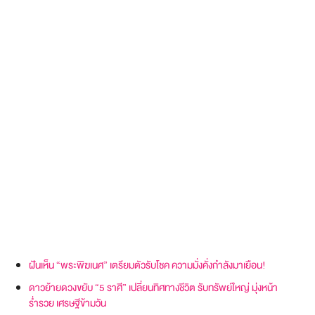
ฝันเห็น “พระพิฆเนศ” เตรียมตัวรับโชค ความมั่งคั่งกำลังมาเยือน!
ดาวย้ายดวงขยับ “5 ราศี” เปลี่ยนทิศทางชีวิต รับทรัพย์ใหญ่ มุ่งหน้า
ร่ำรวย เศรษฐีข้ามวัน