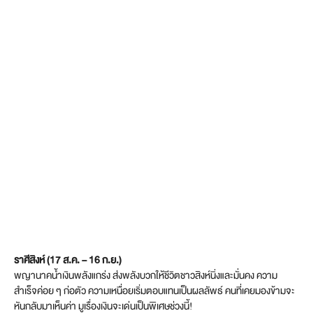
ราศีสิงห์ (17 ส.ค. – 16 ก.ย.)
พญานาคน้ำเงินพลังแกร่ง ส่งพลังบวกให้ชีวิตชาวสิงห์นิ่งและมั่นคง ความ
สำเร็จค่อย ๆ ก่อตัว ความเหนื่อยเริ่มตอบแทนเป็นผลลัพธ์ คนที่เคยมองข้ามจะ
หันกลับมาเห็นค่า มูเรื่องเงินจะเด่นเป็นพิเศษช่วงนี้!