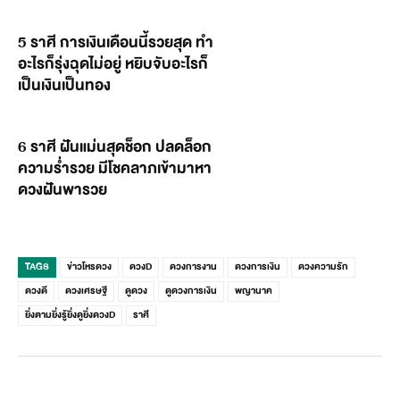
5 ราศี การเงินเดือนนี้รวยสุด ทำ
อะไรก็รุ่งฉุดไม่อยู่ หยิบจับอะไรก็
เป็นเงินเป็นทอง
6 ราศี ฝันแม่นสุดช็อก ปลดล็อก
ความร่ำรวย มีโชคลาภเข้ามาหา
ดวงฝันพารวย
TAGS
ข่าวโหรดวง
ดวงD
ดวงการงาน
ดวงการเงิน
ดวงความรัก
ดวงดี
ดวงเศรษฐี
ดูดวง
ดูดวงการเงิน
พญานาค
ยิ่งตามยิ่งรู้ยิ่งดูยิ่งดวงD
ราศี