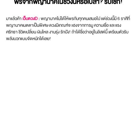
พรจากพญานาคในช่วงนี้หรือเปล่า? รีบเช็ก!
มาแล้วค้า
เว็บดวงD
: พญานาคไม่ได้ให้พรกับทุกคนเสมอไป แต่ช่วงนี้มี 6 ราศีที่
พญานาคเมตตาเป็นพิเศษ ดวงมีเกณฑ์จะเฮงจากการมู ความเชื่อ และแรง
ศรัทธา ชีวิตเปลี่ยน เงินไหล งานรุ่ง รักปัง! ถ้าได้ชื่อว่าอยู่ในลิสต์นี้ เตรียมตัวรับ
พลังบวกแบบจัดหนักได้เลย!