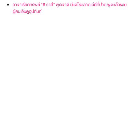
วาจาเรียกทรัพย์ “6 ราศี” พูดจาดี มีแต่โชคลาภ มีดีที่ปาก พูดแล้วรวย
ผู้คนเอ็นดูอุปถัมภ์