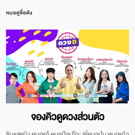
หมอดูชื่อดัง
จองคิวดูดวงส่วนตัว
ซินแสหมิง หมอแอ้ หมอป๊อปโกะ พี่หมอปุ่น หมอแก้ว