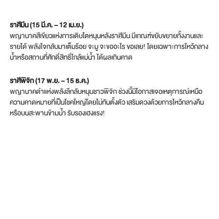
ราศีมีน (15 มี.ค. – 12 เม.ย.)
พญานาคสีเขียวแห่งการเติบโตหนุนหลังราศีมีน มีเกณฑ์ขยับขยายทั้งงานและ
รายได้ พลังใจกลับมาเต็มร้อย จะมู จะขออะไร ขอเลย! โดยเฉพาะการไหว้กลาง
น้ำหรือสถานที่ศักดิ์สิทธิ์ใกล้แม่น้ำ ได้ผลเกินคาด
ราศีพิจิก (17 พ.ย. – 15 ธ.ค.)
พญานาคดำแห่งพลังลึกลับหนุนชาวพิจิก ช่วงนี้มีโอกาสเจอเหตุการณ์เหนือ
ความคาดหมายที่เป็นโชคใหญ่โดยไม่ทันตั้งตัว เสริมดวงด้วยการไหว้กลางคืน
หรือบนสะพานข้ามน้ำ รับรองเฮงแรง!