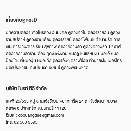
เกี่ยวกับดูดวงD
บทความดูดวง ข่าวโหรดวง วันมงคล ดูดวงทั่วไป ดูดวงรายวัน ดูดวง
รายสัปดาห์ ดูดวงรายเดือน ดูดวงรายปี ดูดวงไพ่ยิบซี ทำนายรัก การ
เงิน การงาน/การเรียน สุขภาพ ดูดวงความรัก ดูดวงความรัก 12 ราศี
ดูดวงความรักรายเดือน ฤกษ์แต่งงาน หมอดู ซินแสหมิง หมอแอ้ หมอ
ป๊อปโกะ พี่หมอปุ่น หมอแก้ว ดูดวงอื่นๆ กราฟชีวิต ทำนายฝัน เบอร์โทร
บัตรประชาชน ทะเบียนรถ เซียมซี ดูดวงพรหมชาติ
บริษัท ไบรท์ ทีวี จำกัด
เลขที่ 25/533 หมู่ 6 ซ.แจ้งวัฒนะ-ปากเกร็ด 24 ถ.แจ้งวัฒนะ ต.บาง
ตลาด อ.ปากเกร็ด จ.นนทบุรี 11120
อีเมล์ : doduangdee@gmail.com
โทร. 02 583 9595