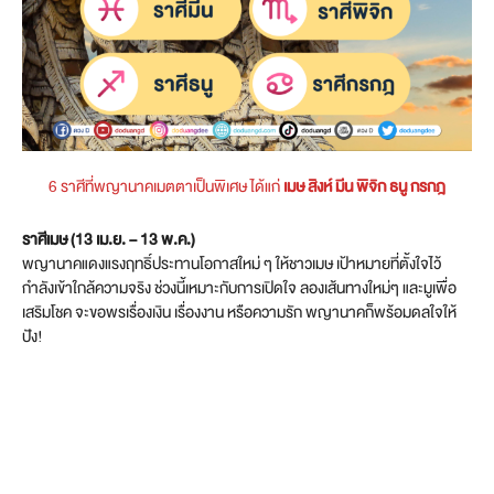
6 ราศีที่พญานาคเมตตาเป็นพิเศษ ได้แก่
เมษ สิงห์ มีน พิจิก ธนู กรกฎ
ราศีเมษ (13 เม.ย. – 13 พ.ค.)
พญานาคแดงแรงฤทธิ์ประทานโอกาสใหม่ ๆ ให้ชาวเมษ เป้าหมายที่ตั้งใจไว้
กำลังเข้าใกล้ความจริง ช่วงนี้เหมาะกับการเปิดใจ ลองเส้นทางใหม่ๆ และมูเพื่อ
เสริมโชค จะขอพรเรื่องเงิน เรื่องงาน หรือความรัก พญานาคก็พร้อมดลใจให้
ปัง!