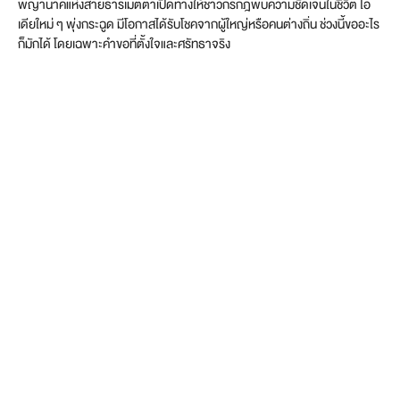
พญานาคแห่งสายธารเมตตาเปิดทางให้ชาวกรกฎพบความชัดเจนในชีวิต ไอ
เดียใหม่ ๆ พุ่งกระฉูด มีโอกาสได้รับโชคจากผู้ใหญ่หรือคนต่างถิ่น ช่วงนี้ขออะไร
ก็มักได้ โดยเฉพาะคำขอที่ตั้งใจและศรัทธาจริง