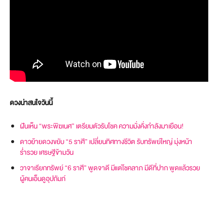
ดวงน่าสนใจวันนี้
ฝันเห็น “พระพิฆเนศ” เตรียมตัวรับโชค ความมั่งคั่งกำลังมาเยือน!
ดาวย้ายดวงขยับ “5 ราศี” เปลี่ยนทิศทางชีวิต รับทรัพย์ใหญ่ มุ่งหน้า
ร่ำรวย เศรษฐีข้ามวัน
วาจาเรียกทรัพย์ “6 ราศี” พูดจาดี มีแต่โชคลาภ มีดีที่ปาก พูดแล้วรวย
ผู้คนเอ็นดูอุปถัมภ์