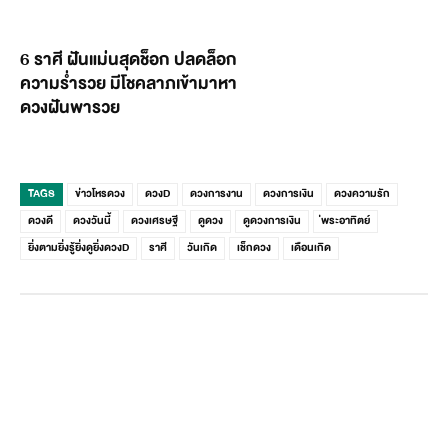
6 ราศี ฝันแม่นสุดช็อก ปลดล็อก
ความร่ำรวย มีโชคลาภเข้ามาหา
ดวงฝันพารวย
TAGS
ข่าวโหรดวง
ดวงD
ดวงการงาน
ดวงการเงิน
ดวงความรัก
ดวงดี
ดวงวันนี้
ดวงเศรษฐี
ดูดวง
ดูดวงการเงิน
่พระอาทิตย์
ยิ่งตามยิ่งรู้ยิ่งดูยิ่งดวงD
ราศี
วันเกิด
เช็กดวง
เดือนเกิด