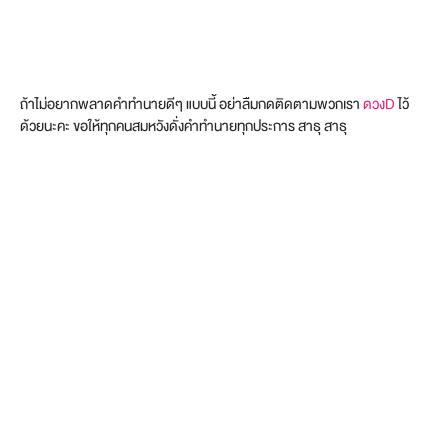
ถ้าไม่อยากพลาดคำทำนายดีๆ แบบนี้ อย่าลืมกดติดตามพวกเรา
ดวงD
ไว้
ด้วยนะคะ ขอให้ทุกคนสมหวังดั่งคำทำนายทุกประการ สาธุ สาธุ