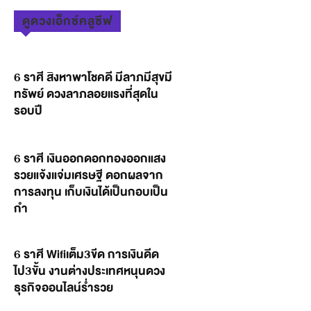
ดูดวงเอ็กซ์คลูซีฟ
6 ราศี สิงหาพาโชคดี มีลาภมีสุขมี
ทรัพย์ ดวงลาภลอยแรงที่สุดใน
รอบปี
6 ราศี เงินออกดอกทองออกแสง
รวยแจ้งแจ่มเศรษฐี ดอกผลจาก
การลงทุน เก็บเงินได้เป็นกอบเป็น
กำ
6 ราศี Wifiเต็ม3ขีด การเงินดีด
ไป3ขั้น งานต่างประเทศหนุนดวง
ธุรกิจออนไลน์ร่ำรวย