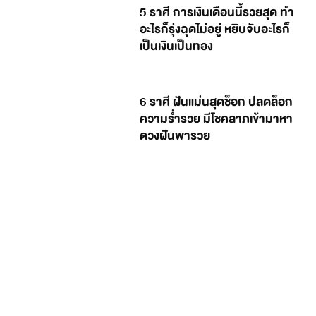
5 ราศี การเงินเดือนนี้รวยสุด ทำ
อะไรก็รุ่งฉุดไม่อยู่ หยิบจับอะไรก็
เป็นเงินเป็นทอง
6 ราศี ฝันแม่นสุดช็อก ปลดล็อก
ความร่ำรวย มีโชคลาภเข้ามาหา
ดวงฝันพารวย