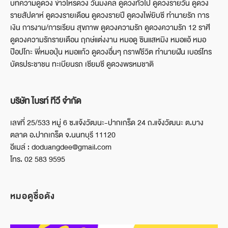
บทความดูดวง ข่าวโหรดวง วันมงคล ดูดวงทั่วไป ดูดวงรายวัน ดูดวง
รายสัปดาห์ ดูดวงรายเดือน ดูดวงรายปี ดูดวงไพ่ยิบซี ทำนายรัก การ
เงิน การงาน/การเรียน สุขภาพ ดูดวงความรัก ดูดวงความรัก 12 ราศี
ดูดวงความรักรายเดือน ฤกษ์แต่งงาน หมอดู ซินแสหมิง หมอแอ้ หมอ
ป๊อปโกะ พี่หมอปุ่น หมอแก้ว ดูดวงอื่นๆ กราฟชีวิต ทำนายฝัน เบอร์โทร
บัตรประชาชน ทะเบียนรถ เซียมซี ดูดวงพรหมชาติ
บริษัท ไบรท์ ทีวี จำกัด
เลขที่ 25/533 หมู่ 6 ซ.แจ้งวัฒนะ-ปากเกร็ด 24 ถ.แจ้งวัฒนะ ต.บาง
ตลาด อ.ปากเกร็ด จ.นนทบุรี 11120
อีเมล์ : doduangdee@gmail.com
โทร. 02 583 9595
หมอดูชื่อดัง