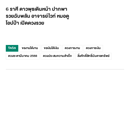
6 ราศี ดาวพุธเดินหน้า ปากพา
รวยฉับพลัน อาจารย์ไวท์ หมอดู
โอปป้า เปิดดวงรวย
TAGS
ของานได้งาน
ขอเงินได้เงิน
ดวงการงาน
ดวงการเงิน
ดวงชะตามีนาคม 2568
ดวงประสบความสำเร็จ
สิ่งศักดิ์สิทธิ์บันดาลทรัพย์