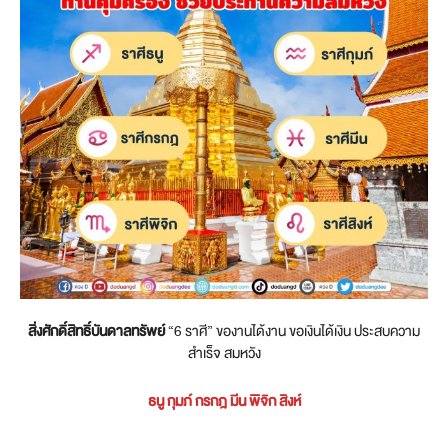
สิ่งศักดิ์สิทธิ์บันดาลทรัพย์
“6 ราศี” ของานได้งาน ขอเงินได้เงิน ประสบความ
สำเร็จ สมหวัง
ธนู กุมภ์ กรกฎ มีน พิจิก สิงห์