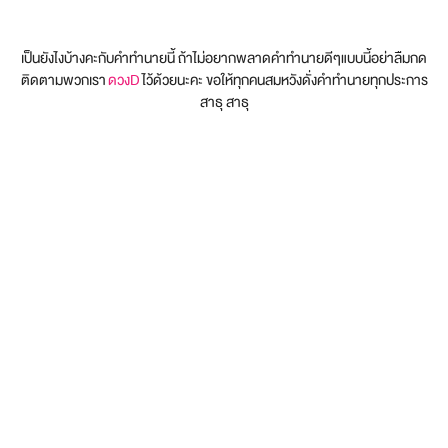
เป็นยังไงบ้างคะกับคำทำนายนี้ ถ้าไม่อยากพลาดคำทำนายดีๆแบบนี้อย่าลืมกด
ติดตามพวกเรา
ดวงD
ไว้ด้วยนะคะ ขอให้ทุกคนสมหวังดั่งคำทำนายทุกประการ
สาธุ สาธุ