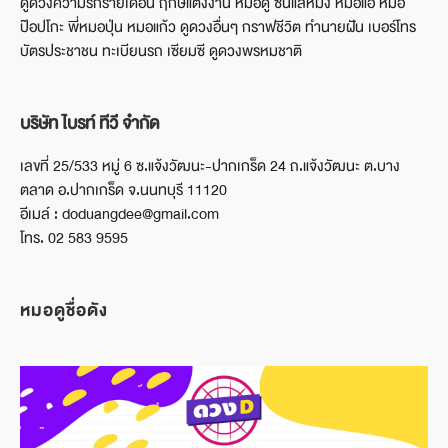
ดูดวงความรักรายเดือน ฤกษ์แต่งงาน หมอดู ซินแสหมิง หมอแอ้ หมอ
ป๊อปโกะ พี่หมอปุ่น หมอแก้ว ดูดวงอื่นๆ กราฟชีวิต ทำนายฝัน เบอร์โทร
บัตรประชาชน ทะเบียนรถ เซียมซี ดูดวงพรหมชาติ
บริษัท ไบรท์ ทีวี จำกัด
เลขที่ 25/533 หมู่ 6 ซ.แจ้งวัฒนะ-ปากเกร็ด 24 ถ.แจ้งวัฒนะ ต.บาง
ตลาด อ.ปากเกร็ด จ.นนทบุรี 11120
อีเมล์ : doduangdee@gmail.com
โทร. 02 583 9595
หมอดูชื่อดัง