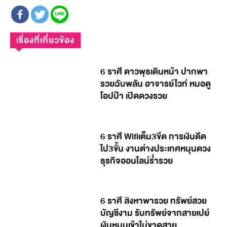
เรื่องที่เกี่ยวข้อง
6 ราศี ดาวพุธเดินหน้า ปากพา
รวยฉับพลัน อาจารย์ไวท์ หมอดู
โอปป้า เปิดดวงรวย
6 ราศี Wifiเต็ม3ขีด การเงินดีด
ไป3ขั้น งานต่างประเทศหนุนดวง
ธุรกิจออนไลน์ร่ำรวย
6 ราศี สิงหาพารวย ทรัพย์สวย
บัญชีงาม รับทรัพย์จากสายเปย์
เงินหมุนเข้าไม่ขาดสาย