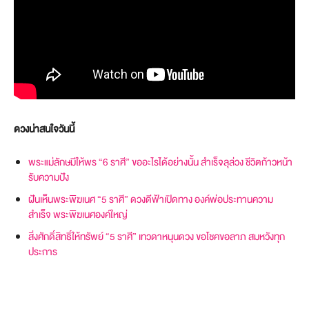
ดวงน่าสนใจวันนี้
พระแม่ลักษมีให้พร “6 ราศี” ขออะไรได้อย่างนั้น สำเร็จลุล่วง ชีวิตก้าวหน้า
รับความปัง
ฝันเห็นพระพิฆเนศ “5 ราศี” ดวงดีฟ้าเปิดทาง องค์พ่อประทานความ
สำเร็จ พระพิฆเนศองค์ใหญ่
สิ่งศักดิ์สิทธิ์ให้ทรัพย์ “5 ราศี” เทวดาหนุนดวง ขอโชคขอลาภ สมหวังทุก
ประการ