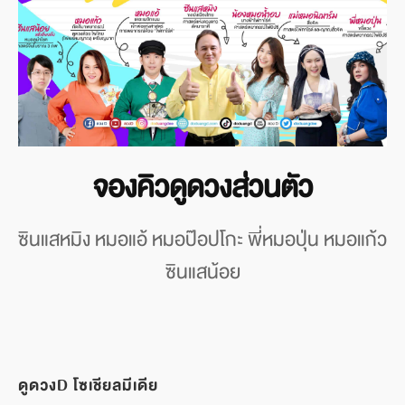
จองคิวดูดวงส่วนตัว
ซินแสหมิง หมอแอ้ หมอป๊อปโกะ พี่หมอปุ่น หมอแก้ว
ซินแสน้อย
ดูดวงD โซเชียลมีเดีย