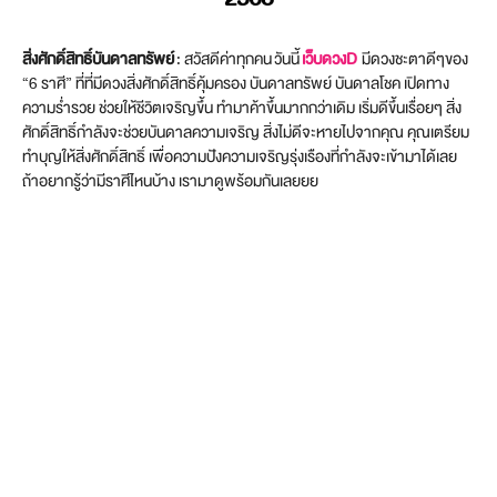
สิ่งศักดิ์สิทธิ์บันดาลทรัพย์
: สวัสดีค่าทุกคน วันนี้
เว็บดวงD
มีดวงชะตาดีๆของ
“6 ราศี” ที่ที่มีดวงสิ่งศักดิ์สิทธิ์คุ้มครอง บันดาลทรัพย์ บันดาลโชค เปิดทาง
ความร่ำรวย ช่วยให้ชีวิตเจริญขึ้น ทำมาค้าขึ้นมากกว่าเดิม เริ่มดีขึ้นเรื่อยๆ สิ่ง
ศักดิ์สิทธิ์กำลังจะช่วยบันดาลความเจริญ สิ่งไม่ดีจะหายไปจากคุณ คุณเตรียม
ทำบุญให้สิ่งศักดิ์สิทธิ์ เพื่อความปังความเจริญรุ่งเรืองที่กำลังจะเข้ามาได้เลย
ถ้าอยากรู้ว่ามีราศีไหนบ้าง เรามาดูพร้อมกันเลยยย