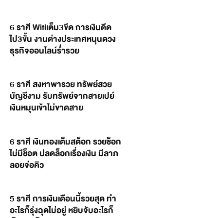
6 ราศี Wifiเต็ม3ขีด การเงินดีด
ไป3ขั้น งานต่างประเทศหนุนดวง
ธุรกิจออนไลน์ร่ำรวย
6 ราศี สิงหาพารวย ทรัพย์สวย
บัญชีงาม รับทรัพย์จากสายเปย์
เงินหมุนเข้าไม่ขาดสาย
6 ราศี เงินทองเต็มสต็อก รวยช็อก
ไม่มีช็อต ปลดล็อกเรื่องเงิน มีลาภ
ลอยจ่อคิว
5 ราศี การเงินเดือนนี้รวยสุด ทำ
อะไรก็รุ่งฉุดไม่อยู่ หยิบจับอะไรก็