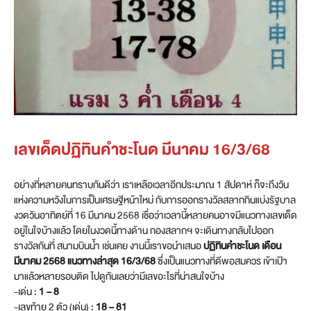
เลขเด็ดปฏิทินคำชะโนด มีนาคม 16/3/68
อย่างที่หลายคนทราบกันดีว่า เราเหลือเวลาอีกประมาณ 1 สัปดาห์ ก็จะถึงวัน
แห่งความหวังในการเป็นเศรษฐีหน้าใหม่ กับการออกรางวัลสลากกินแบ่งรัฐบาล
งวดวันอาทิตย์ที่ 16 มีนาคม 2568 เชื่อว่าเวลานี้หลายคนอาจมีแนวทางเลขเด็ด
อยู่ในใจบ้างแล้ว โดยในงวดนี้ทางด้าน กองสลากฯ จะเดินทางกลับไปออก
รางวัลกันที่ สนามบินน้ำ เช่นเคย งานนี้เราขอนำเสนอ
ปฏิทินคำชะโนด เดือน
มีนาคม 2568 แนวทางล่าสุด 16/3/68
ซึ่งเป็นแนวทางที่ดีพอสมควร เข้าเป้า
มาแล้วหลายรอบติด ไปดูกันเลยว่ามีเลขอะไรที่น่าสนใจบ้าง
-เด่น :
1 – 8
-เลขท้าย 2 ตัว (เด่น) :
18 – 81