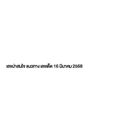
เลขน่าสนใจ แนวทาง เลขเด็ด 16 มีนาคม 2568