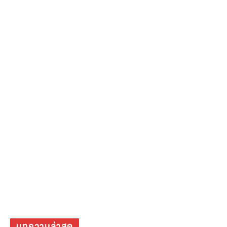
บทความล่าสุด