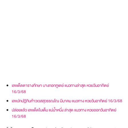
เลขเด็ดตารางทักษา บางกอกทูเดย์ แนวทางล่าสุด หวยวันอาทิตย์
16/3/68
เลขปกปฏิทินท้าวเวสสุวรรณโณ มีนาคม แนวทาง หวยวันอาทิตย์ 16/3/68
ปล่อยแล้ว เลขเด็ดใบเต็ม แม่น้ำหนึ่ง ล่าสุด แนวทาง หวยออกวันอาทิตย์
16/3/68