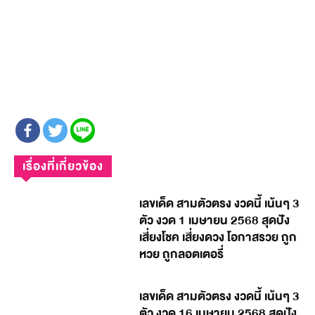
เรื่องที่เกี่ยวข้อง
เลขเด็ด สามตัวตรง งวดนี้ เน้นๆ 3
ตัว งวด 1 เมษายน 2568 สุดปัง
เสี่ยงโชค เสี่ยงดวง โอกาสรวย ถูก
หวย ถูกลอตเตอรี่
เลขเด็ด สามตัวตรง งวดนี้ เน้นๆ 3
ตัว งวด 16 เมษายน 2568 สุดปัง