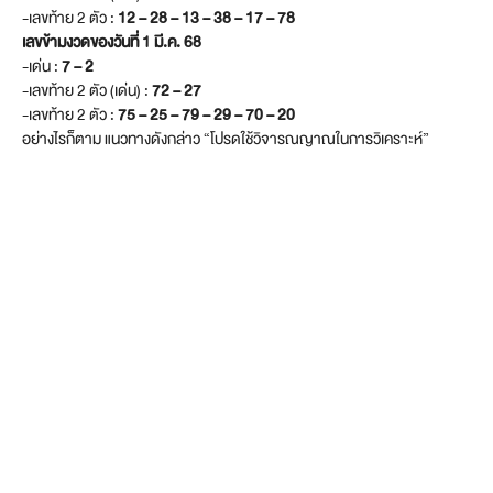
-เลขท้าย 2 ตัว :
12 – 28 – 13 – 38 – 17 – 78
เลขข้ามงวดของวันที่ 1 มี.ค. 68
-เด่น :
7 – 2
-เลขท้าย 2 ตัว (เด่น) :
72 – 27
-เลขท้าย 2 ตัว :
75 – 25 – 79 – 29 – 70 – 20
อย่างไรก็ตาม แนวทางดังกล่าว “โปรดใช้วิจารณญาณในการวิเคราะห์”