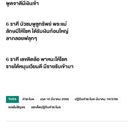
พูดจาดีมีเงินเข้า
6 ราศี บัวชมพูชูทรัพย์ พระแม่
ลักษมีให้โชค ได้รับเงินก้อนใหญ่
ลาภลอยฟลุกๆ
6 ราศี เลขติดล้อ พาหนะให้โชค
รายได้หมุนเวียนดี มีรายรับเข้ามา
TAGS
คำชะโนด
งวด 16 มีนาคม 2568
ปฏิทินคำชะโนด มีนาคม 16/3/68
หวยไม่สัญจร
เลขเด็ดปฏิทินคำชะโนด