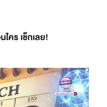
นใคร เช็กเลย!