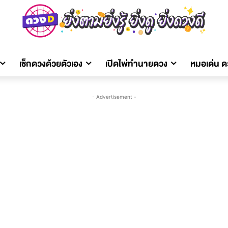
เช็กดวงด้วยตัวเอง
เปิดไพ่ทำนายดวง
หมอเด่น 
- Advertisement -