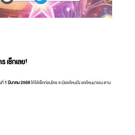
ร เช็กเลย!
ที่
1 มีนาคม 2568
ให้ได้เช็กก่อนใคร จะมีเลขไหนปัง เลขไหนมาแรง ตาม