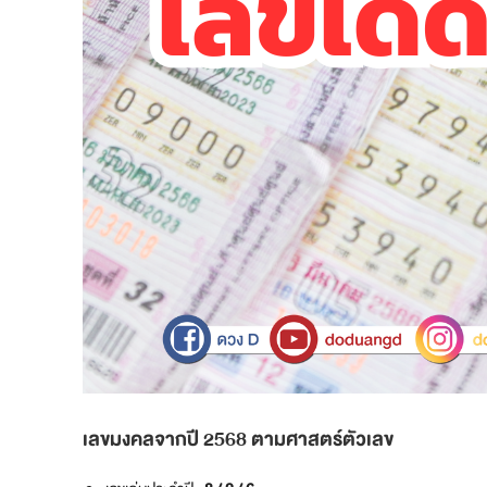
เลขมงคลจากปี 2568 ตามศาสตร์ตัวเลข