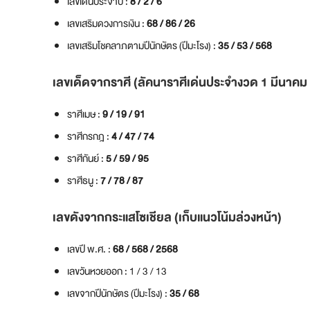
เลขเด่นประจำปี :
8 / 2 / 6
เลขเสริมดวงการเงิน :
68 / 86 / 26
เลขเสริมโชคลาภตามปีนักษัตร (ปีมะโรง) :
35 / 53 / 568
เลขเด็ดจากราศี (ลัคนาราศีเด่นประจำงวด 1 มีนาคม
ราศีเมษ :
9 / 19 / 91
ราศีกรกฎ :
4 / 47 / 74
ราศีกันย์ :
5 / 59 / 95
ราศีธนู :
7 / 78 / 87
เลขดังจากกระแสโซเชียล (เก็บแนวโน้มล่วงหน้า)
เลขปี พ.ศ. :
68 / 568 / 2568
เลขวันหวยออก : 1 / 3 / 13
เลขจากปีนักษัตร (ปีมะโรง) :
35 / 68