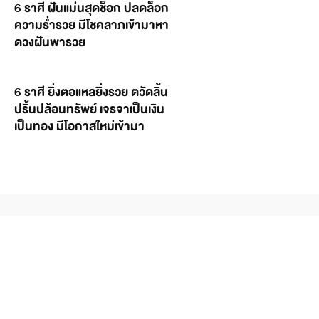
6 ราศี ฝันแม่นสุดช็อก ปลดล็อก
ความร่ำรวย มีโชคลาภเข้ามาหา
ดวงฝันพารวย
6 ราศี ยิ่งตอแหลยิ่งรวย ตวัดลิ้น
ปริ้นปล้อนทรัพย์ เจรจาเป็นเงิน
เป็นทอง มีโอกาสใหม่เข้ามา