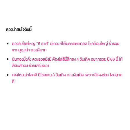
ดวงน่าสนใจวันนี้
ดวงรับโชคใหญ่ “5 ราศี” มีเกณฑ์ได้มรดกตกทอด โชคก้อนใหญ่ ร่ำรวย
จากบุญเก่า ดวงดีมาก
เงินทองมั่งคั่ง ดวงรวยมั่งมี ต้องใส่สีนี้สีทอง 4 วันเกิด อยากรวย ปี 68 นี้ ให้
สีเงินสีทอง ช่วยเสริมดวง
แดงไหน นำโชคดี มีโชคเด่น 3 วันเกิด ดวงเงินเปิด เพราะสีแดงช่วย โชคลาภ
ดี