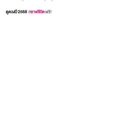
ดูดวงปี 256
8
กราฟชีวิต
ฟรี!