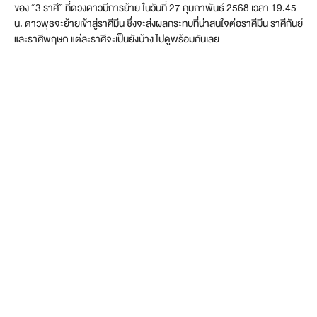
ของ “3 ราศี” ที่ดวงดาวมีการย้าย ในวันที่ 27 กุมภาพันธ์ 2568 เวลา 19.45
น. ดาวพุธจะย้ายเข้าสู่ราศีมีน ซึ่งจะส่งผลกระทบที่น่าสนใจต่อราศีมีน ราศีกันย์
และราศีพฤษภ แต่ละราศีจะเป็นยังบ้าง ไปดูพร้อมกันเลย