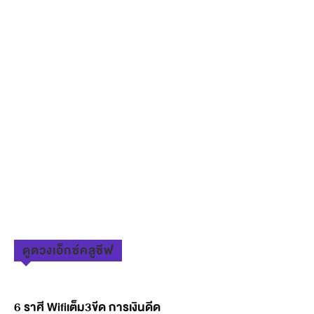
ดูดวงเอ็กซ์คลูซีฟ
6 ราศี Wifiเต็ม3ขีด การเงินดีด