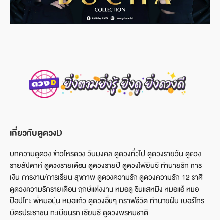
เกี่ยวกับดูดวงD
บทความดูดวง ข่าวโหรดวง วันมงคล ดูดวงทั่วไป ดูดวงรายวัน ดูดวง
รายสัปดาห์ ดูดวงรายเดือน ดูดวงรายปี ดูดวงไพ่ยิบซี ทำนายรัก การ
เงิน การงาน/การเรียน สุขภาพ ดูดวงความรัก ดูดวงความรัก 12 ราศี
ดูดวงความรักรายเดือน ฤกษ์แต่งงาน หมอดู ซินแสหมิง หมอแอ้ หมอ
ป๊อปโกะ พี่หมอปุ่น หมอแก้ว ดูดวงอื่นๆ กราฟชีวิต ทำนายฝัน เบอร์โทร
บัตรประชาชน ทะเบียนรถ เซียมซี ดูดวงพรหมชาติ