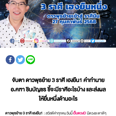
จับตา
ดาวพุธย้าย 3 ราศี เฮงยืน1
คำทำนาย
อ.คฑา ชินบัญชร ชี้จะมีราศีอะไรบ้าง และส่งผล
ให้ยื่นหนึ่งด้านอะไร
ดาวพุธย้าย 3 ราศี เฮงยืน1
: สวัสดีค่าทุกคน วันนี้
เว็บดวงD
มีดวงชะตาดีๆ