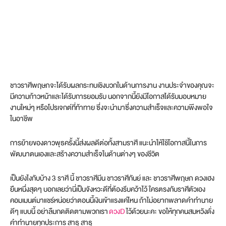
ชาวราศีพฤษภจะได้รับผลกระทบเชิงบวกในด้านการงาน งานประจำของคุณจะ
มีความก้าวหน้าและได้รับการยอมรับ นอกจากนี้ยังมีโอกาสได้รับมอบหมาย
งานใหม่ๆ หรือโปรเจกต์ที่ท้าทาย ซึ่งจะนำมาซึ่งความสำเร็จและความพึงพอใจ
ในอาชีพ​
การย้ายของดาวพุธครั้งนี้ส่งผลดีต่อทั้งสามราศี แนะนำให้ใช้โอกาสนี้ในการ
พัฒนาตนเองและสร้างความสำเร็จในด้านต่างๆ ของชีวิต
เป็นยังไงกับบ้าง 3 ราศี นี้ ชาวราศีมีน ชาวราศีกันย์ และ ชาวราศีพฤษภ ดวงเฮง
ยืนหนึ่งสุดๆ บอกเลยว่านี่เป็นจังหวะดีที่ต้องรีบคว้าไว้ ใครตรงกับราศีตัวเอง
คอมเมนต์มาแชร์หน่อยว่าตอนนี้เงินเข้าแรงแค่ไหน ถ้าไม่อยากพลาดคำทำนาย
ดีๆ แบบนี้ อย่าลืมกดติดตามพวกเรา
ดวงD
ไว้ด้วยนะคะ ขอให้ทุกคนสมหวังดั่ง
คำทำนายทุกประการ สาธุ สาธุ