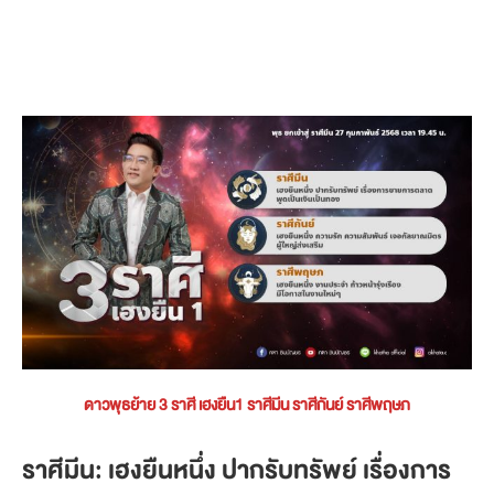
ดาวพุธย้าย 3 ราศี เฮงยืน1 ราศีมีน ราศีกันย์ ราศีพฤษภ
ราศีมีน: เฮงยืนหนึ่ง ปากรับทรัพย์ เรื่องการ