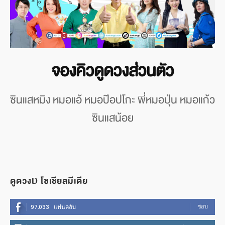
จองคิวดูดวงส่วนตัว
ซินแสหมิง หมอแอ้ หมอป๊อปโกะ พี่หมอปุ่น หมอแก้ว
ซินแสน้อย
ดูดวงD โซเชียลมีเดีย
ชอบ
97,033
แฟนคลับ