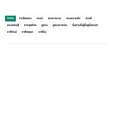
TAGS
ข่าวโหรดวง
ดวงD
ดวงการงาน
ดวงความรัก
ดวงดี
ดวงเศรษฐี
ดาวพุธย้าย
ดูดวง
ดูดวงการเงิน
ยิ่งตามยิ่งรู้ยิ่งดูยิ่งดวงD
ราศีกันย์
ราศีพฤษภ
ราศีมีน