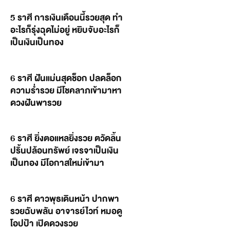
5 ราศี การเงินเดือนนี้รวยสุด ทำ
อะไรก็รุ่งฉุดไม่อยู่ หยิบจับอะไรก็
เป็นเงินเป็นทอง
6 ราศี ฝันแม่นสุดช็อก ปลดล็อก
ความร่ำรวย มีโชคลาภเข้ามาหา
ดวงฝันพารวย
6 ราศี ยิ่งตอแหลยิ่งรวย ตวัดลิ้น
ปริ้นปล้อนทรัพย์ เจรจาเป็นเงิน
เป็นทอง มีโอกาสใหม่เข้ามา
6 ราศี ดาวพุธเดินหน้า ปากพา
รวยฉับพลัน อาจารย์ไวท์ หมอดู
โอปป้า เปิดดวงรวย