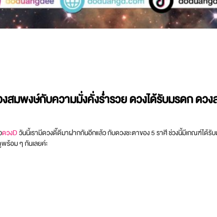
งสมพงษ์กับความมั่งคั่งร่ำรวย ดวงได้รับมรดก ดวง
ว
ดวงD
วันนี้เรามีดวงดี๊ดีมาฝากกันอีกแล้ว กับดวงชะตาของ 5 ราศี ช่วงนี้มีเกณฑ์ได้
ดูพร้อม ๆ กันเลยค่ะ