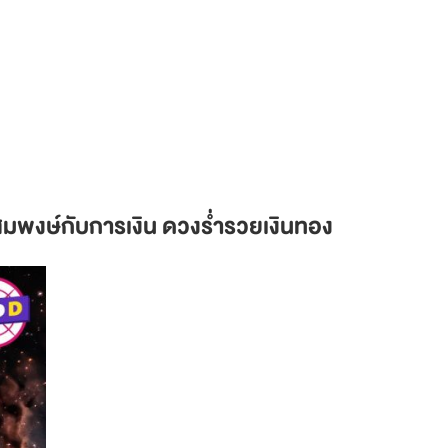
มพงษ์กับการเงิน ดวงร่ำรวยเงินทอง