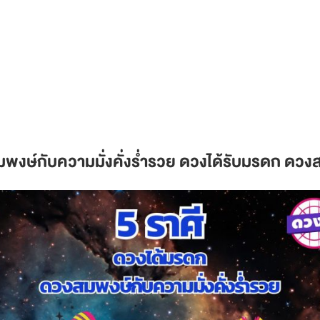
พงษ์กับความมั่งคั่งร่ำรวย ดวงได้รับมรดก ดวงส