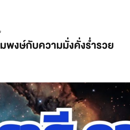
ย
พงษ์กับความมั่งคั่งร่ำรวย