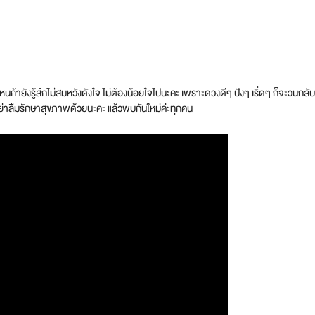
ไหนถ้ายังรู้สึกไม่สมหวังดังใจ ไม่ต้องน้อยใจไปนะคะ เพราะดวงดีๆ ปังๆ เริ่ดๆ ก็จะวน
ะอย่าลืมรักษาสุขภาพด้วยนะคะ แล้วพบกันใหม่ค่ะทุกคน