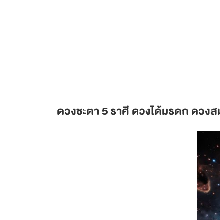
ดวงชะตา 5 ราศี ดวงได้มรดก ดวงสม