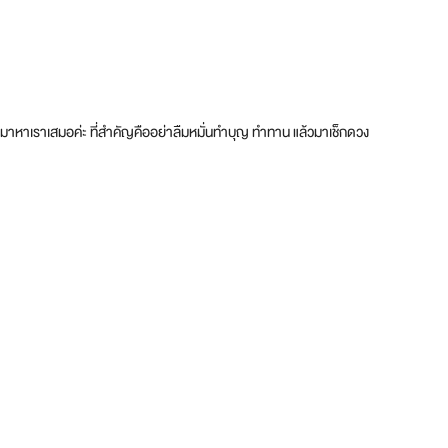
กลับมาหาเราเสมอค่ะ ที่สำคัญคืออย่าลืมหมั่นทำบุญ ทำทาน แล้วมาเช็กดวง