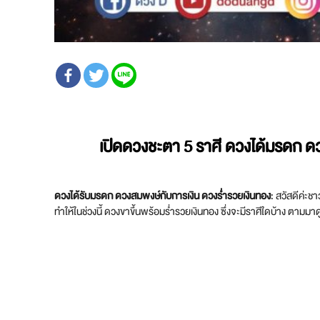
เปิดดวงชะตา 5 ราศี ดวงได้มรดก ดว
ดวงได้รับมรดก ดวงสมพงษ์กับการเงิน ดวงร่ำรวยเงินทอง
: สวัสดีค่ะชา
ทำให้ในช่วงนี้ ดวงขาขึ้นพร้อมร่ำรวยเงินทอง ซึ่งจะมีราศีใดบ้าง ตามมา