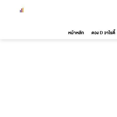
หน้าหลัก
ดวง D วาไรตี้