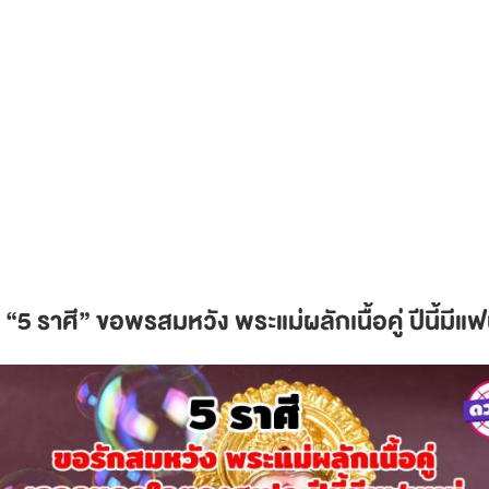
“5 ราศี” ขอพรสมหวัง พระแม่ผลักเนื้อคู่ ปีนี้มี