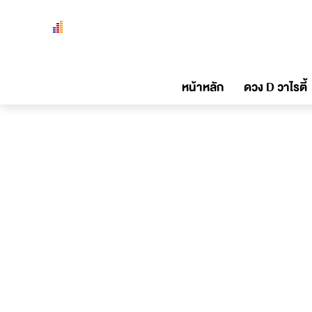
หน้าหลัก
ดวง D วาไรตี้