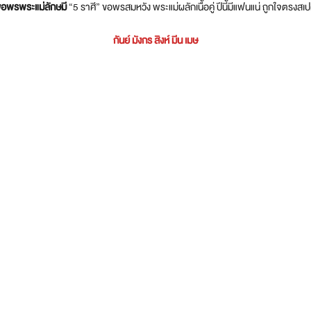
อพรพระแม่ลักษมี
“5 ราศี” ขอพรสมหวัง พระแม่ผลักเนื้อคู่ ปีนี้มีแฟนแน่ ถูกใจตรงสเ
กันย์ มังกร สิงห์ มีน เมษ