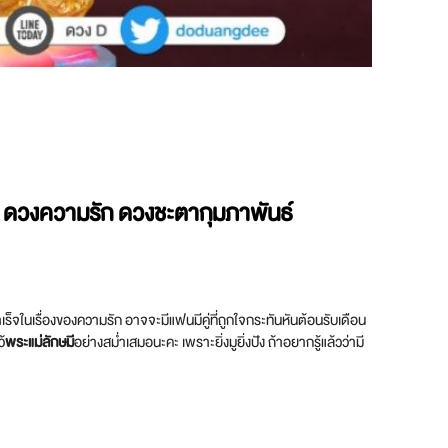
ปค ดวงความรัก
ดวงชะตากุมภาพันธ์
ร็จในเรื่องของความรัก อาจจะมีแฟนมีคู่ที่ถูกใจกระทันหันต้อนรับเดือน
้
พระแม่ลักษมี
อย่างสม่ำเสมอนะคะ เพราะยิ่งมูยิ่งปัง ถ้าอยากรู้แล้วว่ามี