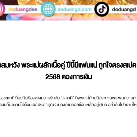
มหวัง พระแม่ผลักเนื้อคู่ ปีนี้มีแฟนแน่ ถูกใจตรงสเ
2568
ดวงการเงิน
วงชะตาที่เกี่ยวกับเรื่องของความรักกับ “5 ราศี” ที่พระแม่ลักษมีประทานพร พบความสำเ
การเงินก็ปังตามไปด้วย ดวงชะตาคุณจะมีองค์แม่คอยช่วยเหลืออยู่เสมอ อย่าลืมไปกราบไหว