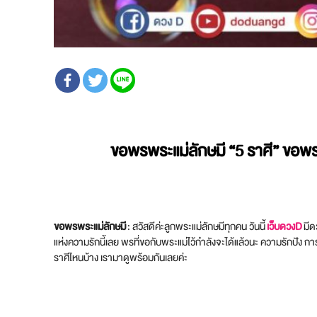
ขอพรพระแม่ลักษมี
“5 ราศี” ขอพรส
ขอพรพระแม่ลักษมี
: สวัสดีค่ะลูกพระแม่ลักษมีทุกคน วันนี้
เว็บดวงD
มีด
แห่งความรักนี้เลย พรที่ขอกับพระแม่ไว้กำลังจะได้แล้วนะ ความรักปัง 
ราศีไหนบ้าง เรามาดูพร้อมกันเลยค่ะ