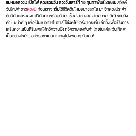
แม่หมอดวงD เปิดไพ่ ดวงรวยวัน ดวงวันเสาร์ที่ 15 กุมภาพันธ์ 2568:
สวัสดี
วันใหม่ค่ะชาว
ดวงD
ก่อนเราจะเริ่มใช้ชีวิตวันใหม่อย่างสดใส มาเช็กดวงประจำ
วันนี้กับแม่หมอดวงDกันค่ะ พร้อมกับมาเช็กสีเสื้อมงคล สีเสื้อกาลากิณี รวมถึง
คำแนะนำดี ๆ เพื่อเป็นแนวทางในการใช้ชีวิตให้ชัวร์มากยิ่งขึ้น อีกทั้งเพื่อเป็นการ
เสริมความเป็นสิริมงคลให้ทวีความปัง ทวีความเฮงกันค่ะ โดยในแต่ละวันเกิดจะ
เป็นอย่างไรบ้าง อย่ารอช้าเลยค่ะ มาดูไปพร้อมๆ กันเลย!