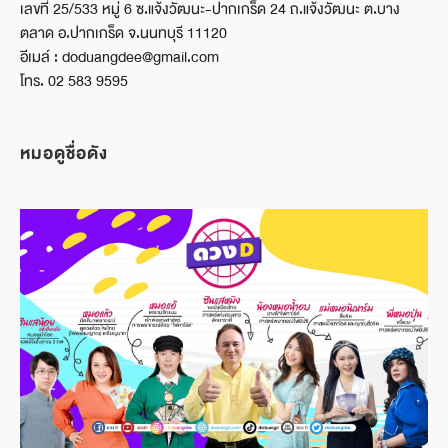
เลขที่ 25/533 หมู่ 6 ซ.แจ้งวัฒนะ-ปากเกร็ด 24 ถ.แจ้งวัฒนะ ต.บาง
ตลาด อ.ปากเกร็ด จ.นนทบุรี 11120
อีเมล์ : doduangdee@gmail.com
โทร. 02 583 9595
หมอดูชื่อดัง