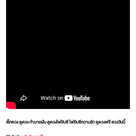
เช็กดวง ดูดวง ทำนายฝัน ดูดวงไพ่ยิบซี ไพ่ยิบซีความรัก ดูดวงฟรี ดวงวันนี้