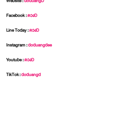
Website :
doduangD
Facebook :
ดวงD
Line Today :
ดวงD
Instagram :
doduangdee
Youtube :
ดวงD
TikTok
:
doduangd