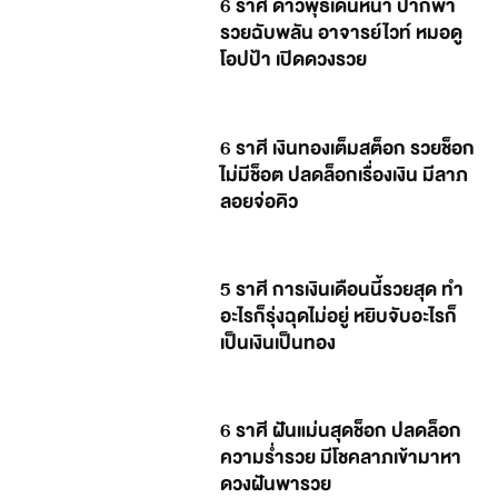
6 ราศี ดาวพุธเดินหน้า ปากพา
รวยฉับพลัน อาจารย์ไวท์ หมอดู
โอปป้า เปิดดวงรวย
6 ราศี เงินทองเต็มสต็อก รวยช็อก
ไม่มีช็อต ปลดล็อกเรื่องเงิน มีลาภ
ลอยจ่อคิว
5 ราศี การเงินเดือนนี้รวยสุด ทำ
อะไรก็รุ่งฉุดไม่อยู่ หยิบจับอะไรก็
เป็นเงินเป็นทอง
6 ราศี ฝันแม่นสุดช็อก ปลดล็อก
ความร่ำรวย มีโชคลาภเข้ามาหา
ดวงฝันพารวย