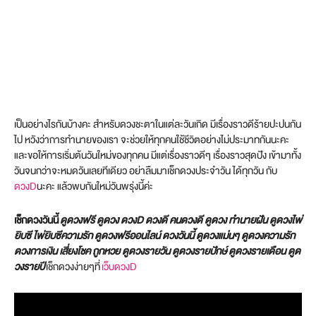
เป็นอย่างไรกันบ้างคะ สำหรับดวงชะตาในแต่ละวันเกิด มีเรื่องราวดีร้ายปะปนกัน
ไป หวังว่าการทำนายของเรา จะช่วยให้ทุกคนใช้ชีวิตอย่างไม่ประมาทกันนะคะ
และขอให้การเริ่มต้นวันใหม่ของทุกคน มีแต่เรื่องราวดีๆ เรื่องราวสุดปัง เข้ามาทั้ง
วันจนกว่าจะหมดวันเลยทีเดียว อย่าลืมมาเช็กดวงประจำวัน ได้ทุกวัน กับ
ดวงD
นะคะ แล้วพบกันใหม่วันพรุ่งนี้ค่ะ
เช็กดวงวันนี้
ดูดวงฟรี ดูดวง ดวงD ดวงดี คนดวงดี ดูดวง ทำนายฝัน ดูดวงไพ่
ยิบซี ไพ่ยิบซีความรัก ดูดวงฟรีออนไลน์ ดวงวันนี้ ดูดวงแม่นๆ ดูดวงความรัก
ดวงการเงิน เสี่ยงโชค ถูกหวย ดูดวงรายวัน ดูดวงรายปักษ์ ดูดวงรายเดือน ดูด
วงรายปี
เช็กดวงง่ายๆที่
เว็บดวงD