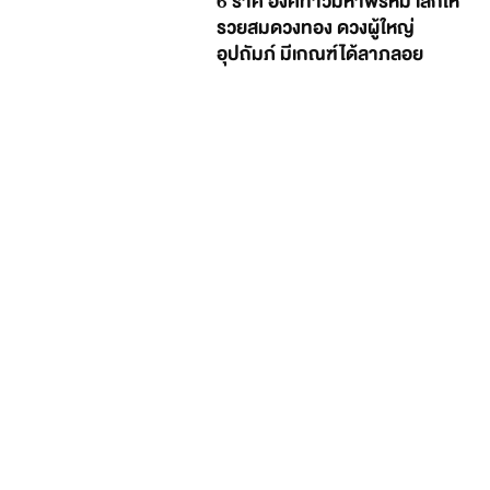
6 ราศี องค์ท้าวมหาพรหม เสกให้
รวยสมดวงทอง ดวงผู้ใหญ่
อุปถัมภ์ มีเกณฑ์ได้ลาภลอย