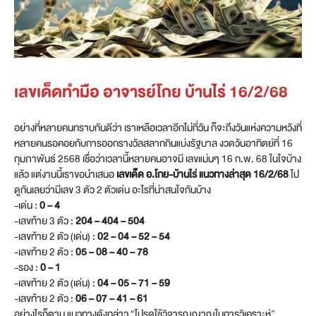
เลขเด็ดทำมือ อาจารย์โกย บ้านไร่ 16/2/68
อย่างที่หลายคนทราบกันดีว่า เราเหลือเวลาอีกไม่กี่วัน ก็จะถึงวันแห่งความหวังที่
หลายคนรอคอยกับการออกรางวัลสลากกินแบ่งรัฐบาล งวดวันอาทิตย์ที่ 16
กุมภาพันธ์ 2568 เชื่อว่าเวลานี้หลายคนอาจมี เลขแม่นๆ 16 ก.พ. 68 ในใจบ้าง
แล้ว แต่งานนี้เราขอนำเสนอ
เลขเด็ด อ.โกย-บ้านไร่ แนวทางล่าสุด 16/2/68
ไป
ดูกันเลยว่ามีเลข 3 ตัว 2 ตัวเด่น อะไรที่น่าสนใจกันบ้าง
-เด่น :
0 – 4
-เลขท้าย 3 ตัว :
204 – 404 – 504
-เลขท้าย 2 ตัว (เด่น) :
02 – 04 – 52 – 54
-เลขท้าย 2 ตัว :
05 – 08 – 40 – 78
-รอง :
0 – 1
-เลขท้าย 2 ตัว (เด่น) :
04 – 05 – 71 – 59
-เลขท้าย 2 ตัว :
06 – 07 – 41 – 61
อย่างไรก็ตาม แนวทางดังกล่าว “โปรดใช้วิจารณญาณในการวิเคราะห์”