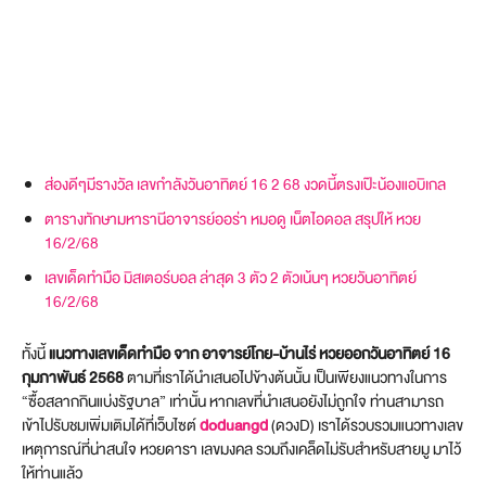
ส่องดีๆมีรางวัล เลขกำลังวันอาทิตย์ 16 2 68 งวดนี้ตรงเป๊ะน้องแอบิเกล
ตารางทักษามหารานีอาจารย์ออร่า หมอดู เน็ตไอดอล สรุปให้ หวย
16/2/68
เลขเด็ดทำมือ มิสเตอร์บอล ล่าสุด 3 ตัว 2 ตัวเน้นๆ หวยวันอาทิตย์
16/2/68
ทั้งนี้
แนวทางเลขเด็ดทำมือ จาก อาจารย์โกย-บ้านไร่ หวยออกวันอาทิตย์ 16
กุมภาพันธ์ 2568
ตามที่เราได้นำเสนอไปข้างต้นนั้น เป็นเพียงแนวทางในการ
“ซื้อสลากกินแบ่งรัฐบาล” เท่านั้น หากเลขที่นำเสนอยังไม่ถูกใจ ท่านสามารถ
เข้าไปรับชมเพิ่มเติมได้ที่เว็บไซต์
doduangd
(ดวงD) เราได้รวบรวมแนวทางเลข
เหตุการณ์ที่น่าสนใจ หวยดารา เลขมงคล รวมถึงเคล็ดไม่รับสำหรับสายมู มาไว้
ให้ท่านแล้ว