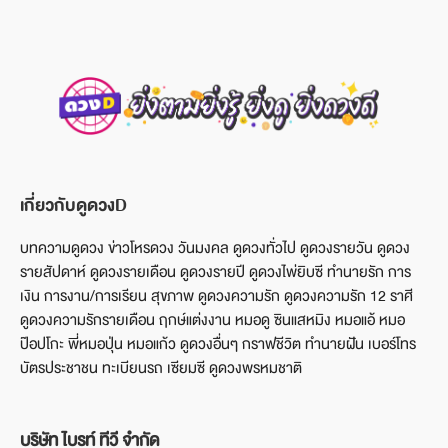
เกี่ยวกับดูดวงD
บทความดูดวง ข่าวโหรดวง วันมงคล ดูดวงทั่วไป ดูดวงรายวัน ดูดวง
รายสัปดาห์ ดูดวงรายเดือน ดูดวงรายปี ดูดวงไพ่ยิบซี ทำนายรัก การ
เงิน การงาน/การเรียน สุขภาพ ดูดวงความรัก ดูดวงความรัก 12 ราศี
ดูดวงความรักรายเดือน ฤกษ์แต่งงาน หมอดู ซินแสหมิง หมอแอ้ หมอ
ป๊อปโกะ พี่หมอปุ่น หมอแก้ว ดูดวงอื่นๆ กราฟชีวิต ทำนายฝัน เบอร์โทร
บัตรประชาชน ทะเบียนรถ เซียมซี ดูดวงพรหมชาติ
บริษัท ไบรท์ ทีวี จำกัด