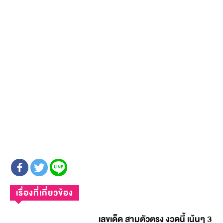
เรื่องที่เกี่ยวข้อง
เลขเด็ด สามตัวตรง งวดนี้ เน้นๆ 3