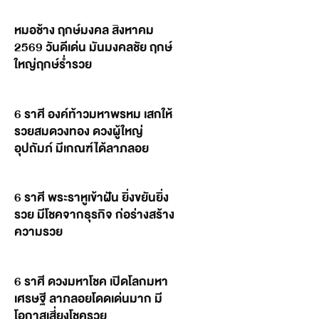
หมอช้าง ฤกษ์มงคล สิงหาคม
2569 วันดีเด่น มันมงคลชัย ฤกษ์
ใหญ่ฤกษ์ร่ำรวย
6 ราศี องค์ท้าวมหาพรหม เสกให้
รวยสมดวงทอง ดวงผู้ใหญ่
อุปถัมภ์ มีเกณฑ์ได้ลาภลอย
6 ราศี พระราหูเข้าฝัน ยิ่งขยันยิ่ง
รวย มีโชคจากธุรกิจ ก่อร่างสร้าง
ความรวย
6 ราศี ดวงมหาโชค เปิดโลกมหา
เศรษฐี ลาภลอยโดดเด่นมาก มี
โอกาสเสี่ยงโชครวย