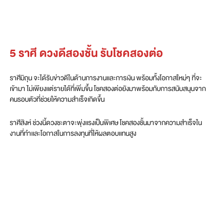
5 ราศี ดวงดีสองชั้น รับโชคสองต่อ
ราศีมิถุน จะได้รับข่าวดีในด้านการงานเเละการเงิน พร้อมทั้งโอกาสใหม่ๆ ที่จะ
เข้ามา ไม่เพียงเเต่รายได้ที่เพิ่มขึ้น โชคสองต่อยังมาพร้อมกับการสนับสนุนจาก
คนรอบตัวที่ช่วยให้ความสำเร็จเกิดขึ้น
ราศีสิงห์ ช่วงนี้ดวงชะตาจะพุ่งเเรงเป็นพิเศษ โชคสองชั้นมาจากความสำเร็จใน
งานที่ทำเเละโอกาสในการลงทุนที่ให้ผลตอบเเทนสูง