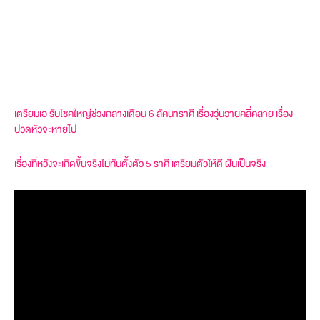
เตรียมเฮ รับโชคใหญ่ช่วงกลางเดือน 6 ลัคนาราศี เรื่องวุ่นวายคลี่คลาย เรื่อง
ปวดหัวจะหายไป
เรื่องที่หวังจะเกิดขึ้นจริงไม่ทันตั้งตัว 5 ราศี เตรียมตัวให้ดี ฝันเป็นจริง