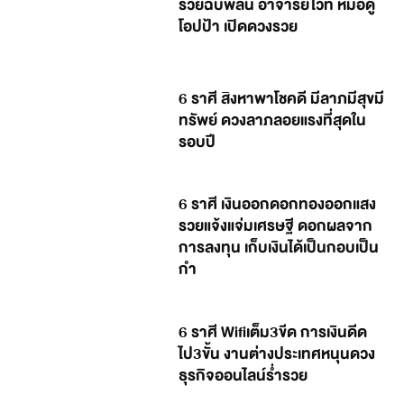
รวยฉับพลัน อาจารย์ไวท์ หมอดู
โอปป้า เปิดดวงรวย
6 ราศี สิงหาพาโชคดี มีลาภมีสุขมี
ทรัพย์ ดวงลาภลอยแรงที่สุดใน
รอบปี
6 ราศี เงินออกดอกทองออกแสง
รวยแจ้งแจ่มเศรษฐี ดอกผลจาก
การลงทุน เก็บเงินได้เป็นกอบเป็น
กำ
6 ราศี Wifiเต็ม3ขีด การเงินดีด
ไป3ขั้น งานต่างประเทศหนุนดวง
ธุรกิจออนไลน์ร่ำรวย