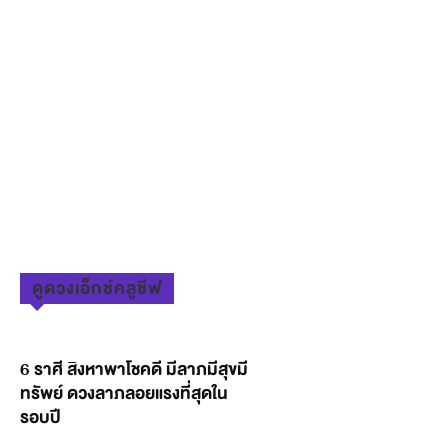
ดูดวงเอ็กซ์คลูซีฟ
6 ราศี สิงหาพาโชคดี มีลาภมีสุขมี
ทรัพย์ ดวงลาภลอยแรงที่สุดใน
รอบปี