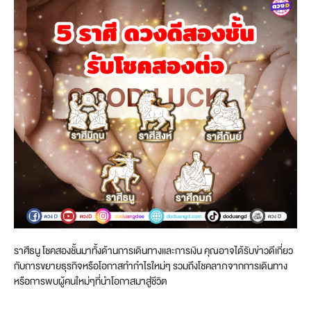
ราศีธนู โชคสองชั้นมาทั้งด้านการเดินทางเเละการเงิน คุณอาจได้รับข่าวดีเกี่ยว
กับการขยายธุรกิจหรือโอกาสทำกำไรใหม่ๆ รวมถึงโชคลาภจากการเดินทาง
หรือการพบผู้คนใหม่ๆที่นำโอกาสมาสู่ชีวิต