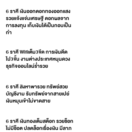
6 ราศี เงินออกดอกทองออกแสง
รวยแจ้งแจ่มเศรษฐี ดอกผลจาก
การลงทุน เก็บเงินได้เป็นกอบเป็น
กำ
6 ราศี Wifiเต็ม3ขีด การเงินดีด
ไป3ขั้น งานต่างประเทศหนุนดวง
ธุรกิจออนไลน์ร่ำรวย
6 ราศี สิงหาพารวย ทรัพย์สวย
บัญชีงาม รับทรัพย์จากสายเปย์
เงินหมุนเข้าไม่ขาดสาย
6 ราศี เงินทองเต็มสต็อก รวยช็อก
ไม่มีช็อต ปลดล็อกเรื่องเงิน มีลาภ