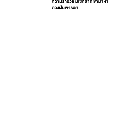
ความร่ำรวย มีโชคลาภเข้ามาหา
ดวงฝันพารวย