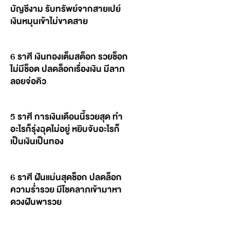
บัญชีงาม รับทรัพย์จากสายเปย์
เงินหมุนเข้าไม่ขาดสาย
6 ราศี เงินทองเต็มสต็อก รวยช็อก
ไม่มีช็อต ปลดล็อกเรื่องเงิน มีลาภ
ลอยจ่อคิว
5 ราศี การเงินเดือนนี้รวยสุด ทำ
อะไรก็รุ่งฉุดไม่อยู่ หยิบจับอะไรก็
เป็นเงินเป็นทอง
6 ราศี ฝันแม่นสุดช็อก ปลดล็อก
ความร่ำรวย มีโชคลาภเข้ามาหา
ดวงฝันพารวย