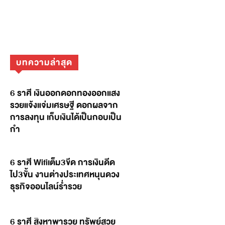
บทความล่าสุด
6 ราศี เงินออกดอกทองออกแสง
รวยแจ้งแจ่มเศรษฐี ดอกผลจาก
การลงทุน เก็บเงินได้เป็นกอบเป็น
กำ
6 ราศี Wifiเต็ม3ขีด การเงินดีด
ไป3ขั้น งานต่างประเทศหนุนดวง
ธุรกิจออนไลน์ร่ำรวย
6 ราศี สิงหาพารวย ทรัพย์สวย