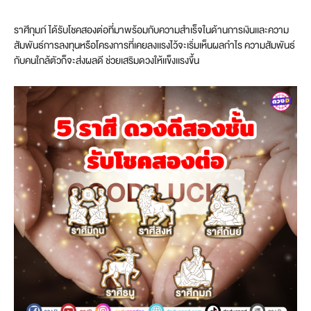
ราศีกุมภ์ ได้รับโชคสองต่อที่มาพร้อมกับความสำเร็จในด้านการเงินเเละความ
สัมพันธ์การลงทุนหรือโครงการที่เคยลงเเรงไว้จะเริ่มเห็นผลกำไร ความสัมพันธ์
กับคนใกล้ตัวก็จะส่งผลดี ช่วยเสริมดวงให้เเข็งเเรงขึ้น