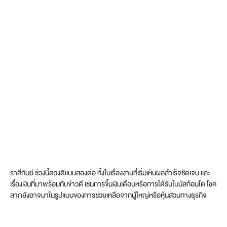
ราศีกันย์ ช่วงนี้ดวงดีเเบบสองต่อ ทั้งในเรื่องงานที่เริ่มเห็นผลสำเร็จชัดเจน เเละ
เรื่องเงินที่มาพร้อมกับข่าวดี เช่นการขึ้นเงินเดือนหรือการได้รับโบนัสก้อนโต โชค
ลาภยังอาจมาในรูปเเบบของการช่วยเหลือจากผู้ใหญ่หรือหุ้นส่วนทางธุรกิจ