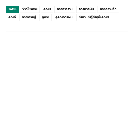
TAGS
ข่าวโหรดวง
ดวงD
ดวงการงาน
ดวงการเงิน
ดวงความรัก
ดวงดี
ดวงเศรษฐี
ดูดวง
ดูดวงการเงิน
ยิ่งตามยิ่งรู้ยิ่งดูยิ่งดวงD