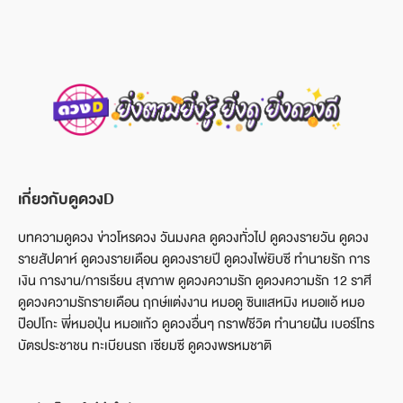
เกี่ยวกับดูดวงD
บทความดูดวง ข่าวโหรดวง วันมงคล ดูดวงทั่วไป ดูดวงรายวัน ดูดวง
รายสัปดาห์ ดูดวงรายเดือน ดูดวงรายปี ดูดวงไพ่ยิบซี ทำนายรัก การ
เงิน การงาน/การเรียน สุขภาพ ดูดวงความรัก ดูดวงความรัก 12 ราศี
ดูดวงความรักรายเดือน ฤกษ์แต่งงาน หมอดู ซินแสหมิง หมอแอ้ หมอ
ป๊อปโกะ พี่หมอปุ่น หมอแก้ว ดูดวงอื่นๆ กราฟชีวิต ทำนายฝัน เบอร์โทร
บัตรประชาชน ทะเบียนรถ เซียมซี ดูดวงพรหมชาติ