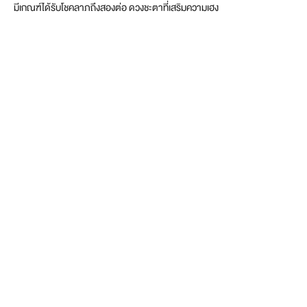
มีเกณฑ์ได้รับโชคลาภถึงสองต่อ ดวงชะตาที่เสริมความเฮง