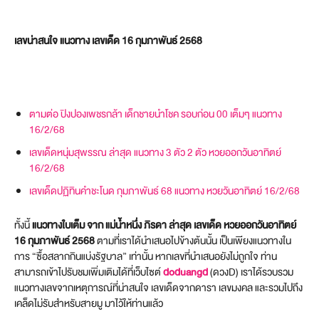
เลขน่าสนใจ แนวทาง เลขเด็ด 16 กุมภาพันธ์ 2568
ตามต่อ ปิงปองเพชรกล้า เด็กชายนำโชค รอบก่อน 00 เต็มๆ แนวทาง
16/2/68
เลขเด็ดหนุ่มสุพรรณ ล่าสุด แนวทาง 3 ตัว 2 ตัว หวยออกวันอาทิตย์
16/2/68
เลขเด็ดปฏิทินคำชะโนด กุมภาพันธ์ 68 แนวทาง หวยวันอาทิตย์ 16/2/68
ทั้งนี้
แนวทางใบเต็ม จาก แม่น้ำหนึ่ง ภิรดา ล่าสุด เลขเด็ด หวยออกวันอาทิตย์
16 กุมภาพันธ์ 2568
ตามที่เราได้นำเสนอไปข้างต้นนั้น เป็นเพียงแนวทางใน
การ “ซื้อสลากกินแบ่งรัฐบาล” เท่านั้น หากเลขที่นำเสนอยังไม่ถูกใจ ท่าน
สามารถเข้าไปรับชมเพิ่มเติมได้ที่เว็บไซต์
doduangd
(ดวงD) เราได้รวบรวม
แนวทางเลขจากเหตุการณ์ที่น่าสนใจ เลขเด็ดจากดารา เลขมงคล และรวมไปถึง
เคล็ดไม่รับสำหรับสายมู มาไว้ให้ท่านแล้ว