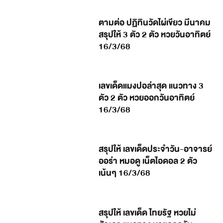
ตามต่อ ปฏิทินวัดไผ่เขียว มีนาคม
สรุปให้ 3 ตัว 2 ตัว หวยวันอาทิตย์
16/3/68
เลขเด็ดแมงปอล่าสุด แนวทาง 3
ตัว 2 ตัว หวยออกวันอาทิตย์
16/3/68
สรุปให้ เลขเด็ดประจำวัน-อาจารย์
ออร่า หมอดู เน็ตไอดอล 2 ตัว
เน้นๆ 16/3/68
สรุปให้ เลขเด็ด ไทยรัฐ หวยไม่