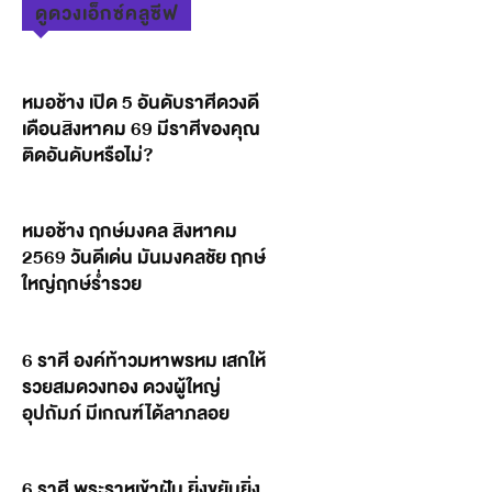
ดูดวงเอ็กซ์คลูซีฟ
หมอช้าง เปิด 5 อันดับราศีดวงดี
เดือนสิงหาคม 69 มีราศีของคุณ
ติดอันดับหรือไม่?
หมอช้าง ฤกษ์มงคล สิงหาคม
2569 วันดีเด่น มันมงคลชัย ฤกษ์
ใหญ่ฤกษ์ร่ำรวย
6 ราศี องค์ท้าวมหาพรหม เสกให้
รวยสมดวงทอง ดวงผู้ใหญ่
อุปถัมภ์ มีเกณฑ์ได้ลาภลอย
6 ราศี พระราหูเข้าฝัน ยิ่งขยันยิ่ง