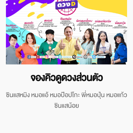
จองคิวดูดวงส่วนตัว
ซินแสหมิง หมอแอ้ หมอป๊อปโกะ พี่หมอปุ่น หมอแก้ว
ซินแสน้อย