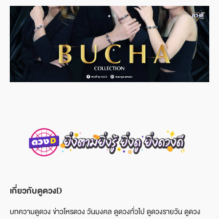
เกี่ยวกับดูดวงD
บทความดูดวง ข่าวโหรดวง วันมงคล ดูดวงทั่วไป ดูดวงรายวัน ดูดวง