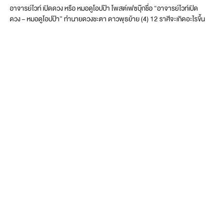
อาจารย์ไวท์ เปิดดวง หรือ หมอดูโอปป้า โพสต์เฟซบุ๊กชื่อ “อาจารย์ไวท์เปิด
ดวง – หมอดูโอปป้า” ทำนายดวงชะตา ดาวพุธย้าย (4) 12 ราศีจะเกิดอะไรขึ้น