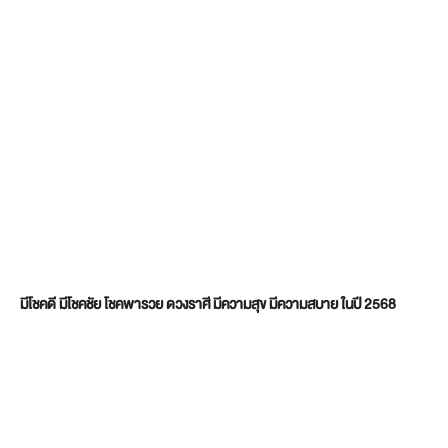
มีโชคดี มีโชคชัย โชคพารวย ดวงราศี มีความสุข มีความสบาย ในปี 2568