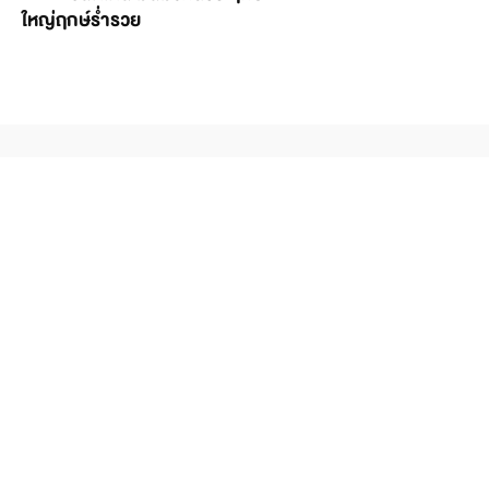
ใหญ่ฤกษ์ร่ำรวย