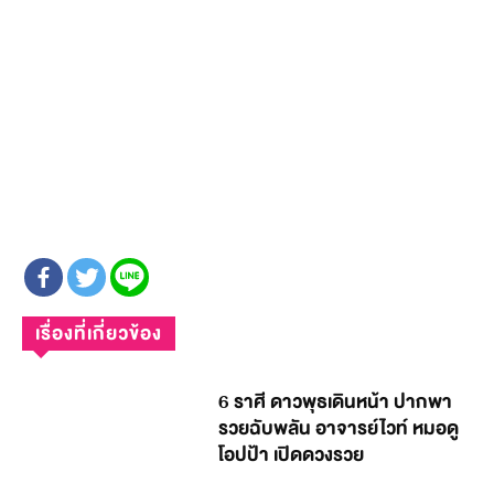
เรื่องที่เกี่ยวข้อง
6 ราศี ดาวพุธเดินหน้า ปากพา
รวยฉับพลัน อาจารย์ไวท์ หมอดู
โอปป้า เปิดดวงรวย