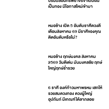
ปริ้นปล้อนทรัพย์ เจรจาเป็นเงิน
เป็นทอง มีโอกาสใหม่เข้ามา
หมอช้าง เปิด 5 อันดับราศีดวงดี
เดือนสิงหาคม 69 มีราศีของคุณ
ติดอันดับหรือไม่?
หมอช้าง ฤกษ์มงคล สิงหาคม
2569 วันดีเด่น มันมงคลชัย ฤกษ์
ใหญ่ฤกษ์ร่ำรวย
6 ราศี องค์ท้าวมหาพรหม เสกให้
รวยสมดวงทอง ดวงผู้ใหญ่
อุปถัมภ์ มีเกณฑ์ได้ลาภลอย