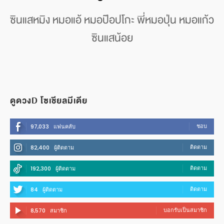
ซินแสหมิง หมอแอ้ หมอป๊อปโกะ พี่หมอปุ่น หมอแก้ว
ซินแสน้อย
ดูดวงD โซเชียลมีเดีย
ชอบ
97,033
แฟนคลับ
ติดตาม
82,400
ผู้ติดตาม
ติดตาม
192,300
ผู้ติดตาม
ติดตาม
84
ผู้ติดตาม
บอกรับเป็นสมาชิก
8,570
สมาชิก