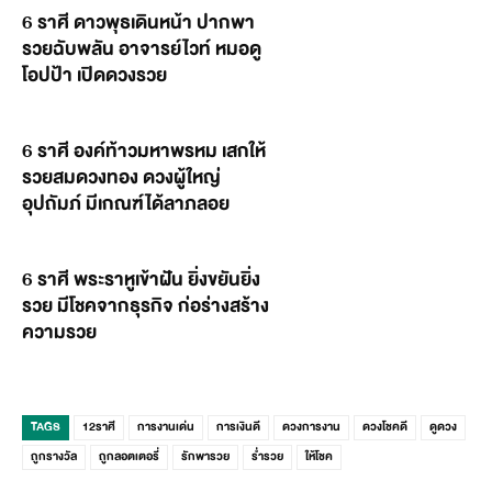
6 ราศี ดาวพุธเดินหน้า ปากพา
รวยฉับพลัน อาจารย์ไวท์ หมอดู
โอปป้า เปิดดวงรวย
6 ราศี องค์ท้าวมหาพรหม เสกให้
รวยสมดวงทอง ดวงผู้ใหญ่
อุปถัมภ์ มีเกณฑ์ได้ลาภลอย
6 ราศี พระราหูเข้าฝัน ยิ่งขยันยิ่ง
รวย มีโชคจากธุรกิจ ก่อร่างสร้าง
ความรวย
TAGS
12ราศี
การงานเด่น
การเงินดี
ดวงการงาน
ดวงโชคดี
ดูดวง
ถูกรางวัล
ถูกลอตเตอรี่
รักพารวย
ร่ำรวย
ให้โชค