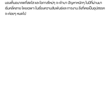
มองเห็นอนาคตที่สดใส และโอกาสใหม่ๆ จะเข้ามา ปัญหาหนักๆ ในปีที่ผ่านมา
เริ่มคลี่คลาย โดยเฉพาะในเรื่องความสัมพันธ์และการงาน สิ่งที่เคยเป็นอุปสรรค
จะค่อยๆ หมดไป