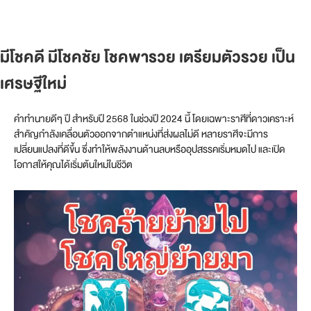
มีโชคดี มีโชคชัย โชคพารวย
เตรียมตัวรวย เป็น
เศรษฐีใหม่
คำทำนายดีๆ ปี สำหรับปี 2568 ในช่วงปี 2024 นี้ โดยเฉพาะราศีที่ดาวเคราะห์
สำคัญกำลังเคลื่อนตัวออกจากตำแหน่งที่ส่งผลไม่ดี หลายราศีจะมีการ
เปลี่ยนแปลงที่ดีขึ้น ซึ่งทำให้พลังงานด้านลบหรืออุปสรรคเริ่มหมดไป และเปิด
โอกาสให้คุณได้เริ่มต้นใหม่ในชีวิต