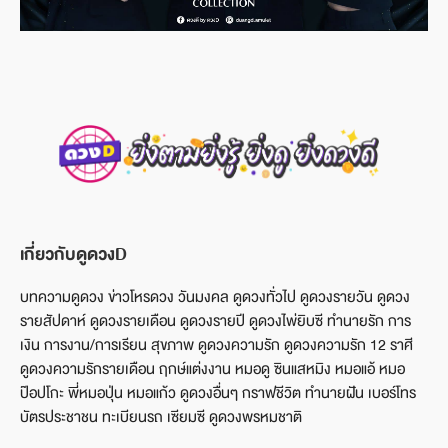
เกี่ยวกับดูดวงD
บทความดูดวง ข่าวโหรดวง วันมงคล ดูดวงทั่วไป ดูดวงรายวัน ดูดวง
รายสัปดาห์ ดูดวงรายเดือน ดูดวงรายปี ดูดวงไพ่ยิบซี ทำนายรัก การ
เงิน การงาน/การเรียน สุขภาพ ดูดวงความรัก ดูดวงความรัก 12 ราศี
ดูดวงความรักรายเดือน ฤกษ์แต่งงาน หมอดู ซินแสหมิง หมอแอ้ หมอ
ป๊อปโกะ พี่หมอปุ่น หมอแก้ว ดูดวงอื่นๆ กราฟชีวิต ทำนายฝัน เบอร์โทร
บัตรประชาชน ทะเบียนรถ เซียมซี ดูดวงพรหมชาติ