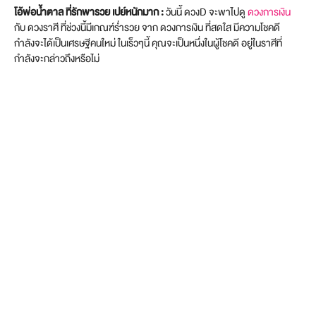
โอ้พ่อน้ำตาล ที่รักพารวย เปย์หนักมาก :
วันนี้ ดวงD จะพาไปดู
ดวงการเงิน
กับ ดวงราศี ที่ช่วงนี้มีเกณฑ์ร่ำรวย จาก ดวงการเงิน ที่สดใส มีความโชคดี
กำลังจะได้เป็นเศรษฐีคนใหม่ ในเร็วๆนี้ คุณจะเป็นหนึ่งในผู้โชคดี อยู่ในราศีที่
กำลังจะกล่าวถึงหรือไม่