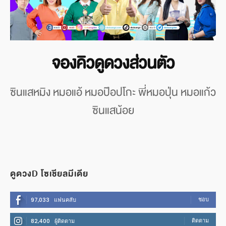
จองคิวดูดวงส่วนตัว
ซินแสหมิง หมอแอ้ หมอป๊อปโกะ พี่หมอปุ่น หมอแก้ว
ซินแสน้อย
ดูดวงD โซเชียลมีเดีย
ชอบ
97,033
แฟนคลับ
ติดตาม
82,400
ผู้ติดตาม