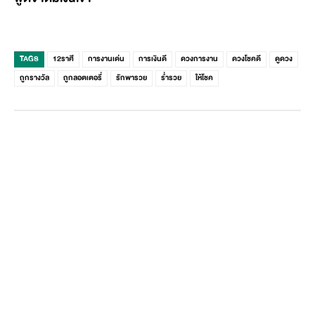
TAGS
12ราศี
การงานเด่น
การเงินดี
ดวงการงาน
ดวงโชคดี
ดูดวง
ถูกรางวัล
ถูกลอตเตอรี่
รักพารวย
ร่ำรวย
ให้โชค