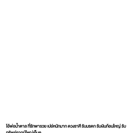
โอ้พ่อน้ำตาล ที่รักพารวย เปย์หนักมาก ดวงราศี รับมรดก รับเงินก้อนใหญ่ รับ
ทรัพย์จากผู้ใหญ่เอ็นดู