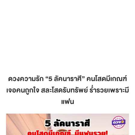
ดวงความรัก
“5 ลัคนาราศี” คนโสดมีเกณฑ์
เจอคนถูกใจ สละโสดรับทรัพย์ ร่ำรวยเพราะมี
แฟน