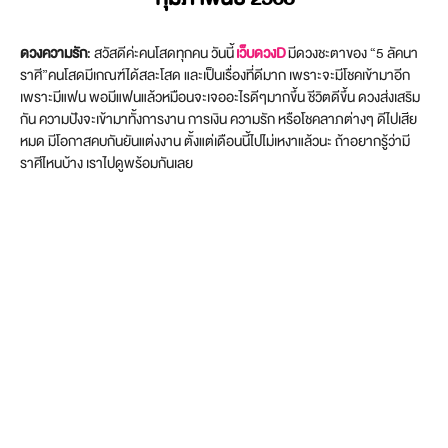
ดวงความรัก
: สวัสดีค่ะคนโสดทุกคน วันนี้
เว็บดวงD
มีดวงชะตาของ “5 ลัคนา
ราศี”คนโสดมีเกณฑ์ได้สละโสด และเป็นเรื่องที่ดีมาก เพราะจะมีโชคเข้ามาอีก
เพราะมีแฟน พอมีแฟนแล้วหมือนจะเจออะไรดีๆมากขึ้น ชีวิตดีขึ้น ดวงส่งเสริม
กัน ความปังจะเข้ามาทั้งการงาน การเงิน ความรัก หรือโชคลาภต่างๆ ดีไปเสีย
หมด มีโอกาสคบกันยันแต่งงาน ตั้งแต่เดือนนี้ไปไม่เหงาแล้วนะ ถ้าอยากรู้ว่ามี
ราศีไหนบ้าง เราไปดูพร้อมกันเลย