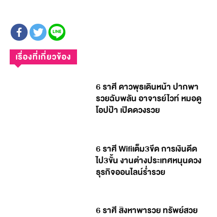
เรื่องที่เกี่ยวข้อง
6 ราศี ดาวพุธเดินหน้า ปากพา
รวยฉับพลัน อาจารย์ไวท์ หมอดู
โอปป้า เปิดดวงรวย
6 ราศี Wifiเต็ม3ขีด การเงินดีด
ไป3ขั้น งานต่างประเทศหนุนดวง
ธุรกิจออนไลน์ร่ำรวย
6 ราศี สิงหาพารวย ทรัพย์สวย