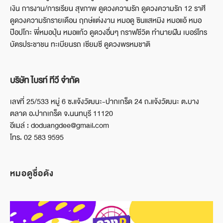
เงิน การงาน/การเรียน สุขภาพ ดูดวงความรัก ดูดวงความรัก 12 ราศี
ดูดวงความรักรายเดือน ฤกษ์แต่งงาน หมอดู ซินแสหมิง หมอแอ้ หมอ
ป๊อปโกะ พี่หมอปุ่น หมอแก้ว ดูดวงอื่นๆ กราฟชีวิต ทำนายฝัน เบอร์โทร
บัตรประชาชน ทะเบียนรถ เซียมซี ดูดวงพรหมชาติ
บริษัท ไบรท์ ทีวี จำกัด
เลขที่ 25/533 หมู่ 6 ซ.แจ้งวัฒนะ-ปากเกร็ด 24 ถ.แจ้งวัฒนะ ต.บาง
ตลาด อ.ปากเกร็ด จ.นนทบุรี 11120
อีเมล์ : doduangdee@gmail.com
โทร. 02 583 9595
หมอดูชื่อดัง