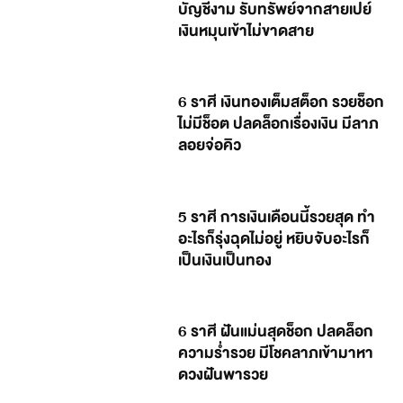
บัญชีงาม รับทรัพย์จากสายเปย์
เงินหมุนเข้าไม่ขาดสาย
6 ราศี เงินทองเต็มสต็อก รวยช็อก
ไม่มีช็อต ปลดล็อกเรื่องเงิน มีลาภ
ลอยจ่อคิว
5 ราศี การเงินเดือนนี้รวยสุด ทำ
อะไรก็รุ่งฉุดไม่อยู่ หยิบจับอะไรก็
เป็นเงินเป็นทอง
6 ราศี ฝันแม่นสุดช็อก ปลดล็อก
ความร่ำรวย มีโชคลาภเข้ามาหา
ดวงฝันพารวย