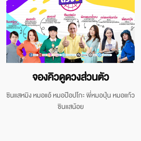
จองคิวดูดวงส่วนตัว
ซินแสหมิง หมอแอ้ หมอป๊อปโกะ พี่หมอปุ่น หมอแก้ว
ซินแสน้อย