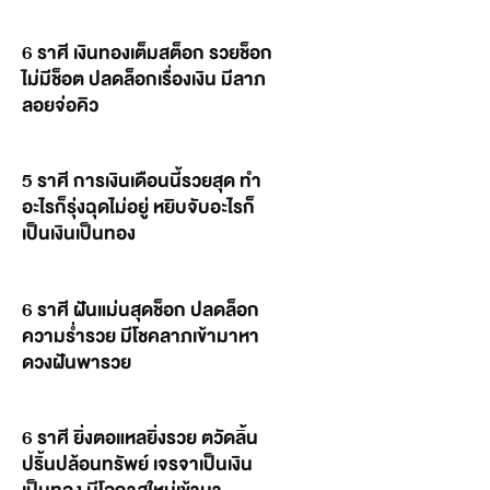
6 ราศี เงินทองเต็มสต็อก รวยช็อก
ไม่มีช็อต ปลดล็อกเรื่องเงิน มีลาภ
ลอยจ่อคิว
5 ราศี การเงินเดือนนี้รวยสุด ทำ
อะไรก็รุ่งฉุดไม่อยู่ หยิบจับอะไรก็
เป็นเงินเป็นทอง
6 ราศี ฝันแม่นสุดช็อก ปลดล็อก
ความร่ำรวย มีโชคลาภเข้ามาหา
ดวงฝันพารวย
6 ราศี ยิ่งตอแหลยิ่งรวย ตวัดลิ้น
ปริ้นปล้อนทรัพย์ เจรจาเป็นเงิน