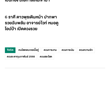
เป็นทอง มีโอกาสใหม่เข้ามา
6 ราศี ดาวพุธเดินหน้า ปากพา
รวยฉับพลัน อาจารย์ไวท์ หมอดู
โอปป้า เปิดดวงรวย
TAGS
คนโสดพบเจอเนื้อคู่
ดวงการงาน
ดวงการเงิน
ดวงความรัก
ดวงชะตากุมภาพันธ์ 2568
ดวงสละโสด