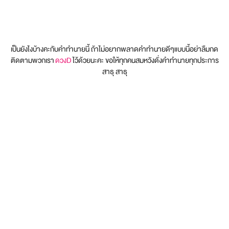
เป็นยังไงบ้างคะกับคำทำนายนี้ ถ้าไม่อยากพลาดคำทำนายดีๆแบบนี้อย่าลืมกด
ติดตามพวกเรา
ดวงD
ไว้ด้วยนะคะ ขอให้ทุกคนสมหวังดั่งคำทำนายทุกประการ
สาธุ สาธุ