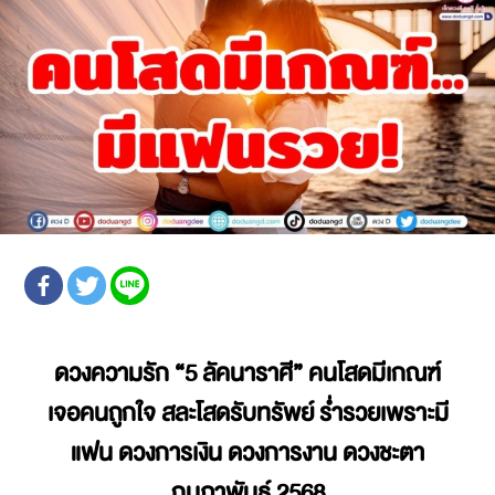
ดวงความรัก
“5 ลัคนาราศี” คนโสดมีเกณฑ์
เจอคนถูกใจ สละโสดรับทรัพย์ ร่ำรวยเพราะมี
แฟน ดวงการเงิน ดวงการงาน
ดวงชะตา
กุมภาพันธ์ 2568