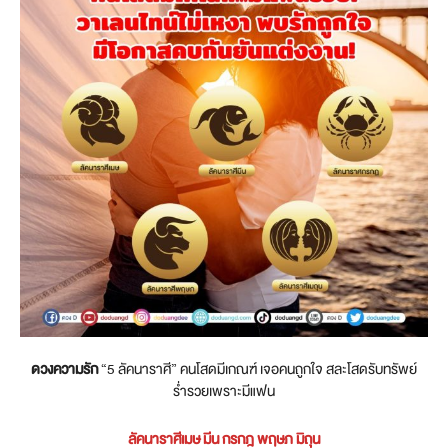
ดวงความรัก
“5 ลัคนาราศี” คนโสดมีเกณฑ์ เจอคนถูกใจ สละโสดรับทรัพย์
ร่ำรวยเพราะมีแฟน
ลัคนาราศีเมษ มีน กรกฎ พฤษภ มิถุน