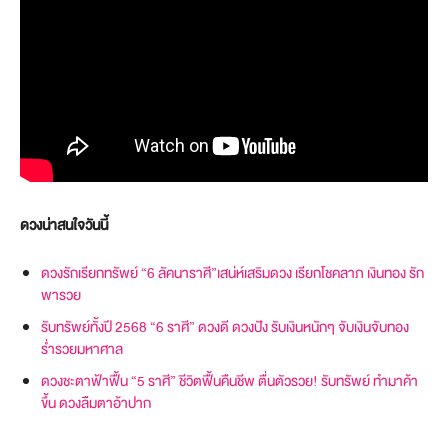
ดวงน่าสนใจวันนี้
ดวงรักเรียกทรัพย์ “6 ลัคนาราศี”เสน่ห์เสริมดวง เรียกโชคลาภ เงินทอง รัก
พารวย
รับทรัพย์ทั้งปี 2568 “6 ราศี” ดวงดี ดวงปัง รับเงินหนักๆ จับเงินจับทอง
ร่ำรวยมหาศาล
ดวงชะตาฟ้าฟื้น “5 ราศี” ชีวิตฟื้นคืนชีพ ตื่นตัวรวย! รับทรัพย์ ทำมาค้า
ขึ้น ดวงลืมตาอ้าปาก