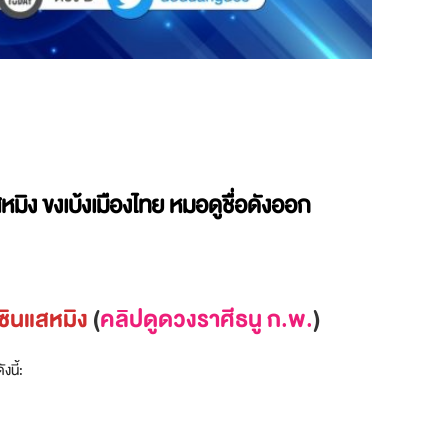
ิง ขงเบ้งเมืองไทย หมอดูชื่อดังออก
ซินแสหมิง
(
คลิปดูดวงราศีธนู ก.พ.
)
งนี้: