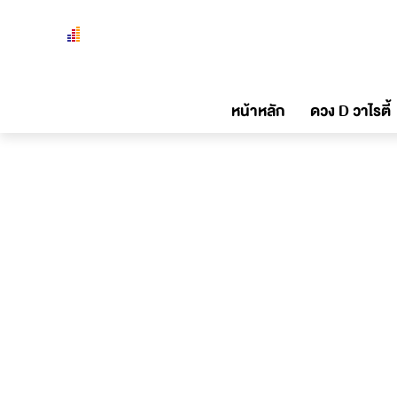
หน้าหลัก
ดวง D วาไรตี้