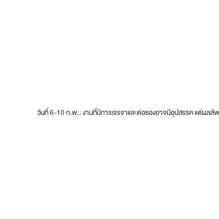
วันที่ 6-10 ก.พ.: งานที่มีการเจรจาและต่อรองอาจมีอุปสรรค แต่ผลลัพธ