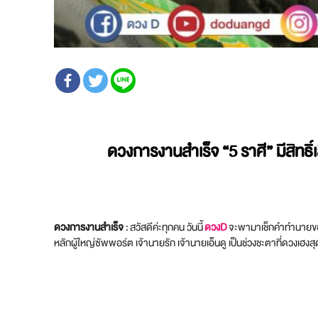
ดวงการงานสำเร็จ
“5 ราศี” มีสิทธ
ดวงการงานสำเร็จ
: สวัสดีค่ะทุกคน วันนี้
ดวงD
จะพามาเช็กคำทำนายของ 
หลักผู้ใหญ่ซัพพอร์ต เจ้านายรัก เจ้านายเอ็นดู เป็นช่วงชะตาที่ดวงเฮงส