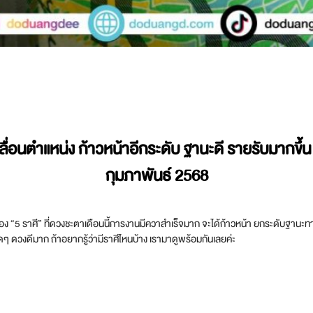
ิ์เลื่อนตำแหน่ง ก้าวหน้าอีกระดับ ฐานะดี รายรับมาก
กุมภาพันธ์ 2568
“5 ราศี” ที่ดวงชะตาเดือนนี้การงานมีควาสำเร็จมาก จะได้ก้าวหน้า ยกระดับฐานะทางก
ุดๆ ดวงดีมาก ถ้าอยากรู้ว่ามีราศีไหนบ้าง เรามาดูพร้อมกันเลยค่ะ