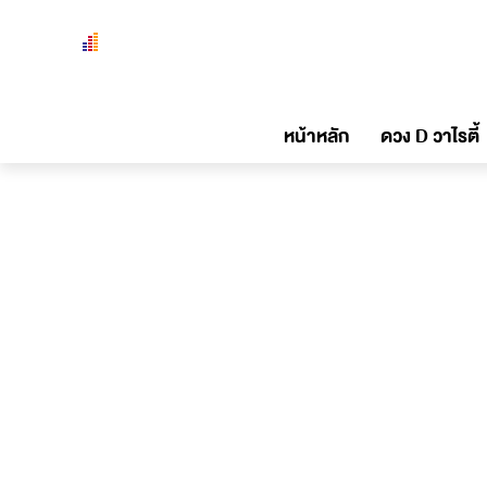
หน้าหลัก
ดวง D วาไรตี้