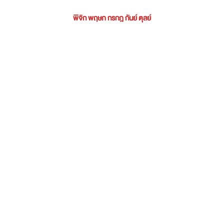
พิจิก พฤษภ กรกฎ กันย์ ตุลย์