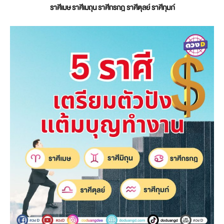
ราศีเมษ ราศีเมถุน ราศีกรกฎ ราศีตุลย์ ราศีกุมภ์