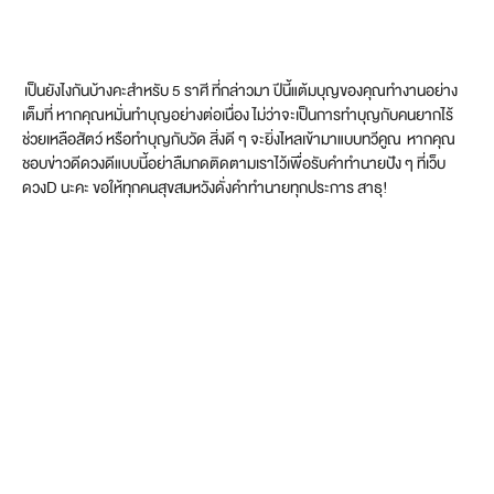
เป็นยังไงกันบ้างคะสำหรับ 5 ราศี ที่กล่าวมา ปีนี้แต้มบุญของคุณทำงานอย่าง
เต็มที่ หากคุณหมั่นทำบุญอย่างต่อเนื่อง ไม่ว่าจะเป็นการทำบุญกับคนยากไร้
ช่วยเหลือสัตว์ หรือทำบุญกับวัด สิ่งดี ๆ จะยิ่งไหลเข้ามาแบบทวีคูณ หากคุณ
ชอบข่าวดีดวงดีแบบนี้อย่าลืมกดติดตามเราไว้เพื่อรับคำทำนายปัง ๆ ที่เว็บ
ดวงD นะคะ ขอให้ทุกคนสุขสมหวังดั่งคำทำนายทุกประการ สาธุ!