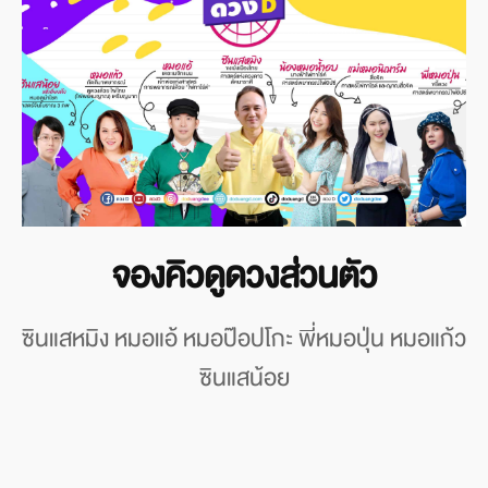
จองคิวดูดวงส่วนตัว
ซินแสหมิง หมอแอ้ หมอป๊อปโกะ พี่หมอปุ่น หมอแก้ว
ซินแสน้อย