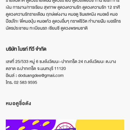
รายสัปดาห์ ดูดวงรายเดือน ดูดวงรายปี ดูดวงไพ่ยิบซี ทำนายรัก การ
เงิน การงาน/การเรียน สุขภาพ ดูดวงความรัก ดูดวงความรัก 12 ราศี
ดูดวงความรักรายเดือน ฤกษ์แต่งงาน หมอดู ซินแสหมิง หมอแอ้ หมอ
ป๊อปโกะ พี่หมอปุ่น หมอแก้ว ดูดวงอื่นๆ กราฟชีวิต ทำนายฝัน เบอร์โทร
บัตรประชาชน ทะเบียนรถ เซียมซี ดูดวงพรหมชาติ
บริษัท ไบรท์ ทีวี จำกัด
เลขที่ 25/533 หมู่ 6 ซ.แจ้งวัฒนะ-ปากเกร็ด 24 ถ.แจ้งวัฒนะ ต.บาง
ตลาด อ.ปากเกร็ด จ.นนทบุรี 11120
อีเมล์ : doduangdee@gmail.com
โทร. 02 583 9595
หมอดูชื่อดัง