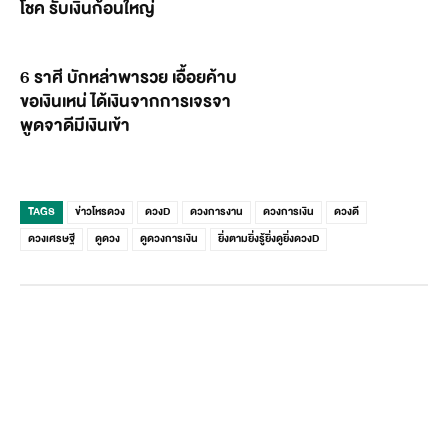
โชค รับเงินก้อนใหญ่
6 ราศี บักหล่าพารวย เอื้อยค้าบ
ขอเงินเหน่ ได้เงินจากการเจรจา
พูดจาดีมีเงินเข้า
TAGS
ข่าวโหรดวง
ดวงD
ดวงการงาน
ดวงการเงิน
ดวงดี
ดวงเศรษฐี
ดูดวง
ดูดวงการเงิน
ยิ่งตามยิ่งรู้ยิ่งดูยิ่งดวงD