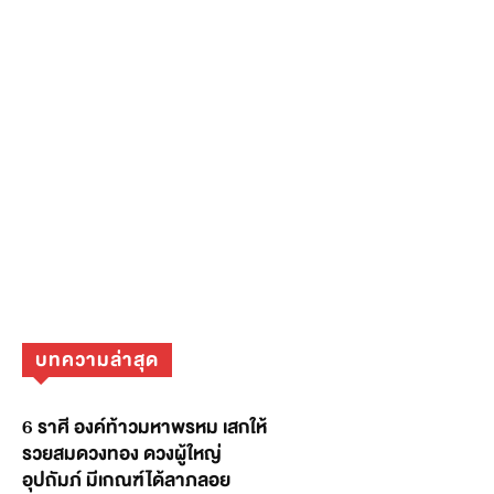
บทความล่าสุด
6 ราศี องค์ท้าวมหาพรหม เสกให้
รวยสมดวงทอง ดวงผู้ใหญ่
อุปถัมภ์ มีเกณฑ์ได้ลาภลอย