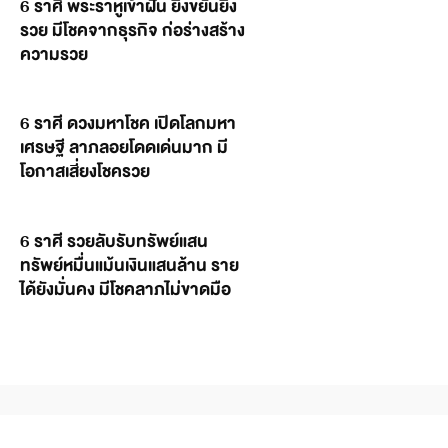
6 ราศี พระราหูเข้าฝัน ยิ่งขยันยิ่ง
รวย มีโชคจากธุรกิจ ก่อร่างสร้าง
ความรวย
6 ราศี ดวงมหาโชค เปิดโลกมหา
เศรษฐี ลาภลอยโดดเด่นมาก มี
โอกาสเสี่ยงโชครวย
6 ราศี รวยลับรับทรัพย์แสน
ทรัพย์หมื่นแม้นเงินแสนล้าน ราย
ได้ยังมั่นคง มีโชคลาภไม่ขาดมือ