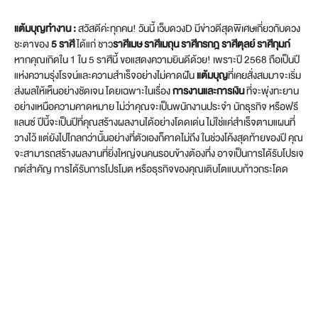
แต้มบุญทำงาน :
สวัสดีค่ะทุกคน! วันนี้ เว็บดวงD มีข่าวดีสุดพิเศษเกี่ยวกับดวง
ชะตาของ
5 ราศี
ได้แก่ ชาว
ราศีเมษ ราศีเมถุน ราศีกรกฎ ราศีตุลย์ ราศีกุมภ์
หากคุณเกิดใน 1 ใน 5 ราศีนี้ ขอแสดงความยินดีด้วย! เพราะปี 2568 ถือเป็นปี
แห่งความรุ่งโรจน์และความสำเร็จอย่างไม่คาดฝัน
แต้มบุญ
ที่เคยสั่งสมมาจะเริ่ม
ส่งผลให้เห็นอย่างชัดเจน โดยเฉพาะในเรื่อง
การงานและการเงิน
ที่จะพุ่งทะยาน
อย่างเหนือความคาดหมาย ไม่ว่าคุณจะเป็นพนักงานประจำ นักธุรกิจ หรือฟรี
แลนซ์ ปีนี้จะเป็นปีที่คุณสร้างผลงานได้อย่างโดดเด่น ไม่ใช่แค่สำเร็จตามแผนที่
วางไว้ แต่ยังไปไกลกว่านั้นอย่างที่ตัวเองก็คาดไม่ถึง ในช่วงโค้งสุดท้ายของปี คุณ
จะสามารถสร้างผลงานที่ยิ่งใหญ่จนคนรอบข้างต้องทึ่ง อาจเป็นการได้รับโปรเจ
กต์สำคัญ การได้รับการโปรโมต หรือธุรกิจของคุณเติบโตแบบก้าวกระโดด