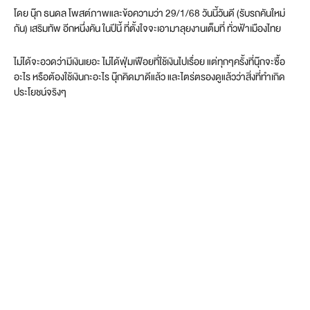
โดย นุ๊ก ธนดล โพสต์ภาพและข้อความว่า 29/1/68 วันนี้วันดี (รับรถคันใหม่
กัน) เสริมทัพ อีกหนึ่งคัน ในปีนี้ ที่ตั้งใจจะเอามาลุยงานเต็มที่ ทั่วฟ้าเมืองไทย
ไม่ได้จะอวดว่ามีเงินเยอะ ไม่ได้ฟุ่มเฟือยที่ใช้เงินไปเรื่อย แต่ทุกๆครั้งที่นุ๊กจะซื้อ
อะไร หรือต้องใช้เงินกะอะไร นุ๊กคิดมาดีแล้ว และไตร่ตรองดูแล้วว่าสิ่งที่ทำเกิด
ประโยชน์จริงๆ