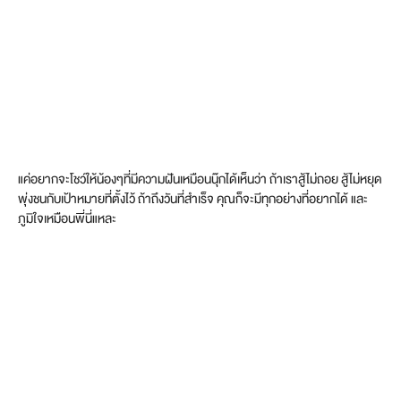
แค่อยากจะโชว์ให้น้องๆที่มีความฝันเหมือนนุ๊กได้เห็นว่า ถ้าเราสู้ไม่ถอย สู้ไม่หยุด
พุ่งชนกับเป้าหมายที่ตั้งไว้ ถ้าถึงวันที่สำเร็จ คุณก็จะมีทุกอย่างที่อยากได้ และ
ภูมิใจเหมือนพี่นี่แหละ