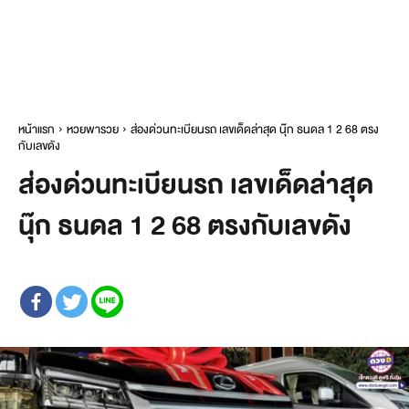
หน้าแรก
หวยพารวย
ส่องด่วนทะเบียนรถ เลขเด็ดล่าสุด นุ๊ก ธนดล 1 2 68 ตรง
กับเลขดัง
ส่องด่วนทะเบียนรถ เลขเด็ดล่าสุด
นุ๊ก ธนดล 1 2 68 ตรงกับเลขดัง