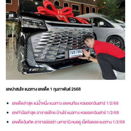
เลขน่าสนใจ แนวทาง เลขเด็ด 1 กุมภาพันธ์ 2568
เลขเด็ดล่าสุด แม่น้ำหนึ่ง แนวทาง เลขคนท้อง หวยออกวันเสาร์ 1/2/68
เลขทำมือล่าสุด อาจารย์โกย บ้านไร่ แนวทาง หวยออกวันเสาร์ 1/2/68
เลขเด็ดวันเกิด อาจารย์ออร่า มหารานี หมอดู เน็ตไอดอล แนวทาง 1/2/68