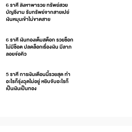
6 ราศี สิงหาพารวย ทรัพย์สวย
บัญชีงาม รับทรัพย์จากสายเปย์
เงินหมุนเข้าไม่ขาดสาย
6 ราศี เงินทองเต็มสต็อก รวยช็อก
ไม่มีช็อต ปลดล็อกเรื่องเงิน มีลาภ
ลอยจ่อคิว
5 ราศี การเงินเดือนนี้รวยสุด ทำ
อะไรก็รุ่งฉุดไม่อยู่ หยิบจับอะไรก็
เป็นเงินเป็นทอง