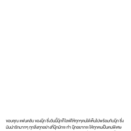
ขอบคุณ แฟนคลับ ของนุ๊ก ซึ่งวันนี้นุ๊กก็ไลฟ์ให้ทุกๆคนได้เห็นไปพร้อมกับนุ๊ก ซึ่ง
มันน่ารักมากๆ ทุกสิ่งทุกอย่างที่นุ๊กมักจะทำ นุ๊กอยากจะให้ทุกคนเป็นคนพิเศษ