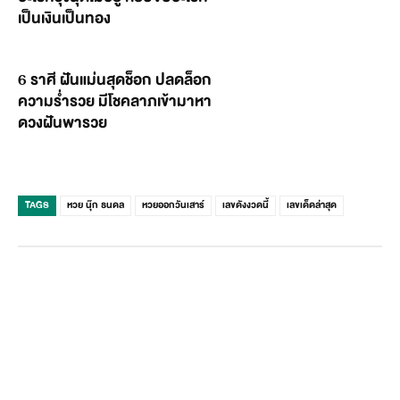
เป็นเงินเป็นทอง
6 ราศี ฝันแม่นสุดช็อก ปลดล็อก
ความร่ำรวย มีโชคลาภเข้ามาหา
ดวงฝันพารวย
TAGS
หวย นุ๊ก ธนดล
หวยออกวันเสาร์
เลขดังงวดนี้
เลขเด็ดล่าสุด