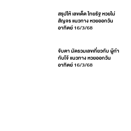
สรุปให้ เลขเด็ด ไทยรัฐ หวยไม่
สัญจร แนวทาง หวยออกวัน
อาทิตย์ 16/3/68
จับตา มัดรวมเลขเกี่ยวกับ ผู้กำ
กับโจ้ แนวทาง หวยออกวัน
อาทิตย์ 16/3/68