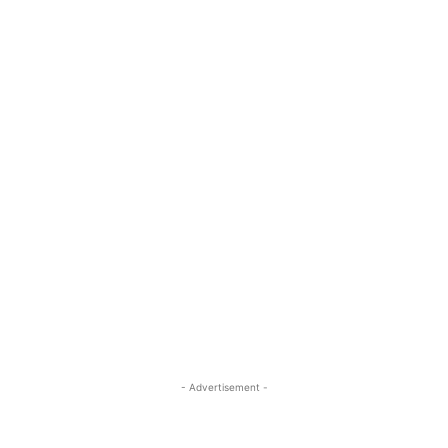
- Advertisement -