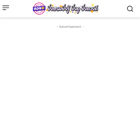
- Advertisement -