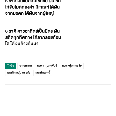
6 ราศี ฝันแปลกมีโชคชัย ฝันเห็น
ไก่จับไมค์ทองคำ มีเกณฑ์ได้เงิน
จากมรดก ได้เงินจากผู้ใหญ่
6 ราศี ดาวอาทิตย์เป็นมิตร เงิน
สถิตทุกทิศทาง ได้ลาภลอยก้อน
โต ได้เงินค้างคืนมา
TAGS
ยางรถแตก
หวย 1 กุมภาพันธ์
หวย หนุ่ม กรรชัย
เลขเด็ด หนุ่ม กรรชัย
เลขเด็ดงวดนี้