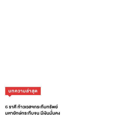
บทความล่าสุด
6 ราศี ท้าวเวสฯกระทืบทรัพย์
มหายักษ์กระทืบจน มีเงินมั่นคง