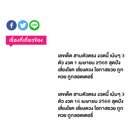
เรื่องที่เกี่ยวข้อง
เลขเด็ด สามตัวตรง งวดนี้ เน้นๆ 3
ตัว งวด 1 เมษายน 2568 สุดปัง
เสี่ยงโชค เสี่ยงดวง โอกาสรวย ถูก
หวย ถูกลอตเตอรี่
เลขเด็ด สามตัวตรง งวดนี้ เน้นๆ 3
ตัว งวด 16 เมษายน 2568 สุดปัง
เสี่ยงโชค เสี่ยงดวง โอกาสรวย ถูก
หวย ถูกลอตเตอรี่