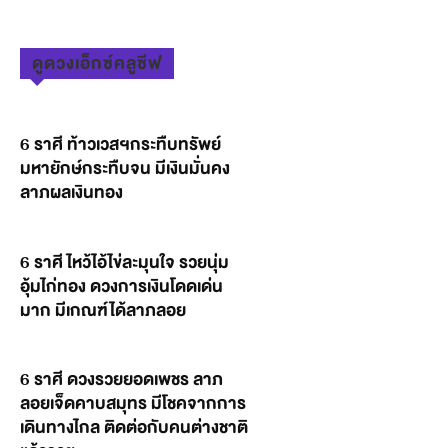
ดูดวงเอ็กซ์คลูซีฟ
6 ราศี ท้าวเวสฯกระทืบทรัพย์
มหายักษ์กระทืบจน มีเงินมั่นคง
ลาภผลเงินทอง
6 ราศี ไหว้ไอ้ไข่ละมุนใจ รวยนุ่ม
อุ้มไก่ทอง ดวงการเงินโดดเด่น
มาก มีเกณฑ์ได้ลาภลอย
6 ราศี ดวงรวยยอดเพชร ลาภ
ลอยเจ็ดคาบสมุทร มีโชคจากการ
เดินทางไกล ติดต่อกับคนต่างชาติ