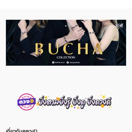
เกี่ยวกับดูดวงD