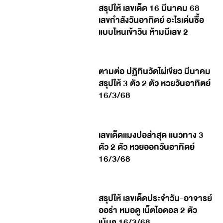
สรุปให้ เลขเด็ด 16 มีนาคม 68
เลขกำลังวันอาทิตย์ อะไรเด่นซื้อ
แบบไหนเข้าวิน ห้ามมีเลข 2
ตามต่อ ปฏิทินวัดไผ่เขียว มีนาคม
สรุปให้ 3 ตัว 2 ตัว หวยวันอาทิตย์
16/3/68
เลขเด็ดแมงปอล่าสุด แนวทาง 3
ตัว 2 ตัว หวยออกวันอาทิตย์
16/3/68
สรุปให้ เลขเด็ดประจำวัน-อาจารย์
ออร่า หมอดู เน็ตไอดอล 2 ตัว
เน้นๆ 16/3/68