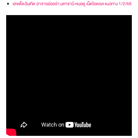
เลขเด็ดวันเกิด อาจารย์ออร่า มหารานี หมอดู เน็ตไอดอล แนวทาง 1/2/68