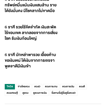
ทรัพย์หมื่นแม้นเงินแสนล้าน ราย
ได้ยังมั่นคง มีโชคลาภไม่ขาดมือ
6 ราศี รวยไร้ขีดจำกัด เงินสะพัด
ไร้ขอบเขต ลาภลอยจากการเสี่ยง
โชค รับเงินก้อนใหญ่
6 ราศี บักหล่าพารวย เอื้อยค้าบ
ขอเงินเหน่ ได้เงินจากการเจรจา
พูดจาดีมีเงินเข้า
TAGS
ข่าวโหรดวง
ดวงD
ดวงการงาน
ดวงการเงิน
ดวงดี
ดวงเศรษฐี
ดูดวง
ดูดวงการเงิน
ยิ่งตามยิ่งรู้ยิ่งดูยิ่งดวงD