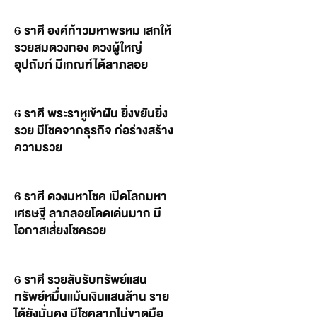
6 ราศี องค์ท้าวมหาพรหม เสกให้
รวยสมดวงทอง ดวงผู้ใหญ่
อุปถัมภ์ มีเกณฑ์ได้ลาภลอย
6 ราศี พระราหูเข้าฝัน ยิ่งขยันยิ่ง
รวย มีโชคจากธุรกิจ ก่อร่างสร้าง
ความรวย
6 ราศี ดวงมหาโชค เปิดโลกมหา
เศรษฐี ลาภลอยโดดเด่นมาก มี
โอกาสเสี่ยงโชครวย
6 ราศี รวยลับรับทรัพย์แสน
ทรัพย์หมื่นแม้นเงินแสนล้าน ราย
ได้ยังมั่นคง มีโชคลาภไม่ขาดมือ