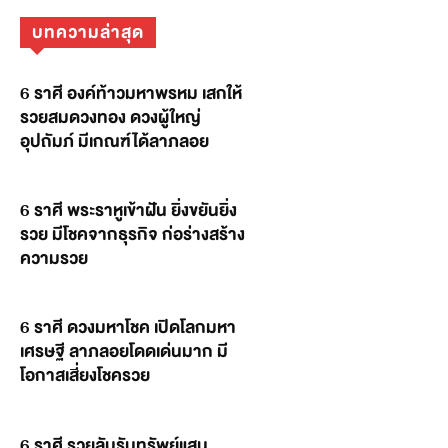
บทความล่าสุด
6 ราศี องค์ท้าวมหาพรหม เสกให้
รวยสมดวงทอง ดวงผู้ใหญ่
อุปถัมภ์ มีเกณฑ์ได้ลาภลอย
6 ราศี พระราหูเข้าฝัน ยิ่งขยันยิ่ง
รวย มีโชคจากธุรกิจ ก่อร่างสร้าง
ความรวย
6 ราศี ดวงมหาโชค เปิดโลกมหา
เศรษฐี ลาภลอยโดดเด่นมาก มี
โอกาสเสี่ยงโชครวย
6 ราศี รวยลับรับทรัพย์แสน