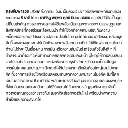
ตรุษจีนพารวย :
สวัสดีค่ะทุกคน! วันนี้ เว็บดวงD มีข่าวดีสุดพิเศษเกี่ยวกับดวง
ชะตาของ
5 ราศี
ได้แก่
ราศีธนู พฤษภ ตุลย์ มีน
และ
มังกร
ตรุษจีนปีนี้ถือเป็นจุด
เปลี่ยนสำคัญ ดวงชะตาของคุณได้รับพลังสนับสนุนจากเทวดา บรรพบุรุษ และ
สิ่งศักดิ์สิทธิ์ที่คอยช่วยเหลือหนุนนำ ทำให้ชีวิตที่อาจเคยเผชิญกับความ
เหน็ดเหนื่อยและอุปสรรค จะเปลี่ยนแปลงไปในทางที่ดีอย่างน่าอัศจรรย์ หลังตรุษ
จีนนี้ ดวงของคุณจะได้รับอิทธิพลจากพลังงานบวกที่ทำให้ชีวิตพุ่งทะยานในทุก
ด้าน ไม่ว่าจะเป็นเรื่องงาน การเงิน หรือความสัมพันธ์ เตรียมตัวรับสิ่งดี ๆ ที่
กำลังจะมาถึงอย่างเต็มที่ งานที่เคยติดขัดจะเริ่มเดินหน้า ผู้ใหญ่ให้การสนับสนุน
และไว้วางใจ โอกาสเลื่อนตำแหน่งหรือขยายธุรกิจใหม่ ๆ มีความเป็นไปได้สูง
การเงินโดดเด่นอย่างมาก มีเกณฑ์ได้รับโชคลาภหรือเงินก้อนใหญ่แบบไม่คาด
คิด ทั้งจากการเสี่ยงโชคหรือผลตอบแทนจากความพยายามในอดีต สิ่งที่โดด
เด่นในดวงของชาว 5 ราศีนี้คือ พลังแห่งการสนับสนุนจากเทวดาและบรรพบุรุษ
ที่ช่วยคุ้มครองและดลบันดาลให้ชีวิตคุณได้รับความเจริญรุ่งเรือง ตรุษจีนนี้
ดวงของคุณส่องสว่างราวกับแสงอาทิตย์แรกของวันใหม่ พร้อมนำพาความ
สำเร็จและความสุขมาให้