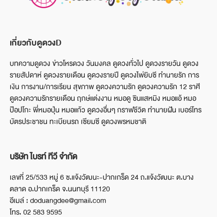
เกี่ยวกับดูดวงD
บทความดูดวง ข่าวโหรดวง วันมงคล ดูดวงทั่วไป ดูดวงรายวัน ดูดวง
รายสัปดาห์ ดูดวงรายเดือน ดูดวงรายปี ดูดวงไพ่ยิบซี ทำนายรัก การ
เงิน การงาน/การเรียน สุขภาพ ดูดวงความรัก ดูดวงความรัก 12 ราศี
ดูดวงความรักรายเดือน ฤกษ์แต่งงาน หมอดู ซินแสหมิง หมอแอ้ หมอ
ป๊อปโกะ พี่หมอปุ่น หมอแก้ว ดูดวงอื่นๆ กราฟชีวิต ทำนายฝัน เบอร์โทร
บัตรประชาชน ทะเบียนรถ เซียมซี ดูดวงพรหมชาติ
บริษัท ไบรท์ ทีวี จำกัด
เลขที่ 25/533 หมู่ 6 ซ.แจ้งวัฒนะ-ปากเกร็ด 24 ถ.แจ้งวัฒนะ ต.บาง
ตลาด อ.ปากเกร็ด จ.นนทบุรี 11120
อีเมล์ : doduangdee@gmail.com
โทร. 02 583 9595