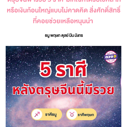
หรือเงินก้อนใหญ่แบบไม่คาดคิด สิ่งศักดิ์สิทธิ์
ที่คอยช่วยเหลือหนุนนำ
ธนู พฤษภ ตุลย์ มีน
มังกร