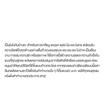
เป็นยังไงกันบ้างคะ สำหรับชาวราศีธนู พฤษภ ตุลย์ มีน และมังกร เตรียมรับ
ความโชคดีในทุกด้านอย่างเต็มที่ ดวงของคุณจะเฮง เฮง เฮง ไม่ว่าจะเป็นเรื่อง
งาน การเงิน ความรัก หรือสุขภาพ ใช้โอกาสนี้สร้างความสุขและความสำเร็จใน
แบบที่คุณคู่ควร พลังแห่งการสนับสนุนจากสิ่งศักดิ์สิทธิ์และบรรพบุรุษจะช่วย
หนุนนำให้คุณมีชีวิตที่ดีขึ้นแบบก้าวกระโดด หากคุณชอบข่าวดีดวงดีแบบนี้อย่า
ลืมกดติดตามเราไว้เพื่อรับคำทำนายปัง ๆ ที่เว็บดวงD นะคะ ขอให้ทุกคนสุขสม
หวังดั่งคำทำนายทุกประการ สาธุ!