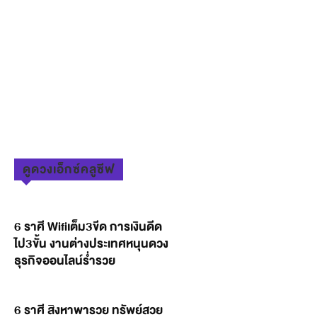
ดูดวงเอ็กซ์คลูซีฟ
6 ราศี Wifiเต็ม3ขีด การเงินดีด
ไป3ขั้น งานต่างประเทศหนุนดวง
ธุรกิจออนไลน์ร่ำรวย
6 ราศี สิงหาพารวย ทรัพย์สวย