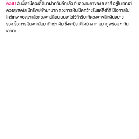
ดวงD
วันนี้เรามีดวงดี๊ดีมาฝากกันอีกแล้ว กับดวงชะตาของ 5 ราศี อยู่ในเกณฑ์
ดวงสุขสดใส มีทรัพย์เข้ามามาก ดวงการเงินเปิดกว้างรับแต่สิ่งที่ดี มีโอกาสไป
ไหว้เทพ ขอขมาแล้วดวงจะเปลี่ยน บนอะไรไว้ถ้ารีบแก้ดวงจะพลิกผันอย่าง
รวดเร็ว การเงินจะกลับมาดีกว่าเดิม ซึ่งจะมีราศีใดบ้าง ตามมาดูพร้อม ๆ กัน
เลยค่ะ