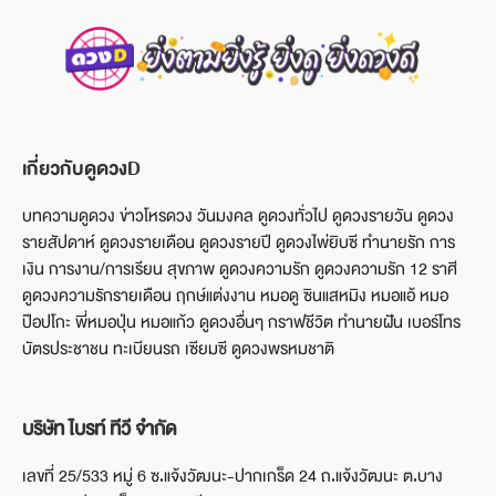
เกี่ยวกับดูดวงD
บทความดูดวง ข่าวโหรดวง วันมงคล ดูดวงทั่วไป ดูดวงรายวัน ดูดวง
รายสัปดาห์ ดูดวงรายเดือน ดูดวงรายปี ดูดวงไพ่ยิบซี ทำนายรัก การ
เงิน การงาน/การเรียน สุขภาพ ดูดวงความรัก ดูดวงความรัก 12 ราศี
ดูดวงความรักรายเดือน ฤกษ์แต่งงาน หมอดู ซินแสหมิง หมอแอ้ หมอ
ป๊อปโกะ พี่หมอปุ่น หมอแก้ว ดูดวงอื่นๆ กราฟชีวิต ทำนายฝัน เบอร์โทร
บัตรประชาชน ทะเบียนรถ เซียมซี ดูดวงพรหมชาติ
บริษัท ไบรท์ ทีวี จำกัด
เลขที่ 25/533 หมู่ 6 ซ.แจ้งวัฒนะ-ปากเกร็ด 24 ถ.แจ้งวัฒนะ ต.บาง