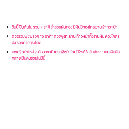
วันนี้เป็นต้นไป รวย 7 ราศี ร่ำรวยเงินทอง มีเงินมีทองไหลผ่านเข้ากระเป๋า
ดวงรวยพุ่งพรวด “5 ราศี” ดวงพุ่งทะยาน ก้าวหน้าทั้งงานเงิน ดวงโคตร
ปัง รวยก้าวกระโดด
เศรษฐีหน้าใหม่ 7 ลัคนาราศี เศรษฐีหน้าใหม่ปี2568 ผันตัวจากคนเดินดิน
กลายเป็นคนรวยในปีนี้