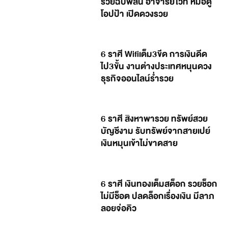
รวยฉับพลัน อาจารย์ไวท์ หมอดู
โอปป้า เปิดดวงรวย
6 ราศี Wifiเต็ม3ขีด การเงินดีด
ไป3ขั้น งานต่างประเทศหนุนดวง
ธุรกิจออนไลน์ร่ำรวย
6 ราศี สิงหาพารวย ทรัพย์สวย
บัญชีงาม รับทรัพย์จากสายเปย์
เงินหมุนเข้าไม่ขาดสาย
6 ราศี เงินทองเต็มสต็อก รวยช็อก
ไม่มีช็อต ปลดล็อกเรื่องเงิน มีลาภ
ลอยจ่อคิว