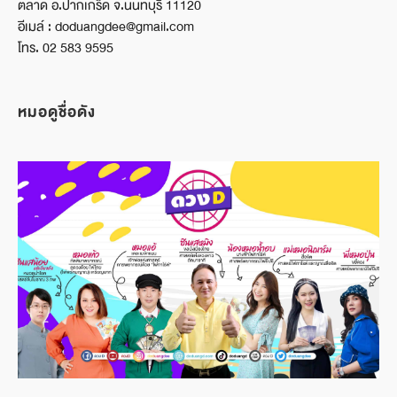
ตลาด อ.ปากเกร็ด จ.นนทบุรี 11120
อีเมล์ : doduangdee@gmail.com
โทร. 02 583 9595
หมอดูชื่อดัง