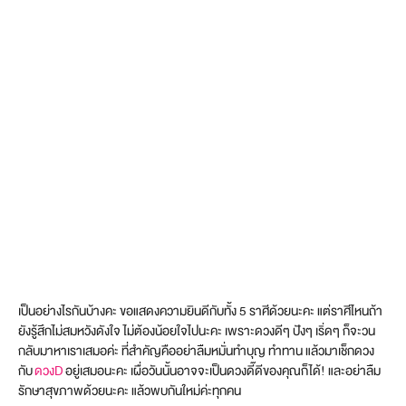
เป็นอย่างไรกันบ้างคะ ขอแสดงความยินดีกับทั้ง 5 ราศีด้วยนะคะ แต่ราศีไหนถ้า
ยังรู้สึกไม่สมหวังดังใจ ไม่ต้องน้อยใจไปนะคะ เพราะดวงดีๆ ปังๆ เริ่ดๆ ก็จะวน
กลับมาหาเราเสมอค่ะ ที่สำคัญคืออย่าลืมหมั่นทำบุญ ทำทาน แล้วมาเช็กดวง
กับ
ดวงD
อยู่เสมอนะคะ เผื่อวันนั้นอาจจะเป็นดวงดี๊ดีของคุณก็ได้! และอย่าลืม
รักษาสุขภาพด้วยนะคะ แล้วพบกันใหม่ค่ะทุกคน