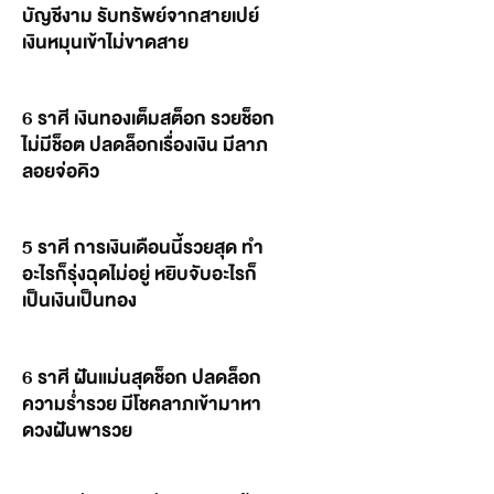
บัญชีงาม รับทรัพย์จากสายเปย์
เงินหมุนเข้าไม่ขาดสาย
6 ราศี เงินทองเต็มสต็อก รวยช็อก
ไม่มีช็อต ปลดล็อกเรื่องเงิน มีลาภ
ลอยจ่อคิว
5 ราศี การเงินเดือนนี้รวยสุด ทำ
อะไรก็รุ่งฉุดไม่อยู่ หยิบจับอะไรก็
เป็นเงินเป็นทอง
6 ราศี ฝันแม่นสุดช็อก ปลดล็อก
ความร่ำรวย มีโชคลาภเข้ามาหา
ดวงฝันพารวย