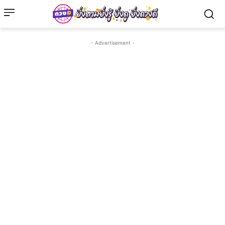
- Advertisement -