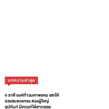
บทความล่าสุด
6 ราศี องค์ท้าวมหาพรหม เสกให้
รวยสมดวงทอง ดวงผู้ใหญ่
อุปถัมภ์ มีเกณฑ์ได้ลาภลอย