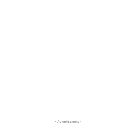
- Advertisement -