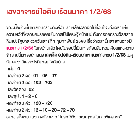
เลขอาจารย์ไอติม เรือนนาคา 1/2/68
ขณะนี้อย่างที่หลายคนทราบกันดีว่า เราเหลือเวลาอีกไม่กี่วันก็จะถึงเวลาแห่ง
ความหวังที่หลายคนรอคอยในการเป็นเ้ศรษฐีหน้าใหม่ กับการออกรางวัลสลาก
กินแบ่งรัฐบาล งวดวันเสาร์ที่ 1 กุมภาพันธ์ 2568 เชื่อว่าเวลานี้หลายคนอาจมี
แนวทาง 1/2/68
ในใจบ้างแล้ว โดยในรอบนี้เป็นการต้อนรับ หวยเดือนแห่งความ
รัก งานนี้เราขอนำเสนอ
เลขเด็ด อ.ไอติม-เรือนนาคา แนวทางหวย 1/2/68
ไปดู
กันเลยว่ามีเลขอะไรที่น่าสนใจกันบ้าง
-เด่น :
0
-เลขท้าย 2 ตัว :
01 – 05 – 07
-เลขท้าย 3 ตัว :
102 – 702
-เลขวัดดวง :
02
-เลขธูป :
1 – 2 – 0
-เลขท้าย 3 ตัว :
120 – 720
-เลขท้าย 2 ตัว :
12 – 10 – 20 – 72 – 70
อย่างไรก็ตาม แนวทางดังกล่าว “โปรดใช้วิจารณญาณในการวิเคราะห์”