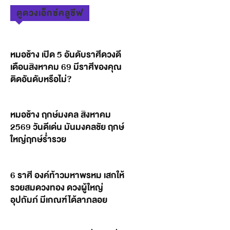
ดูดวงเอ็กซ์คลูซีฟ
หมอช้าง เปิด 5 อันดับราศีดวงดี
เดือนสิงหาคม 69 มีราศีของคุณ
ติดอันดับหรือไม่?
หมอช้าง ฤกษ์มงคล สิงหาคม
2569 วันดีเด่น มันมงคลชัย ฤกษ์
ใหญ่ฤกษ์ร่ำรวย
6 ราศี องค์ท้าวมหาพรหม เสกให้
รวยสมดวงทอง ดวงผู้ใหญ่
อุปถัมภ์ มีเกณฑ์ได้ลาภลอย