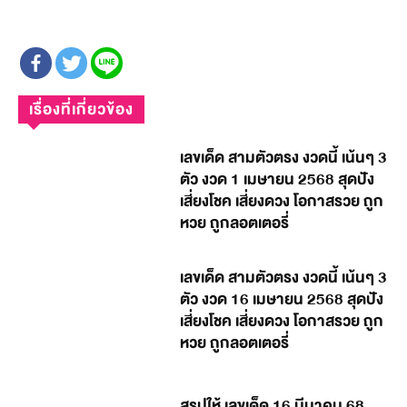
เรื่องที่เกี่ยวข้อง
เลขเด็ด สามตัวตรง งวดนี้ เน้นๆ 3
ตัว งวด 1 เมษายน 2568 สุดปัง
เสี่ยงโชค เสี่ยงดวง โอกาสรวย ถูก
หวย ถูกลอตเตอรี่
เลขเด็ด สามตัวตรง งวดนี้ เน้นๆ 3
ตัว งวด 16 เมษายน 2568 สุดปัง
เสี่ยงโชค เสี่ยงดวง โอกาสรวย ถูก
หวย ถูกลอตเตอรี่
สรุปให้ เลขเด็ด 16 มีนาคม 68