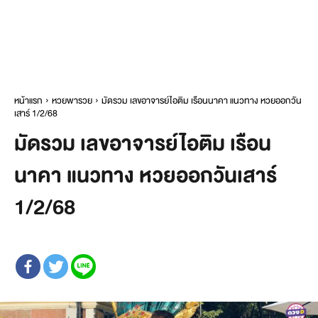
หน้าแรก
หวยพารวย
มัดรวม เลขอาจารย์ไอติม เรือนนาคา แนวทาง หวยออกวัน
เสาร์ 1/2/68
มัดรวม เลขอาจารย์ไอติม เรือน
นาคา แนวทาง หวยออกวันเสาร์
1/2/68