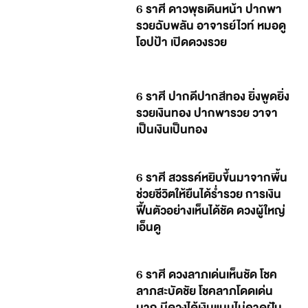
6 ราศี ดาวพุธเดินหน้า ปากพา
รวยฉับพลัน อาจารย์ไวท์ หมอดู
โอปป้า เปิดดวงรวย
6 ราศี ปากดีปากสีทอง ยิ่งพูดยิ่ง
รวยเงินทอง ปากพารวย วาจา
เป็นเงินเป็นทอง
6 ราศี สวรรค์หยิบขึ้นมาจากพื้น
ช่วยชีวิตให้ยืนได้ร่ำรวย การเงิน
ฟื้นตัวอย่างเห็นได้ชัด ดวงผู้ใหญ่
เอ็นดู
6 ราศี ดวงลาภเด่นเห็นชัด โชค
ลาภสะบัดชัย โชคลาภโดดเด่น
มาก มีดวงได้เงินแบบไม่คาดฝัน