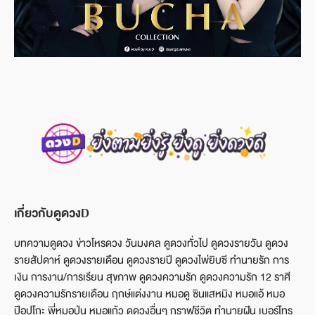
เกี่ยวกับดูดวงD
บทความดูดวง ข่าวโหรดวง วันมงคล ดูดวงทั่วไป ดูดวงรายวัน ดูดวง
รายสัปดาห์ ดูดวงรายเดือน ดูดวงรายปี ดูดวงไพ่ยิบซี ทำนายรัก การ
เงิน การงาน/การเรียน สุขภาพ ดูดวงความรัก ดูดวงความรัก 12 ราศี
ดูดวงความรักรายเดือน ฤกษ์แต่งงาน หมอดู ซินแสหมิง หมอแอ้ หมอ
ป๊อปโกะ พี่หมอปุ่น หมอแก้ว ดูดวงอื่นๆ กราฟชีวิต ทำนายฝัน เบอร์โทร