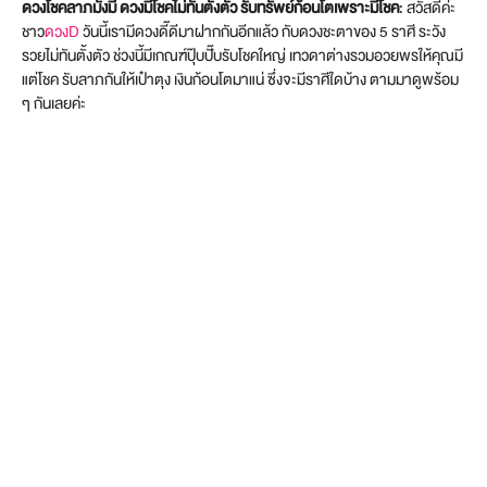
ดวงโชคลาภมั่งมี ดวงมีโชคไม่ทันตั้งตัว รับทรัพย์ก้อนโตเพราะมีโชค
: สวัสดีค่ะ
ชาว
ดวงD
วันนี้เรามีดวงดี๊ดีมาฝากกันอีกแล้ว กับดวงชะตาของ 5 ราศี ระวัง
รวยไม่ทันตั้งตัว ช่วงนี้มีเกณฑ์ปุ๊บปั๊บรับโชคใหญ่ เทวดาต่างรวมอวยพรให้คุณมี
แต่โชค รับลาภกันให้เป๋าตุง เงินก้อนโตมาแน่ ซึ่งจะมีราศีใดบ้าง ตามมาดูพร้อม
ๆ กันเลยค่ะ