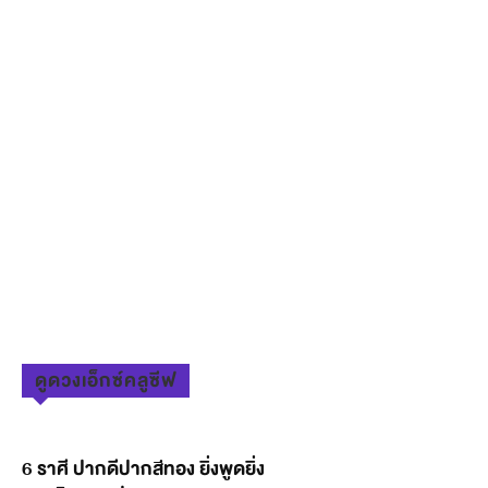
ดูดวงเอ็กซ์คลูซีฟ
6 ราศี ปากดีปากสีทอง ยิ่งพูดยิ่ง