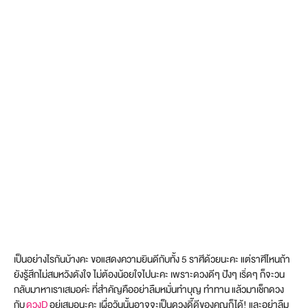
เป็นอย่างไรกันบ้างคะ ขอแสดงความยินดีกับทั้ง 5 ราศีด้วยนะคะ แต่ราศีไหนถ้า
ยังรู้สึกไม่สมหวังดังใจ ไม่ต้องน้อยใจไปนะคะ เพราะดวงดีๆ ปังๆ เริ่ดๆ ก็จะวน
กลับมาหาเราเสมอค่ะ ที่สำคัญคืออย่าลืมหมั่นทำบุญ ทำทาน แล้วมาเช็กดวง
กับ
ดวงD
อยู่เสมอนะคะ เผื่อวันนั้นอาจจะเป็นดวงดี๊ดีของคุณก็ได้! และอย่าลืม