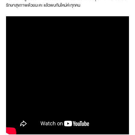
รักษาสุขภาพด้วยนะคะ แล้วพบกันใหม่ค่ะทุกคน