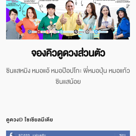
จองคิวดูดวงส่วนตัว
ซินแสหมิง หมอแอ้ หมอป๊อปโกะ พี่หมอปุ่น หมอแก้ว
ซินแสน้อย
ดูดวงD โซเชียลมีเดีย
ชอบ
97,033
แฟนคลับ