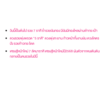
วันนี้เป็นต้นไป รวย 7 ราศี ร่ำรวยเงินทอง มีเงินมีทองไหลผ่านเข้ากระเป๋า
ดวงรวยพุ่งพรวด “5 ราศี” ดวงพุ่งทะยาน ก้าวหน้าทั้งงานเงิน ดวงโคตร
ปัง รวยก้าวกระโดด
เศรษฐีหน้าใหม่ 7 ลัคนาราศี เศรษฐีหน้าใหม่ปี2568 ผันตัวจากคนเดินดิน
กลายเป็นคนรวยในปีนี้