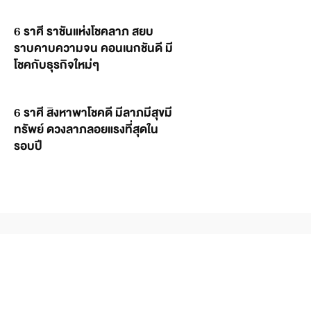
6 ราศี ราชันแห่งโชคลาภ สยบ
ราบคาบความจน คอนเนกชันดี มี
โชคกับธุรกิจใหม่ๆ
6 ราศี สิงหาพาโชคดี มีลาภมีสุขมี
ทรัพย์ ดวงลาภลอยแรงที่สุดใน
รอบปี