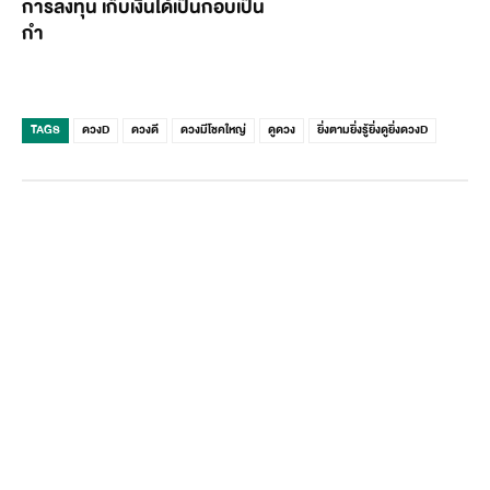
การลงทุน เก็บเงินได้เป็นกอบเป็น
กำ
TAGS
ดวงD
ดวงดี
ดวงมีโชคใหญ่
ดูดวง
ยิ่งตามยิ่งรู้ยิ่งดูยิ่งดวงD