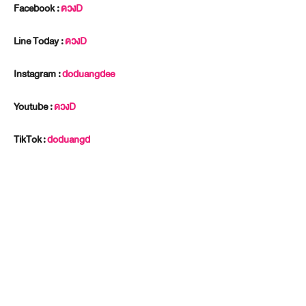
Facebook :
ดวงD
Line Today :
ดวงD
Instagram :
doduangdee
Youtube :
ดวงD
TikTok
:
doduangd