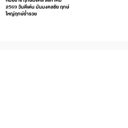
หมอช้าง ฤกษ์มงคล สิงหาคม
2569 วันดีเด่น มันมงคลชัย ฤกษ์
ใหญ่ฤกษ์ร่ำรวย