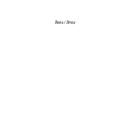
สีแดง / สีทอง