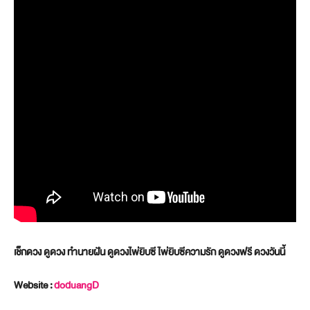
เช็กดวง ดูดวง ทำนายฝัน ดูดวงไพ่ยิบซี ไพ่ยิบซีความรัก ดูดวงฟรี ดวงวันนี้
Website :
doduangD