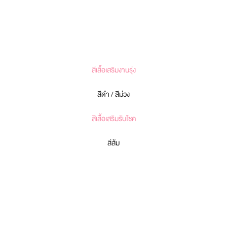
สีเสื้อเสริมงานรุ่ง
สีดำ / สีม่วง
สีเสื้อเสริมรับโชค
สีส้ม