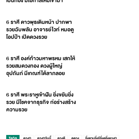
เป็นทอง มีโอกาสใหม่เข้ามา
6 ราศี ดาวพุธเดินหน้า ปากพา
รวยฉับพลัน อาจารย์ไวท์ หมอดู
โอปป้า เปิดดวงรวย
6 ราศี องค์ท้าวมหาพรหม เสกให้
รวยสมดวงทอง ดวงผู้ใหญ่
อุปถัมภ์ มีเกณฑ์ได้ลาภลอย
6 ราศี พระราหูเข้าฝัน ยิ่งขยันยิ่ง
รวย มีโชคจากธุรกิจ ก่อร่างสร้าง
ความรวย
TAGS
ดวงD
ดวงDวันนี้
ดวงดี
ดูดวง
ยิ่งตามยิ่งรู้ยิ่งดูยิ่งดวงD