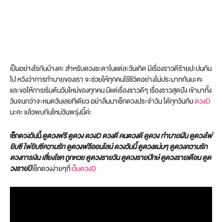
เป็นอย่างไรกันบ้างคะ สำหรับดวงชะตาในแต่ละวันเกิด มีเรื่องราวดีร้ายปะปนกัน
ไป หวังว่าการทำนายของเรา จะช่วยให้ทุกคนใช้ชีวิตอย่างไม่ประมาทกันนะคะ
และขอให้การเริ่มต้นวันใหม่ของทุกคน มีแต่เรื่องราวดีๆ เรื่องราวสุดปัง เข้ามาทั้ง
วันจนกว่าจะหมดวันเลยทีเดียว อย่าลืมมาเช็กดวงประจำวัน ได้ทุกวันกับ
ดวงD
นะคะ แล้วพบกันใหม่วันพรุ่งนี้ค่ะ
เช็กดวงวันนี้
ดูดวงฟรี ดูดวง ดวงD ดวงดี คนดวงดี ดูดวง ทำนายฝัน ดูดวงไพ่
ยิบซี ไพ่ยิบซีความรัก ดูดวงฟรีออนไลน์ ดวงวันนี้ ดูดวงแม่นๆ ดูดวงความรัก
ดวงการเงิน เสี่ยงโชค ถูกหวย ดูดวงรายวัน ดูดวงรายปักษ์ ดูดวงรายเดือน ดูด
วงรายปี
เช็กดวงง่ายๆที่
เว็บดวงD