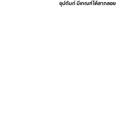
อุปถัมภ์ มีเกณฑ์ได้ลาภลอย