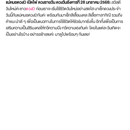
แม่หมอดวงD เปิดไพ่ ดวงรายวัน ดวงวันอังคารที่ 28 มกราคม 2568:
สวัสดี
วันใหม่ค่ะชาว
ดวงD
ก่อนเราจะเริ่มใช้ชีวิตวันใหม่อย่างสดใส มาเช็กดวงประจำ
วันนี้กับแม่หมอดวงDกันค่ะ พร้อมกับมาเช็กสีเสื้อมงคล สีเสื้อกาลากิณี รวมถึง
คำแนะนำดี ๆ เพื่อเป็นแนวทางในการใช้ชีวิตให้ชัวร์มากยิ่งขึ้น อีกทั้งเพื่อเป็นการ
เสริมความเป็นสิริมงคลให้ทวีความปัง ทวีความเฮงกันค่ะ โดยในแต่ละวันเกิดจะ
เป็นอย่างไรบ้าง อย่ารอช้าเลยค่ะ มาดูไปพร้อมๆ กันเลย!