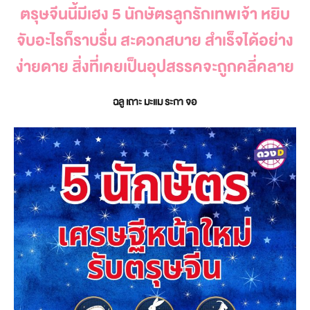
ตรุษจีนนี้มีเฮง 5 นักษัตรลูกรักเทพเจ้า หยิบ
จับอะไรก็ราบรื่น สะดวกสบาย สำเร็จได้อย่าง
ง่ายดาย สิ่งที่เคยเป็นอุปสรรคจะถูกคลี่คลาย
ฉลู เถาะ มะแม ระกา จอ