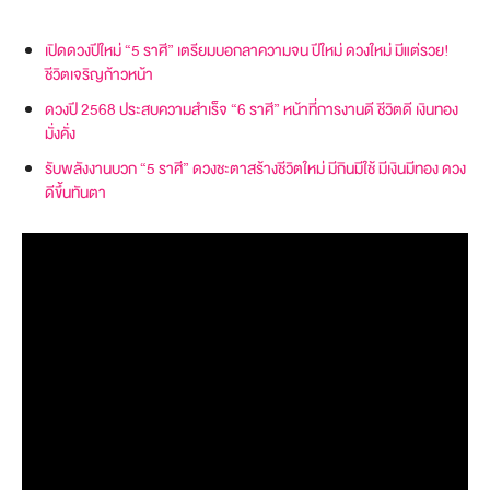
เปิดดวงปีใหม่ “5 ราศี” เตรียมบอกลาความจน ปีใหม่ ดวงใหม่ มีแต่รวย!
ชีวิตเจริญก้าวหน้า
ดวงปี 2568 ประสบความสำเร็จ “6 ราศี” หน้าที่การงานดี ชีวิตดี เงินทอง
มั่งคั่ง
รับพลังงานบวก “5 ราศี” ดวงชะตาสร้างชีวิตใหม่ มีกินมีใช้ มีเงินมีทอง ดวง
ดีขึ้นทันตา