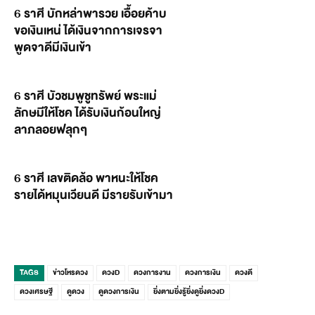
6 ราศี บักหล่าพารวย เอื้อยค้าบ
ขอเงินเหน่ ได้เงินจากการเจรจา
พูดจาดีมีเงินเข้า
6 ราศี บัวชมพูชูทรัพย์ พระแม่
ลักษมีให้โชค ได้รับเงินก้อนใหญ่
ลาภลอยฟลุกๆ
6 ราศี เลขติดล้อ พาหนะให้โชค
รายได้หมุนเวียนดี มีรายรับเข้ามา
TAGS
ข่าวโหรดวง
ดวงD
ดวงการงาน
ดวงการเงิน
ดวงดี
ดวงเศรษฐี
ดูดวง
ดูดวงการเงิน
ยิ่งตามยิ่งรู้ยิ่งดูยิ่งดวงD