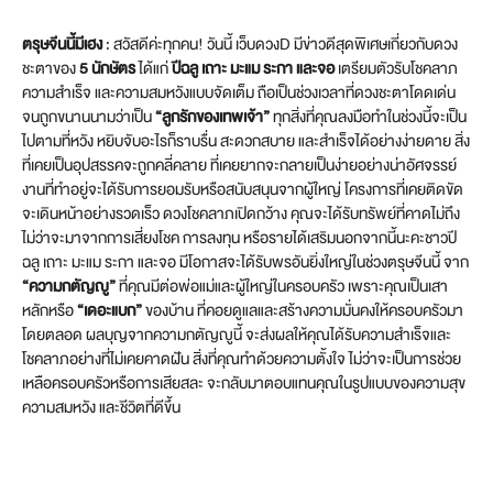
ตรุษจีนนี้มีเฮง
: สวัสดีค่ะทุกคน! วันนี้ เว็บดวงD มีข่าวดีสุดพิเศษเกี่ยวกับดวง
ชะตาของ
5 นักษัตร
ได้แก่
ปีฉลู เถาะ มะแม ระกา และจอ
เตรียมตัวรับโชคลาภ
ความสำเร็จ และความสมหวังแบบจัดเต็ม ถือเป็นช่วงเวลาที่ดวงชะตาโดดเด่น
จนถูกขนานนามว่าเป็น
“ลูกรักของเทพเจ้า”
ทุกสิ่งที่คุณลงมือทำในช่วงนี้จะเป็น
ไปตามที่หวัง หยิบจับอะไรก็ราบรื่น สะดวกสบาย และสำเร็จได้อย่างง่ายดาย สิ่ง
ที่เคยเป็นอุปสรรคจะถูกคลี่คลาย ที่เคยยากจะกลายเป็นง่ายอย่างน่าอัศจรรย์
งานที่ทำอยู่จะได้รับการยอมรับหรือสนับสนุนจากผู้ใหญ่ โครงการที่เคยติดขัด
จะเดินหน้าอย่างรวดเร็ว ดวงโชคลาภเปิดกว้าง คุณจะได้รับทรัพย์ที่คาดไม่ถึง
ไม่ว่าจะมาจากการเสี่ยงโชค การลงทุน หรือรายได้เสริมนอกจากนี้นะคะชาวปี
ฉลู เถาะ มะแม ระกา และจอ มีโอกาสจะได้รับพรอันยิ่งใหญ่ในช่วงตรุษจีนนี้ จาก
“ความกตัญญู”
ที่คุณมีต่อพ่อแม่และผู้ใหญ่ในครอบครัว เพราะคุณเป็นเสา
หลักหรือ
“เดอะแบก”
ของบ้าน ที่คอยดูแลและสร้างความมั่นคงให้ครอบครัวมา
โดยตลอด ผลบุญจากความกตัญญูนี้ จะส่งผลให้คุณได้รับความสำเร็จและ
โชคลาภอย่างที่ไม่เคยคาดฝัน สิ่งที่คุณทำด้วยความตั้งใจ ไม่ว่าจะเป็นการช่วย
เหลือครอบครัวหรือการเสียสละ จะกลับมาตอบแทนคุณในรูปแบบของความสุข
ความสมหวัง และชีวิตที่ดีขึ้น