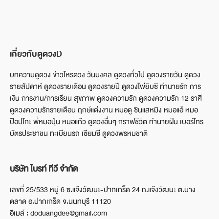
เกี่ยวกับดูดวงD
บทความดูดวง ข่าวโหรดวง วันมงคล ดูดวงทั่วไป ดูดวงรายวัน ดูดวง
รายสัปดาห์ ดูดวงรายเดือน ดูดวงรายปี ดูดวงไพ่ยิบซี ทำนายรัก การ
เงิน การงาน/การเรียน สุขภาพ ดูดวงความรัก ดูดวงความรัก 12 ราศี
ดูดวงความรักรายเดือน ฤกษ์แต่งงาน หมอดู ซินแสหมิง หมอแอ้ หมอ
ป๊อปโกะ พี่หมอปุ่น หมอแก้ว ดูดวงอื่นๆ กราฟชีวิต ทำนายฝัน เบอร์โทร
บัตรประชาชน ทะเบียนรถ เซียมซี ดูดวงพรหมชาติ
บริษัท ไบรท์ ทีวี จำกัด
เลขที่ 25/533 หมู่ 6 ซ.แจ้งวัฒนะ-ปากเกร็ด 24 ถ.แจ้งวัฒนะ ต.บาง
ตลาด อ.ปากเกร็ด จ.นนทบุรี 11120
อีเมล์ : doduangdee@gmail.com