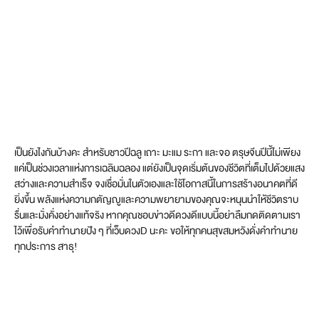
เป็นยังไงกันบ้างคะ สำหรับชาวปีฉลู เถาะ มะแม ระกา และจอ ตรุษจีนปีนี้ไม่เพียง
แค่เป็นช่วงเวลาแห่งการเฉลิมฉลอง แต่ยังเป็นจุดเริ่มต้นของชีวิตที่เต็มไปด้วยแสง
สว่างและความสำเร็จ จงเชื่อมั่นในตัวเองและใช้โอกาสนี้ในการสร้างอนาคตที่ดี
ยิ่งขึ้น พลังแห่งความกตัญญูและความพยายามของคุณจะหนุนนำให้ชีวิตราบ
รื่นและมั่งคั่งอย่างแท้จริง หากคุณชอบข่าวดีดวงดีแบบนี้อย่าลืมกดติดตามเรา
ไว้เพื่อรับคำทำนายปัง ๆ ที่เว็บดวงD นะคะ ขอให้ทุกคนสุขสมหวังดั่งคำทำนาย
ทุกประการ สาธุ!