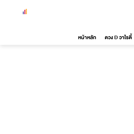
หน้าหลัก
ดวง D วาไรตี้