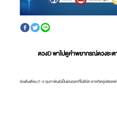
ดวงD พาไปดูคำพยากรณ์ดวงชะตาล่าส
ช่วงต้นเดือน (1-5 กุมภาพันธ์)เป็นช่วงเวลาที่ไม่ดีนัก อาจเกิดอุปสรรคต