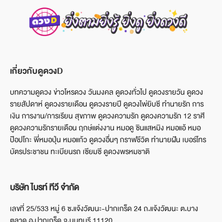
เกี่ยวกับดูดวงD
บทความดูดวง ข่าวโหรดวง วันมงคล ดูดวงทั่วไป ดูดวงรายวัน ดูดวง
รายสัปดาห์ ดูดวงรายเดือน ดูดวงรายปี ดูดวงไพ่ยิบซี ทำนายรัก การ
เงิน การงาน/การเรียน สุขภาพ ดูดวงความรัก ดูดวงความรัก 12 ราศี
ดูดวงความรักรายเดือน ฤกษ์แต่งงาน หมอดู ซินแสหมิง หมอแอ้ หมอ
ป๊อปโกะ พี่หมอปุ่น หมอแก้ว ดูดวงอื่นๆ กราฟชีวิต ทำนายฝัน เบอร์โทร
บัตรประชาชน ทะเบียนรถ เซียมซี ดูดวงพรหมชาติ
บริษัท ไบรท์ ทีวี จำกัด
เลขที่ 25/533 หมู่ 6 ซ.แจ้งวัฒนะ-ปากเกร็ด 24 ถ.แจ้งวัฒนะ ต.บาง
ตลาด อ.ปากเกร็ด จ.นนทบุรี 11120