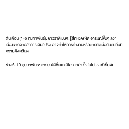
ต้นเดือน (1-5 กุมภาพันธ์): ชาวราศีเมษจะรู้สึกหงุดหงิด อารมณ์ขึ้นๆ ลงๆ
เนื่องจากดาวอังคารเดินวิปริต อาจทำให้การทำงานหรือการติดต่อกับคนอื่นมี
ความตึงเครียด
ช่วง 6-10 กุมภาพันธ์: อารมณ์ดีขึ้นและมีโอกาสสำเร็จในโปรเจคที่เริ่มต้น