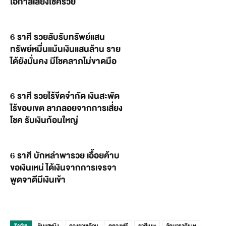
โอกาสเสี่ยงโชครวย
6 ราศี รวยลับรับทรัพย์แสน
ทรัพย์หมื่นแม้นเงินแสนล้าน ราย
ได้ยังมั่นคง มีโชคลาภไม่ขาดมือ
6 ราศี รวยไร้ขีดจำกัด เงินสะพัด
ไร้ขอบเขต ลาภลอยจากการเสี่ยง
โชค รับเงินก้อนใหญ่
6 ราศี บักหล่าพารวย เอื้อยค้าบ
ขอเงินเหน่ ได้เงินจากการเจรจา
พูดจาดีมีเงินเข้า
TAGS
ซินแสหมิง
ดวงรายเดือน
ดูดวงฟรี
ราศีเมษ
ลัคนาราศีเมษ