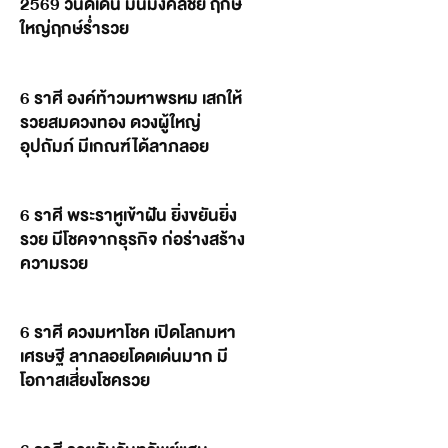
2569 วันดีเด่น มันมงคลชัย ฤกษ์
ใหญ่ฤกษ์ร่ำรวย
6 ราศี องค์ท้าวมหาพรหม เสกให้
รวยสมดวงทอง ดวงผู้ใหญ่
อุปถัมภ์ มีเกณฑ์ได้ลาภลอย
6 ราศี พระราหูเข้าฝัน ยิ่งขยันยิ่ง
รวย มีโชคจากธุรกิจ ก่อร่างสร้าง
ความรวย
6 ราศี ดวงมหาโชค เปิดโลกมหา
เศรษฐี ลาภลอยโดดเด่นมาก มี
โอกาสเสี่ยงโชครวย